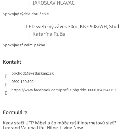
JAROSLAV HLAVAC
p
|
Hodnotenie produktu je 5 z 5 hviezdičiek.
i
s
Spokojný rýchle doručenie
u
LED svetelný záves 30m, KKF 908/WH, Studená biela
Katarína Ruža
|
Hodnotenie produktu je 5 z 5 hviezdičiek.
Spokojnosť veľmi pekne
Kontakt
obchod
@
svetluskanz.sk
0902 120 300
https://www.facebook.com/profile.php?id=100063642547793
Formuláre
Kedy stačí UTP kábel a čo môže rušiť internetovú sieť?
Legrand Valena Life, Niloe, Living Now