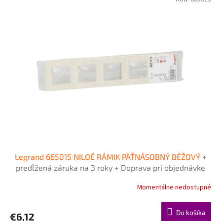
Legrand 665015 NILOÉ RÁMIK PÄŤNÁSOBNÝ BÉŽOVÝ
+
predĺžená záruka na 3 roky + Doprava pri objednávke
nad 40€ ZDARMA
Momentálne nedostupné
Do košíka
€6,12