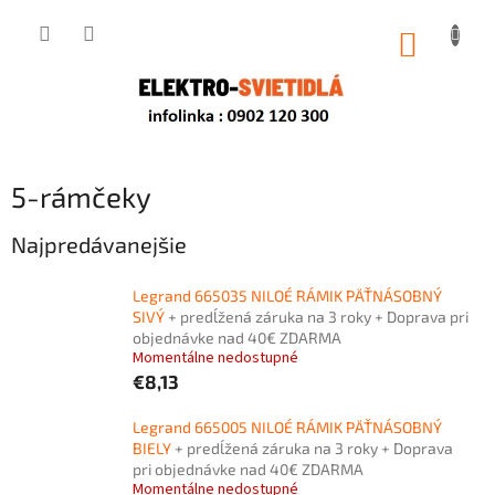
Prejsť
na
NÁKUP
obsah
KOŠÍK
5-rámčeky
Najpredávanejšie
Legrand 665035 NILOÉ RÁMIK PÄŤNÁSOBNÝ
SIVÝ
+ predĺžená záruka na 3 roky + Doprava pri
objednávke nad 40€ ZDARMA
Momentálne nedostupné
€8,13
Legrand 665005 NILOÉ RÁMIK PÄŤNÁSOBNÝ
BIELY
+ predĺžená záruka na 3 roky + Doprava
pri objednávke nad 40€ ZDARMA
Momentálne nedostupné