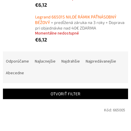
€6,12
Legrand 665015 NILOÉ RÁMIK PÄŤNÁSOBNÝ
BÉŽOVÝ
+ predĺžená záruka na 3 roky + Doprava
pri objednávke nad 40€ ZDARMA
Momentálne nedostupné
€6,12
R
a
Odporúčame
Najlacnejšie
Najdrahšie
Najpredávanejšie
d
e
Abecedne
n
i
e
OTVORIŤ FILTER
p
r
V
Kód:
665005
o
ý
d
p
u
i