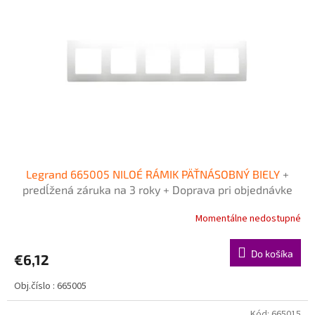
k
s
t
p
o
r
v
o
d
u
k
t
o
v
Legrand 665005 NILOÉ RÁMIK PÄŤNÁSOBNÝ BIELY
+
predĺžená záruka na 3 roky + Doprava pri objednávke
nad 40€ ZDARMA
Momentálne nedostupné
Do košíka
€6,12
Obj.číslo : 665005
Kód:
665015