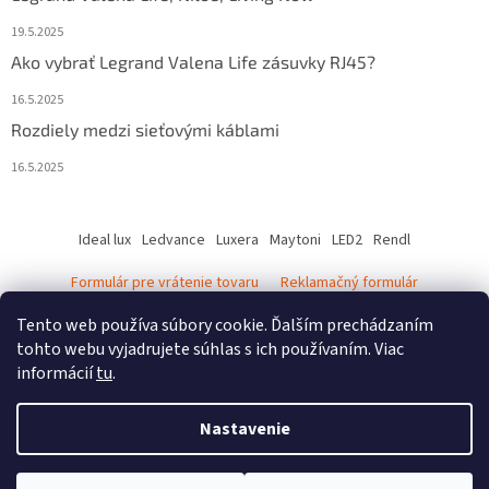
19.5.2025
Ako vybrať Legrand Valena Life zásuvky RJ45?
16.5.2025
Rozdiely medzi sieťovými káblami
16.5.2025
Ideal lux
Ledvance
Luxera
Maytoni
LED2
Rendl
Formulár pre vrátenie tovaru
Reklamačný formulár
Ledvance katalóg - svietidlá
Tento web používa súbory cookie. Ďalším prechádzaním
tohto webu vyjadrujete súhlas s ich používaním. Viac
informácií
tu
.
Vytvoril Shoptet
Nastavenie
Copyright 2026
elektro-svietidla
. Všetky práva vyhradené.
Upraviť