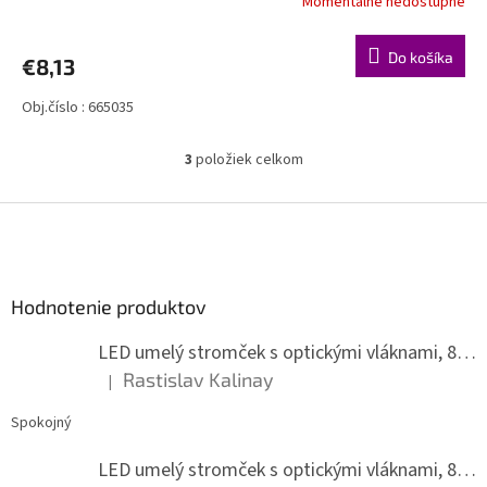
Momentálne nedostupné
Do košíka
€8,13
Obj.číslo : 665035
3
položiek celkom
O
v
l
Z
á
á
d
p
a
ä
c
Hodnotenie produktov
t
i
i
e
LED umelý stromček s optickými vláknami, 80 cm
p
e
r
Rastislav Kalinay
|
Hodnotenie produktu je 5 z 5 hviezdičiek.
v
k
Spokojný
y
v
LED umelý stromček s optickými vláknami, 80 cm
ý