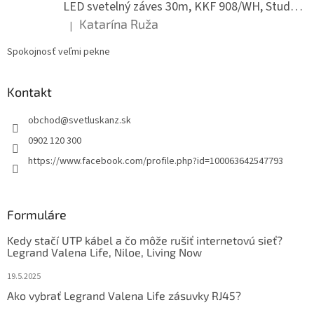
LED svetelný záves 30m, KKF 908/WH, Studená biela
Katarína Ruža
|
Hodnotenie produktu je 5 z 5 hviezdičiek.
Spokojnosť veľmi pekne
Kontakt
obchod
@
svetluskanz.sk
0902 120 300
https://www.facebook.com/profile.php?id=100063642547793
Formuláre
Kedy stačí UTP kábel a čo môže rušiť internetovú sieť?
Legrand Valena Life, Niloe, Living Now
19.5.2025
Ako vybrať Legrand Valena Life zásuvky RJ45?