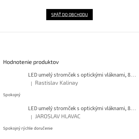
SPÄŤ DO OBCHODU
Z
á
p
ä
Hodnotenie produktov
t
i
LED umelý stromček s optickými vláknami, 80 cm
e
Rastislav Kalinay
|
Hodnotenie produktu je 5 z 5 hviezdičiek.
Spokojný
LED umelý stromček s optickými vláknami, 80 cm
JAROSLAV HLAVAC
|
Hodnotenie produktu je 5 z 5 hviezdičiek.
Spokojný rýchle doručenie