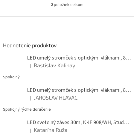
2
položiek celkom
O
v
l
Z
á
á
d
p
a
ä
c
Hodnotenie produktov
t
i
i
e
LED umelý stromček s optickými vláknami, 80 cm
p
e
r
Rastislav Kalinay
|
Hodnotenie produktu je 5 z 5 hviezdičiek.
v
k
Spokojný
y
v
LED umelý stromček s optickými vláknami, 80 cm
ý
JAROSLAV HLAVAC
p
|
Hodnotenie produktu je 5 z 5 hviezdičiek.
i
s
Spokojný rýchle doručenie
u
LED svetelný záves 30m, KKF 908/WH, Studená biela
Katarína Ruža
|
Hodnotenie produktu je 5 z 5 hviezdičiek.