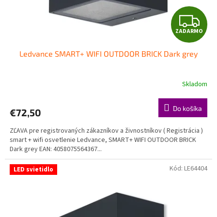
k
t
Z
o
ZADARMO
v
A
Ledvance SMART+ WIFI OUTDOOR BRICK Dark grey
D
A
Skladom
R
Do košíka
€72,50
M
ZĽAVA pre registrovaných zákazníkov a živnostníkov ( Registrácia )
O
smart + wifi osvetlenie Ledvance, SMART+ WIFI OUTDOOR BRICK
Dark grey EAN: 4058075564367...
Kód:
LE64404
LED svietidlo