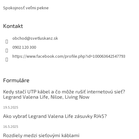
Spokojnosť veľmi pekne
Kontakt
obchod
@
svetluskanz.sk
0902 120 300
https://www.facebook.com/profile.php?id=100063642547793
Formuláre
Kedy stačí UTP kábel a čo môže rušiť internetovú sieť?
Legrand Valena Life, Niloe, Living Now
19.5.2025
Ako vybrať Legrand Valena Life zásuvky RJ45?
16.5.2025
Rozdiely medzi sieťovými káblami