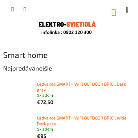
Prejsť
na
NÁKUP
obsah
KOŠÍK
Smart home
Najpredávanejšie
Ledvance SMART+ WIFI OUTDOOR BRICK Dark
grey
Skladom
€72,50
Ledvance SMART+ WIFI OUTDOOR BRICK Wide
Dark grey
Skladom
€95