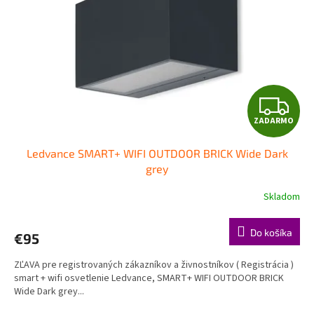
Z
ZADARMO
A
Ledvance SMART+ WIFI OUTDOOR BRICK Wide Dark
D
grey
A
Skladom
R
Do košíka
€95
M
ZĽAVA pre registrovaných zákazníkov a živnostníkov ( Registrácia )
O
smart + wifi osvetlenie Ledvance, SMART+ WIFI OUTDOOR BRICK
Wide Dark grey...