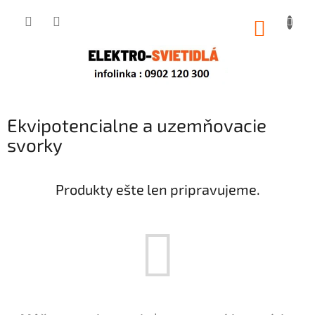
Prejsť
na
NÁKUP
obsah
KOŠÍK
Ekvipotencialne a uzemňovacie
svorky
Produkty ešte len pripravujeme.