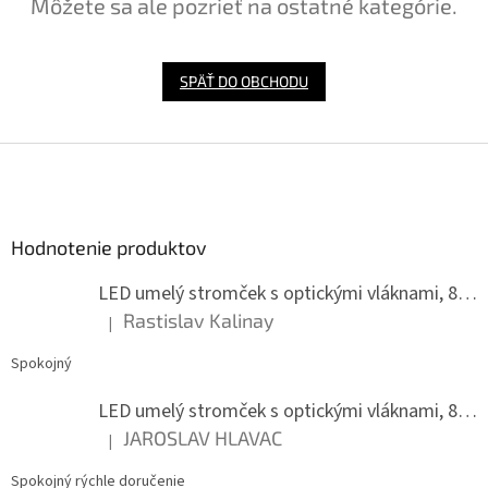
Môžete sa ale pozrieť na ostatné kategórie.
SPÄŤ DO OBCHODU
Z
á
p
ä
Hodnotenie produktov
t
i
LED umelý stromček s optickými vláknami, 80 cm
e
Rastislav Kalinay
|
Hodnotenie produktu je 5 z 5 hviezdičiek.
Spokojný
LED umelý stromček s optickými vláknami, 80 cm
JAROSLAV HLAVAC
|
Hodnotenie produktu je 5 z 5 hviezdičiek.
Spokojný rýchle doručenie