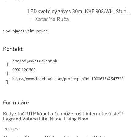
LED svetelný záves 30m, KKF 908/WH, Studená biela
Katarína Ruža
|
Hodnotenie produktu je 5 z 5 hviezdičiek.
Spokojnosť veľmi pekne
Kontakt
obchod
@
svetluskanz.sk
0902 120 300
https://www.facebook.com/profile.php?id=100063642547793
Formuláre
Kedy stačí UTP kábel a čo môže rušiť internetovú sieť?
Legrand Valena Life, Niloe, Living Now
19.5.2025