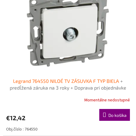
i
k
s
t
p
o
r
v
o
d
u
k
t
o
v
Legrand 764550 NILOÉ TV ZÁSUVKA F TYP BIELA
+
predĺžená záruka na 3 roky + Doprava pri objednávke
nad 40€ ZDARMA
Momentálne nedostupné
Do košíka
€12,42
Obj.číslo : 764550