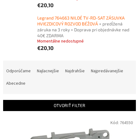
€20,10
Legrand 764663 NILOÉ TV-RD-SAT ZÁSUVKA
HVIEZDICOVÝ ROZVOD BÉŽOVÁ
+ predĺžená
záruka na 3 roky + Doprava pri objednávke nad
40€ ZDARMA
Momentálne nedostupné
€20,10
R
a
Odporúčame
Najlacnejšie
Najdrahšie
Najpredávanejšie
d
e
Abecedne
n
i
e
OTVORIŤ FILTER
p
r
V
Kód:
764550
o
ý
d
p
u