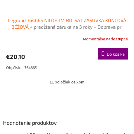
Legrand 764665 NILOÉ TV-RD-SAT ZÁSUVKA KONCOVÁ
BÉŽOVÁ
+ predĺžená záruka na 3 roky + Doprava pri
objednávke nad 40€ ZDARMA
Momentálne nedostupné
Do košíka
€20,10
Obj.číslo : 764665
11
položiek celkom
O
v
l
Z
á
á
d
p
a
ä
c
Hodnotenie produktov
t
i
i
e