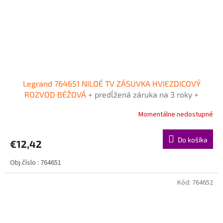
Legrand 764651 NILOÉ TV ZÁSUVKA HVIEZDICOVÝ
ROZVOD BÉŽOVÁ
+ predĺžená záruka na 3 roky +
Doprava pri objednávke nad 40€ ZDARMA
Momentálne nedostupné
Do košíka
€12,42
Obj.číslo : 764651
Kód:
764652