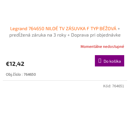
Legrand 764650 NILOÉ TV ZÁSUVKA F TYP BÉŽOVÁ
+
predĺžená záruka na 3 roky + Doprava pri objednávke
nad 40€ ZDARMA
Momentálne nedostupné
Do košíka
€12,42
Obj.číslo : 764650
Kód:
764651