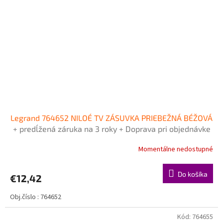
Legrand 764652 NILOÉ TV ZÁSUVKA PRIEBEŽNÁ BÉŽOVÁ
+ predĺžená záruka na 3 roky + Doprava pri objednávke
nad 40€ ZDARMA
Momentálne nedostupné
Do košíka
€12,42
Obj.číslo : 764652
Kód:
764655