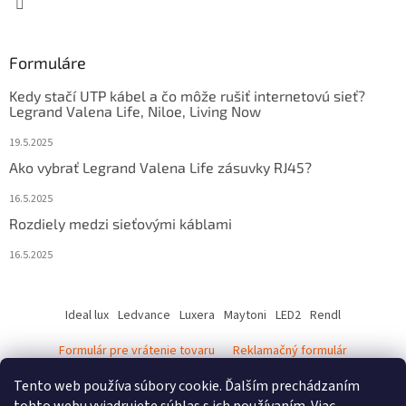
Formuláre
Kedy stačí UTP kábel a čo môže rušiť internetovú sieť?
Legrand Valena Life, Niloe, Living Now
19.5.2025
Ako vybrať Legrand Valena Life zásuvky RJ45?
16.5.2025
Rozdiely medzi sieťovými káblami
16.5.2025
Ideal lux
Ledvance
Luxera
Maytoni
LED2
Rendl
Formulár pre vrátenie tovaru
Reklamačný formulár
Ledvance katalóg - svietidlá
Tento web používa súbory cookie. Ďalším prechádzaním