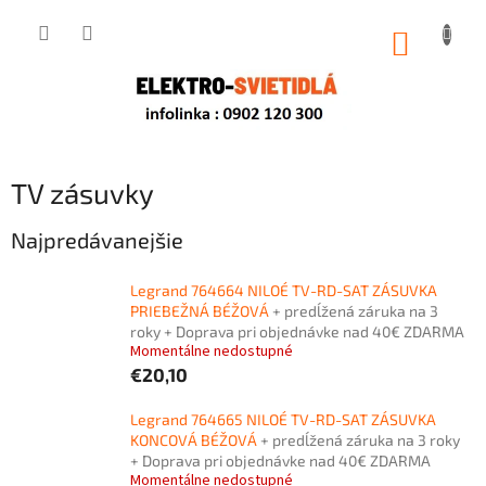
Prejsť
na
NÁKUP
obsah
KOŠÍK
TV zásuvky
Najpredávanejšie
Legrand 764664 NILOÉ TV-RD-SAT ZÁSUVKA
PRIEBEŽNÁ BÉŽOVÁ
+ predĺžená záruka na 3
roky + Doprava pri objednávke nad 40€ ZDARMA
Momentálne nedostupné
€20,10
Legrand 764665 NILOÉ TV-RD-SAT ZÁSUVKA
KONCOVÁ BÉŽOVÁ
+ predĺžená záruka na 3 roky
+ Doprava pri objednávke nad 40€ ZDARMA
Momentálne nedostupné