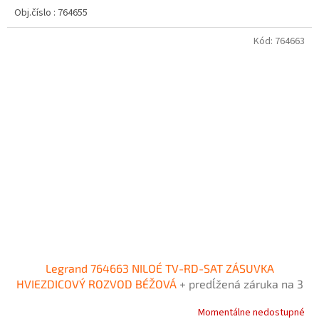
Obj.číslo : 764655
Kód:
764663
Legrand 764663 NILOÉ TV-RD-SAT ZÁSUVKA
HVIEZDICOVÝ ROZVOD BÉŽOVÁ
+ predĺžená záruka na 3
roky + Doprava pri objednávke nad 40€ ZDARMA
Momentálne nedostupné