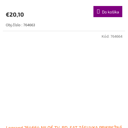
Do košíka
€20,10
Obj.číslo : 764663
Kód:
764664
Legrand 764664 NILOÉ TV-RD-SAT ZÁSUVKA PRIEBEŽNÁ