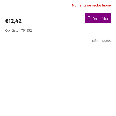
nad 40€ ZDARMA
Momentálne nedostupné
Do košíka
€12,42
Obj.číslo : 764552
Kód:
764555