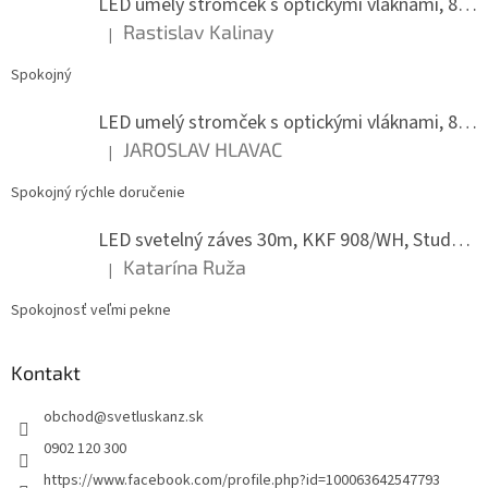
LED umelý stromček s optickými vláknami, 80 cm
p
e
r
Rastislav Kalinay
|
Hodnotenie produktu je 5 z 5 hviezdičiek.
v
k
Spokojný
y
v
LED umelý stromček s optickými vláknami, 80 cm
ý
JAROSLAV HLAVAC
p
|
Hodnotenie produktu je 5 z 5 hviezdičiek.
i
s
Spokojný rýchle doručenie
u
LED svetelný záves 30m, KKF 908/WH, Studená biela
Katarína Ruža
|
Hodnotenie produktu je 5 z 5 hviezdičiek.
Spokojnosť veľmi pekne
Kontakt
obchod
@
svetluskanz.sk
0902 120 300
https://www.facebook.com/profile.php?id=100063642547793