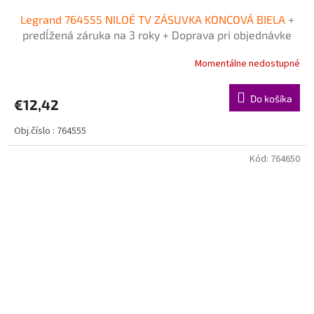
Legrand 764555 NILOÉ TV ZÁSUVKA KONCOVÁ BIELA
+
predĺžená záruka na 3 roky + Doprava pri objednávke
nad 40€ ZDARMA
Momentálne nedostupné
Do košíka
€12,42
Obj.číslo : 764555
Kód:
764650