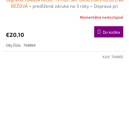
BÉŽOVÁ
+ predĺžená záruka na 3 roky + Doprava pri
objednávke nad 40€ ZDARMA
Momentálne nedostupné
Do košíka
€20,10
Obj.číslo : 764664
Kód:
764665