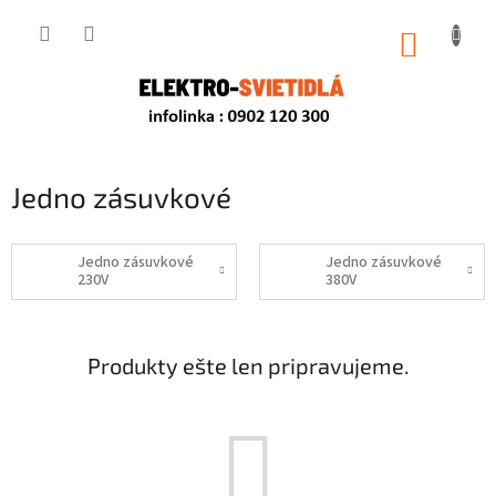
Prejsť
na
NÁKUP
obsah
KOŠÍK
Jedno zásuvkové
Jedno zásuvkové
Jedno zásuvkové
230V
380V
Produkty ešte len pripravujeme.