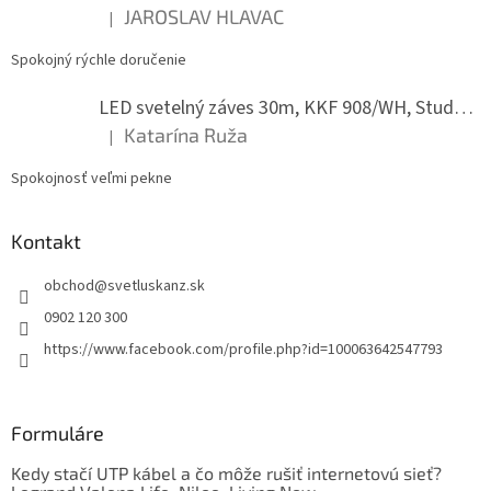
JAROSLAV HLAVAC
|
Hodnotenie produktu je 5 z 5 hviezdičiek.
Spokojný rýchle doručenie
LED svetelný záves 30m, KKF 908/WH, Studená biela
Katarína Ruža
|
Hodnotenie produktu je 5 z 5 hviezdičiek.
Spokojnosť veľmi pekne
Kontakt
obchod
@
svetluskanz.sk
0902 120 300
https://www.facebook.com/profile.php?id=100063642547793
Formuláre
Kedy stačí UTP kábel a čo môže rušiť internetovú sieť?