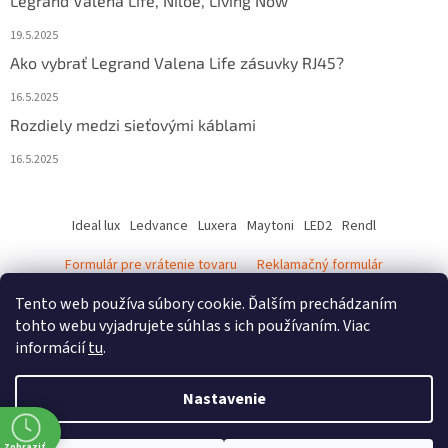
Legrand Valena Life, Niloe, Living Now
19.5.2025
Ako vybrať Legrand Valena Life zásuvky RJ45?
16.5.2025
Rozdiely medzi sieťovými káblami
16.5.2025
Ideal lux
Ledvance
Luxera
Maytoni
LED2
Rendl
Formulár pre vrátenie tovaru
Reklamačný formulár
Ledvance katalóg - svietidlá
Tento web používa súbory cookie. Ďalším prechádzaním
tohto webu vyjadrujete súhlas s ich používaním. Viac
informácií
tu
.
Vytvoril Shoptet
Nastavenie
Copyright 2026
elektro-svietidla
. Všetky práva vyhradené.
Upraviť
Zobraziť