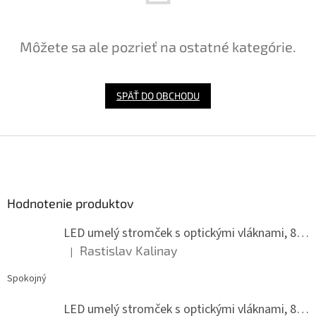
Môžete sa ale pozrieť na ostatné kategórie.
SPÄŤ DO OBCHODU
Z
á
p
ä
Hodnotenie produktov
t
i
LED umelý stromček s optickými vláknami, 80 cm
e
Rastislav Kalinay
|
Hodnotenie produktu je 5 z 5 hviezdičiek.
Spokojný
LED umelý stromček s optickými vláknami, 80 cm