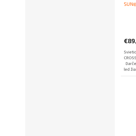
SUN@
€89
Sviet
CROSS
Darček
led ži