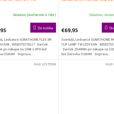
Skladom (dod.termín 5-7dní )
Skladom, dodani
Do košíka
Do
,95
€69,95
idá, Ledvance SUNATHOME FLEX 3M
Svietidá, Ledvance SUNATHOME 
DV EAN : 4058075576117 Darček
CLIP LAMP TW LEDV EAN : 4058075
 pri nákupe na 100€ s DPH led
Darček ZDARMA pri nákupe na 100
vka OSRAM Doprava...
led žiarovka OSRAM Doprava...
Kód:
LE575936
Kód: