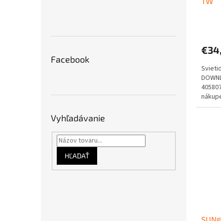
TW
€34
Facebook
Sviet
DOWNLI
40580
nákupe
Doprav
Vyhľadávanie
HĽADAŤ
SUN@