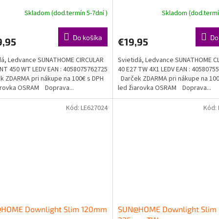
Skladom (dod.termín 5-7dní )
Skladom (dod.termín
Do košíka
Do
9,95
€19,95
idá, Ledvance SUNATHOME CIRCULAR
Svietidá, Ledvance SUNATHOME C
T 450 WT LEDV EAN : 4058075762725
40 E27 TW 4X1 LEDV EAN : 4058075
 ZDARMA pri nákupe na 100€ s DPH
Darček ZDARMA pri nákupe na 100
arovka OSRAM Doprava...
led žiarovka OSRAM Doprava...
Kód:
LE627024
Kód:
HOME Downlight Slim 120mm
SUN@HOME Downlight Slim