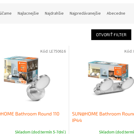
účame
Najlacnejšie
Najdrahšie
Najpredávanejšie
Abecedne
OTVORIŤ FILTER
Kód:
LE750616
Kód:
HOME Bathroom Round 110
SUN@HOME Bathroom Roun
IP44
Skladom (dod.termín 5-7dní )
Skladom (dod.termín