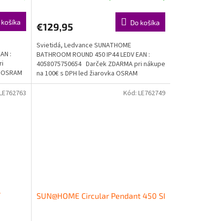
 košíka
Do košíka
€129,95
Svietidá, Ledvance SUNATHOME
AN :
BATHROOM ROUND 450 IP44 LEDV EAN :
ri
4058075750654 Darček ZDARMA pri nákupe
ka OSRAM
na 100€ s DPH led žiarovka OSRAM
Doprava...
LE762763
Kód:
LE762749
T
SUN@HOME Circular Pendant 450 SI