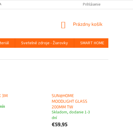
ANY OSOBNÝCH ÚDAJOV
Prihlásenie
NÁKUPNÝ
Prázdny košík
KOŠÍK
teriál
Svetelné zdroje - Žiarovky
SMART HOME
Germicídn
X 3M
SUN@HOME
MOODLIGHT GLASS
mín
200MM TW
Skladom, dodanie 1-3
dní
€59,95