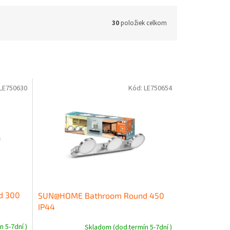
30
položiek celkom
LE750630
Kód:
LE750654
d 300
SUN@HOME Bathroom Round 450
IP44
 5-7dní )
Skladom (dod.termín 5-7dní )