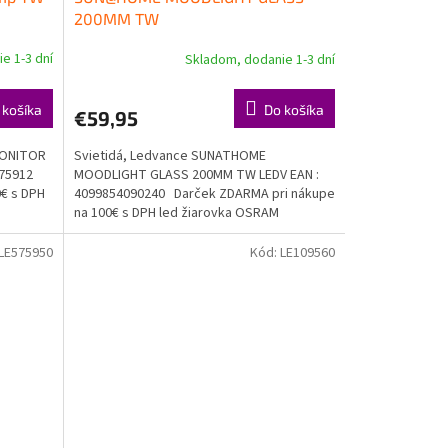
200MM TW
e 1-3 dní
Skladom, dodanie 1-3 dní
 košíka
Do košíka
€59,95
MONITOR
Svietidá, Ledvance SUNATHOME
575912
MOODLIGHT GLASS 200MM TW LEDV EAN :
€ s DPH
4099854090240 Darček ZDARMA pri nákupe
na 100€ s DPH led žiarovka OSRAM
Doprava...
LE575950
Kód:
LE109560