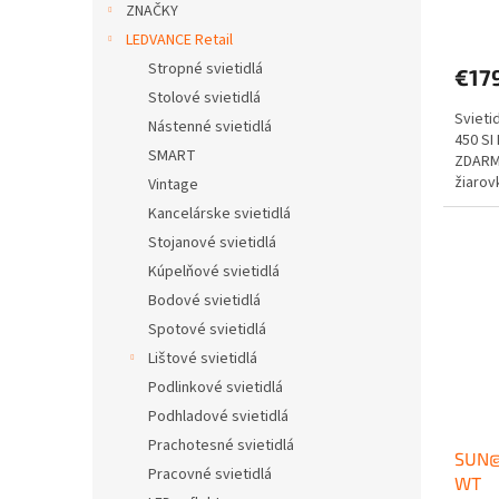
ZNAČKY
LEDVANCE Retail
Stropné svietidlá
€17
Stolové svietidlá
Sviet
Nástenné svietidlá
450 SI
SMART
ZDARMA
žiaro
Vintage
Kancelárske svietidlá
Stojanové svietidlá
Kúpelňové svietidlá
Bodové svietidlá
Spotové svietidlá
Lištové svietidlá
Podlinkové svietidlá
Podhladové svietidlá
Prachotesné svietidlá
SUN@
Pracovné svietidlá
WT