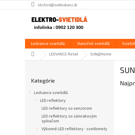
Prejsť
obchod@svetluskanz.sk
na
obsah
Ledvance svietidlá
Vianočné svietidlá
Svietid
Domov
LEDVANCE Retail
SUN@Home
B
SU
o
Preskočiť
č
Kategórie
kategórie
Najpr
n
ý
Ledvance svietidlá
p
LED reflektory
a
LED reflektory so senzorom
n
e
LED reflektory so súmrakovým
spínačom
l
Výkonné LED reflektory - svetlomety