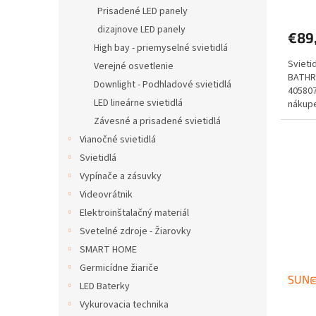
v
Prisadené LED panely
dizajnove LED panely
€89
High bay - priemyselné svietidlá
Sviet
Verejné osvetlenie
BATHR
Downlight - Podhladové svietidlá
40580
LED lineárne svietidlá
nákupe
Doprav
Závesné a prisadené svietidlá
Vianočné svietidlá
Svietidlá
Vypínače a zásuvky
Videovrátnik
Elektroinštalačný materiál
Svetelné zdroje - Žiarovky
SMART HOME
Germicídne žiariče
SUN@
LED Baterky
Vykurovacia technika