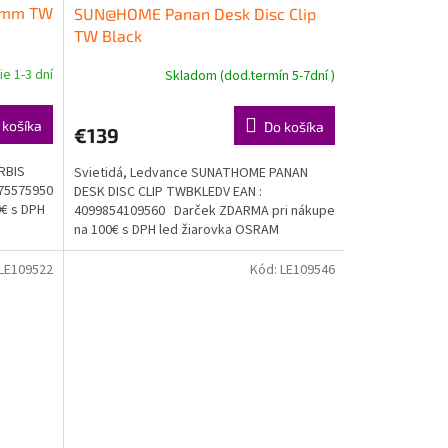
0mm TW
SUN@HOME Panan Desk Disc Clip
TW Black
e 1-3 dní
Skladom (dod.termín 5-7dní )
 košíka
Do košíka
€139
RBIS
Svietidá, Ledvance SUNATHOME PANAN
075575950
DESK DISC CLIP TWBKLEDV EAN :
€ s DPH
4099854109560 Darček ZDARMA pri nákupe
na 100€ s DPH led žiarovka OSRAM
Doprava...
LE109522
Kód:
LE109546