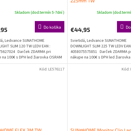
225mm TW
Skladom (dod.termín 5-7dní )
Skladom (dod.termín
Do košíka
Do
,95
€44,95
idá, Ledvance SUNATHOME
Svietidá, Ledvance SUNATHOME
GHT SLIM 120 TW LEDV EAN :
DOWNLIGHT SLIM 225 TW LEDV EAN 
75627024 Darček ZDARMA pri
4058075575851 Darček ZDARMA p
 na 100€ s DPH led žiarovka OSRAM
nákupe na 100€ s DPH led žiarov
a...
Doprava...
Kód:
LE576117
Kód:
HOME FLEX 3M TW
SUN@HOME Monitor Clip L