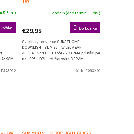
TW
 5-7dní )
Skladom (dod.termín 5-7dní )
 košíka
Do košíka
€29,95
Svietidá, Ledvance SUNATHOME
:
DOWNLIGHT SLIM 85 TW LEDV EAN :
ri
4058075627000 Darček ZDARMA pri nákupe
ka OSRAM
na 100€ s DPH led žiarovka OSRAM
Doprava...
LE575912
Kód:
LE090240
amp TW
SUN@HOME MOODLIGHT GLASS