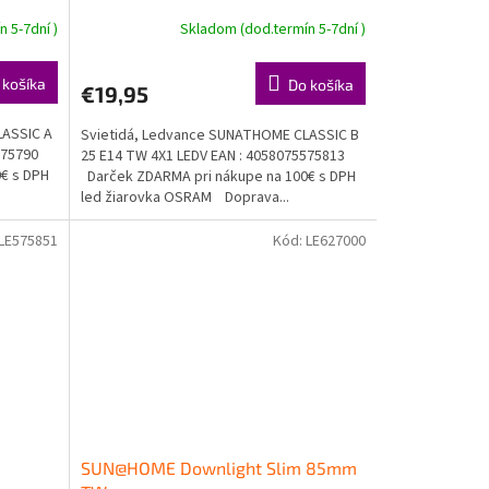
 5-7dní )
Skladom (dod.termín 5-7dní )
 košíka
Do košíka
€19,95
LASSIC A
Svietidá, Ledvance SUNATHOME CLASSIC B
575790
25 E14 TW 4X1 LEDV EAN : 4058075575813
€ s DPH
Darček ZDARMA pri nákupe na 100€ s DPH
led žiarovka OSRAM Doprava...
LE575851
Kód:
LE627000
SUN@HOME Downlight Slim 85mm