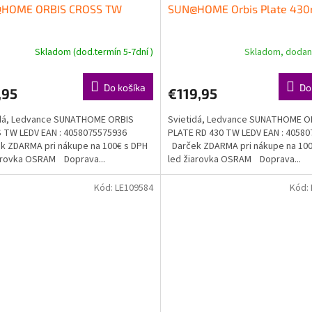
HOME ORBIS CROSS TW
SUN@HOME Orbis Plate 43
Skladom (dod.termín 5-7dní )
Skladom, dodani
Do košíka
Do
,95
€119,95
idá, Ledvance SUNATHOME ORBIS
Svietidá, Ledvance SUNATHOME O
 TW LEDV EAN : 4058075575936
PLATE RD 430 TW LEDV EAN : 4058
 ZDARMA pri nákupe na 100€ s DPH
Darček ZDARMA pri nákupe na 100
arovka OSRAM Doprava...
led žiarovka OSRAM Doprava...
Kód:
LE109584
Kód: