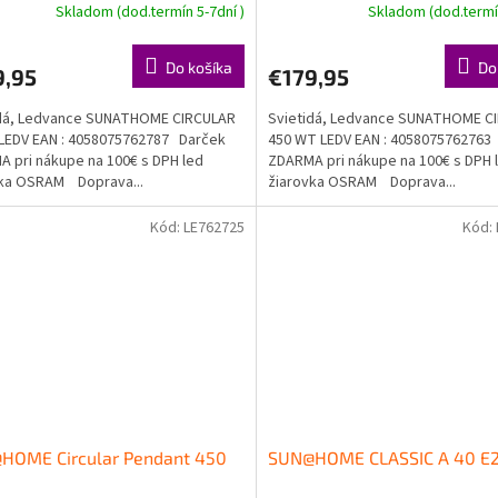
Skladom (dod.termín 5-7dní )
Skladom (dod.termín
Do košíka
Do
9,95
€179,95
idá, Ledvance SUNATHOME CIRCULAR
Svietidá, Ledvance SUNATHOME C
 LEDV EAN : 4058075762787 Darček
450 WT LEDV EAN : 4058075762763
 pri nákupe na 100€ s DPH led
ZDARMA pri nákupe na 100€ s DPH 
vka OSRAM Doprava...
žiarovka OSRAM Doprava...
Kód:
LE762725
Kód:
HOME Circular Pendant 450
SUN@HOME CLASSIC A 40 E