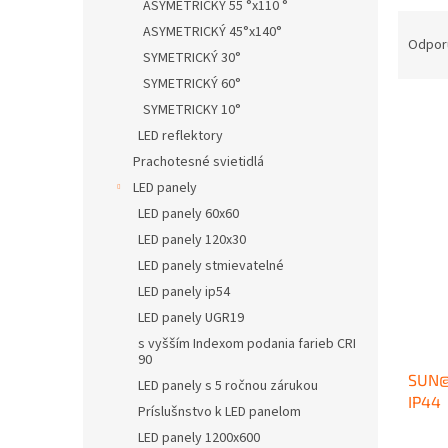
ASYMETRICKÝ 55 °x110 °
R
ASYMETRICKÝ 45°x140°
a
Odpor
SYMETRICKÝ 30°
d
SYMETRICKÝ 60°
e
n
SYMETRICKY 10°
i
LED reflektory
e
V
Prachotesné svietidlá
p
ý
LED panely
r
p
LED panely 60x60
o
i
d
LED panely 120x30
s
u
LED panely stmievatelné
p
k
LED panely ip54
r
t
o
LED panely UGR19
o
d
s vyšším Indexom podania farieb CRI
v
u
90
SUN@
k
LED panely s 5 ročnou zárukou
IP44
t
Príslušnstvo k LED panelom
o
LED panely 1200x600