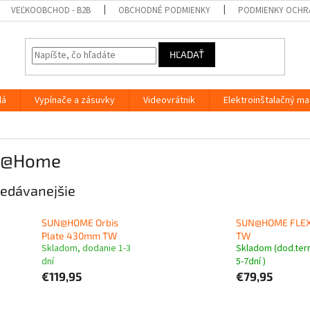
VEĽKOOBCHOD - B2B
OBCHODNÉ PODMIENKY
PODMIENKY OCHR
HĽADAŤ
lá
Vypínače a zásuvky
Videovrátnik
Elektroinštalačný ma
N@Home
edávanejšie
SUN@HOME Orbis
SUN@HOME FLE
Plate 430mm TW
TW
Skladom, dodanie 1-3
Skladom (dod.ter
dní
5-7dní )
€119,95
€79,95