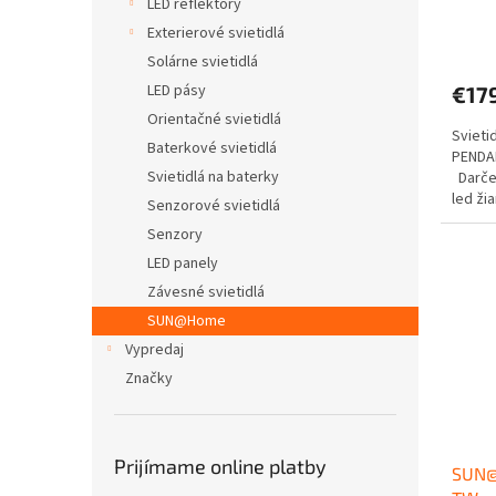
LED reflektory
Exterierové svietidlá
Solárne svietidlá
LED pásy
€17
Orientačné svietidlá
Sviet
Baterkové svietidlá
PENDAN
Svietidlá na baterky
Darček
led ži
Senzorové svietidlá
Senzory
LED panely
Závesné svietidlá
SUN@Home
Vypredaj
Značky
Prijímame online platby
SUN@