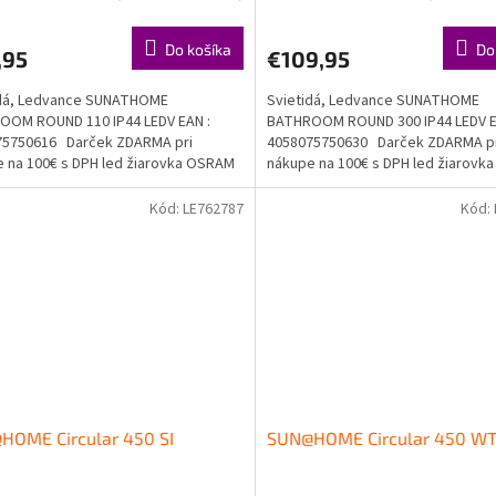
Do košíka
Do
,95
€109,95
idá, Ledvance SUNATHOME
Svietidá, Ledvance SUNATHOME
OOM ROUND 110 IP44 LEDV EAN :
BATHROOM ROUND 300 IP44 LEDV E
75750616 Darček ZDARMA pri
4058075750630 Darček ZDARMA p
 na 100€ s DPH led žiarovka OSRAM
nákupe na 100€ s DPH led žiarov
a...
Doprava...
Kód:
LE762787
Kód:
HOME Circular 450 SI
SUN@HOME Circular 450 W