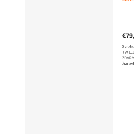
€79
Sviet
TW LE
ZDARMA
žiaro