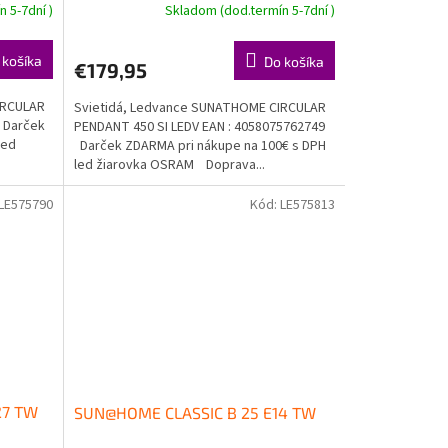
 5-7dní )
Skladom (dod.termín 5-7dní )
 košíka
Do košíka
€179,95
IRCULAR
Svietidá, Ledvance SUNATHOME CIRCULAR
 Darček
PENDANT 450 SI LEDV EAN : 4058075762749
led
Darček ZDARMA pri nákupe na 100€ s DPH
led žiarovka OSRAM Doprava...
LE575790
Kód:
LE575813
27 TW
SUN@HOME CLASSIC B 25 E14 TW