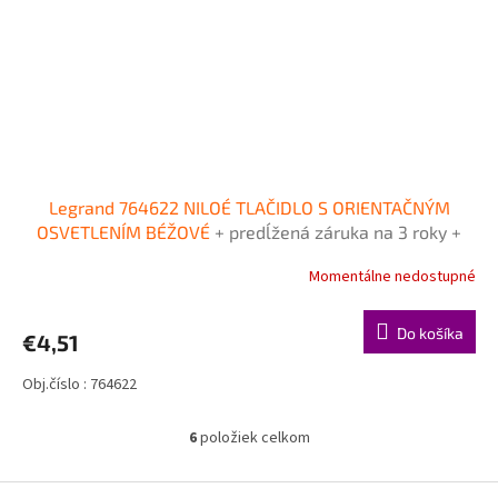
Legrand 764622 NILOÉ TLAČIDLO S ORIENTAČNÝM
OSVETLENÍM BÉŽOVÉ
+ predĺžená záruka na 3 roky +
Doprava pri objednávke nad 40€ ZDARMA
Momentálne nedostupné
Do košíka
€4,51
Obj.číslo : 764622
6
položiek celkom
O
v
l
Z