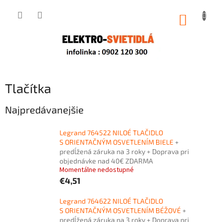
Prejsť
na
NÁKUP
obsah
KOŠÍK
Tlačítka
Najpredávanejšie
Legrand 764522 NILOÉ TLAČIDLO
S ORIENTAČNÝM OSVETLENÍM BIELE
+
predĺžená záruka na 3 roky + Doprava pri
objednávke nad 40€ ZDARMA
Momentálne nedostupné
€4,51
Legrand 764622 NILOÉ TLAČIDLO
S ORIENTAČNÝM OSVETLENÍM BÉŽOVÉ
+
predĺžená záruka na 3 roky + Doprava pri