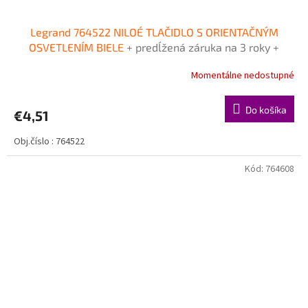
Legrand 764522 NILOÉ TLAČIDLO S ORIENTAČNÝM
OSVETLENÍM BIELE
+ predĺžená záruka na 3 roky +
Doprava pri objednávke nad 40€ ZDARMA
Momentálne nedostupné
Do košíka
€4,51
Obj.číslo : 764522
Kód:
764608