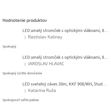
á
á
d
p
a
ä
c
Hodnotenie produktov
t
i
i
e
LED umelý stromček s optickými vláknami, 80 cm
p
e
r
Rastislav Kalinay
|
Hodnotenie produktu je 5 z 5 hviezdičiek.
v
k
Spokojný
y
v
LED umelý stromček s optickými vláknami, 80 cm
ý
JAROSLAV HLAVAC
p
|
Hodnotenie produktu je 5 z 5 hviezdičiek.
i
s
Spokojný rýchle doručenie
u
LED svetelný záves 30m, KKF 908/WH, Studená biela
Katarína Ruža
|
Hodnotenie produktu je 5 z 5 hviezdičiek.
Spokojnosť veľmi pekne