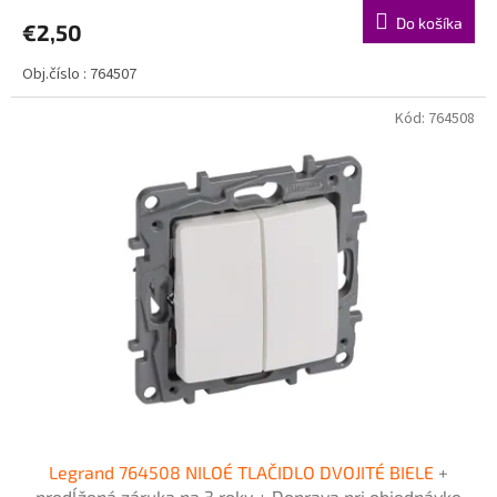
Do košíka
€2,50
Obj.číslo : 764507
Kód:
764508
Legrand 764508 NILOÉ TLAČIDLO DVOJITÉ BIELE
+
predĺžená záruka na 3 roky + Doprava pri objednávke