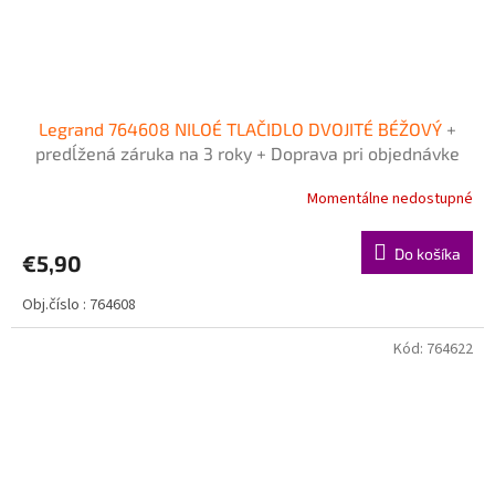
Legrand 764608 NILOÉ TLAČIDLO DVOJITÉ BÉŽOVÝ
+
predĺžená záruka na 3 roky + Doprava pri objednávke
nad 40€ ZDARMA
Momentálne nedostupné
Do košíka
€5,90
Obj.číslo : 764608
Kód:
764622