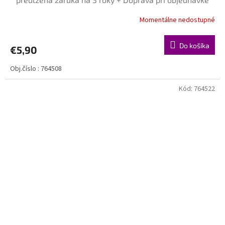
nad 40€ ZDARMA
Momentálne nedostupné
Do košíka
€5,90
Obj.číslo : 764508
Kód:
764522