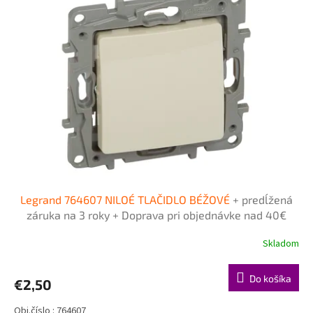
p
u
i
k
s
t
p
o
r
v
o
d
u
k
t
o
v
Legrand 764607 NILOÉ TLAČIDLO BÉŽOVÉ
+ predĺžená
záruka na 3 roky + Doprava pri objednávke nad 40€
ZDARMA
Skladom
Do košíka
€2,50
Obj.číslo : 764607