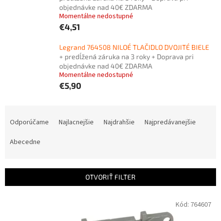
objednávke nad 40€ ZDARMA
Momentálne nedostupné
€4,51
Legrand 764508 NILOÉ TLAČIDLO DVOJITÉ BIELE
+ predĺžená záruka na 3 roky + Doprava pri
objednávke nad 40€ ZDARMA
Momentálne nedostupné
€5,90
R
a
Odporúčame
Najlacnejšie
Najdrahšie
Najpredávanejšie
d
e
Abecedne
n
i
e
OTVORIŤ FILTER
p
r
V
Kód:
764607
o
ý
d