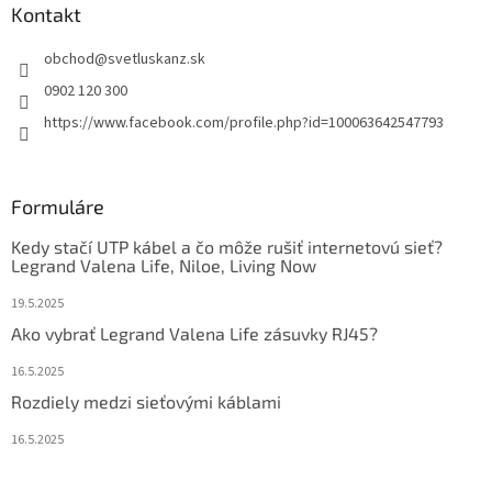
Kontakt
obchod
@
svetluskanz.sk
0902 120 300
https://www.facebook.com/profile.php?id=100063642547793
Formuláre
Kedy stačí UTP kábel a čo môže rušiť internetovú sieť?
Legrand Valena Life, Niloe, Living Now
19.5.2025
Ako vybrať Legrand Valena Life zásuvky RJ45?
16.5.2025
Rozdiely medzi sieťovými káblami
16.5.2025