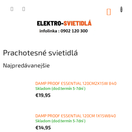
Prejsť
na
NÁKUP
obsah
KOŠÍK
Prachotesné svietidlá
Najpredávanejšie
DAMP PROOF ESSENTIAL 120CM2X15W 840
Skladom (dod.termín 5-7dní )
€19,95
DAMP PROOF ESSENTIAL 120CM 1X15W840
Skladom (dod.termín 5-7dní )
€14,95