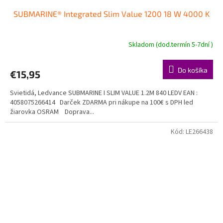
SUBMARINE® Integrated Slim Value 1200 18 W 4000 K
Skladom (dod.termín 5-7dní )
Do košíka
€15,95
Svietidá, Ledvance SUBMARINE I SLIM VALUE 1.2M 840 LEDV EAN :
4058075266414 Darček ZDARMA pri nákupe na 100€ s DPH led
žiarovka OSRAM Doprava...
Kód:
LE266438