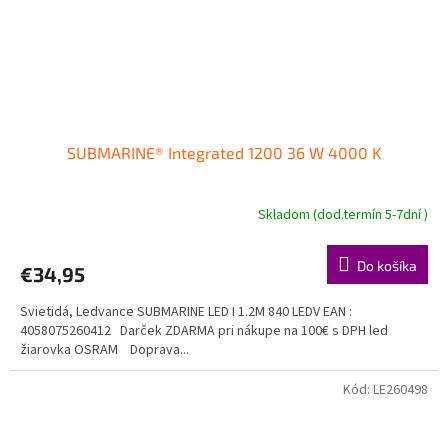
SUBMARINE® Integrated 1200 36 W 4000 K
Skladom (dod.termín 5-7dní )
Do košíka
€34,95
Svietidá, Ledvance SUBMARINE LED I 1.2M 840 LEDV EAN :
4058075260412 Darček ZDARMA pri nákupe na 100€ s DPH led
žiarovka OSRAM Doprava...
Kód:
LE260498