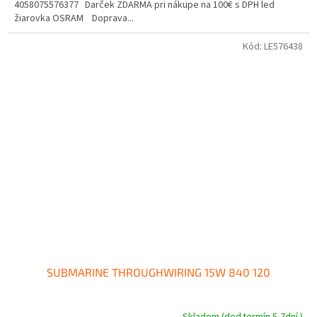
4058075576377 Darček ZDARMA pri nákupe na 100€ s DPH led
žiarovka OSRAM Doprava...
Kód:
LE576438
SUBMARINE THROUGHWIRING 15W 840 120
Skladom (dod.termín 5-7dní )