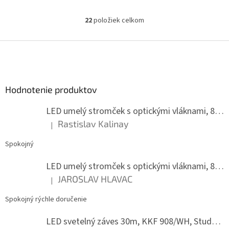
22
položiek celkom
O
v
l
Z
á
á
d
p
a
ä
c
Hodnotenie produktov
t
i
i
e
LED umelý stromček s optickými vláknami, 80 cm
p
e
r
Rastislav Kalinay
|
Hodnotenie produktu je 5 z 5 hviezdičiek.
v
k
Spokojný
y
v
LED umelý stromček s optickými vláknami, 80 cm
ý
JAROSLAV HLAVAC
p
|
Hodnotenie produktu je 5 z 5 hviezdičiek.
i
s
Spokojný rýchle doručenie
u
LED svetelný záves 30m, KKF 908/WH, Studená biela