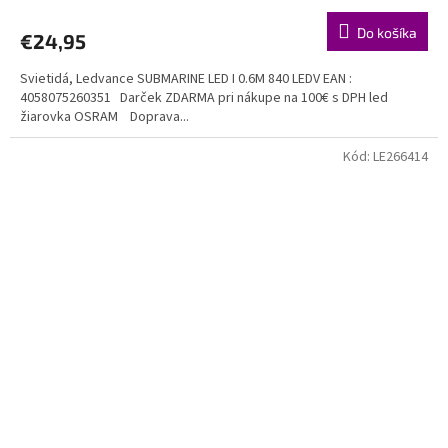
Do košíka
€24,95
Svietidá, Ledvance SUBMARINE LED I 0.6M 840 LEDV EAN :
4058075260351 Darček ZDARMA pri nákupe na 100€ s DPH led
žiarovka OSRAM Doprava...
Kód:
LE266414