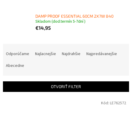
DAMP PROOF ESSENTIAL 60CM 2X7W 840
Skladom (dod.termín 5-7dní )
€14,95
R
a
Odporúčame
Najlacnejšie
Najdrahšie
Najpredávanejšie
d
e
Abecedne
n
i
e
OTVORIŤ FILTER
p
r
V
Kód:
LE762572
o
ý
d
p
u
i
k
s
t