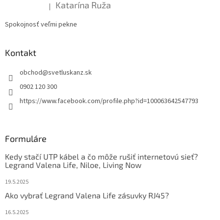
Katarína Ruža
|
Hodnotenie produktu je 5 z 5 hviezdičiek.
Spokojnosť veľmi pekne
Kontakt
obchod
@
svetluskanz.sk
0902 120 300
https://www.facebook.com/profile.php?id=100063642547793
Formuláre
Kedy stačí UTP kábel a čo môže rušiť internetovú sieť?
Legrand Valena Life, Niloe, Living Now
19.5.2025
Ako vybrať Legrand Valena Life zásuvky RJ45?
16.5.2025