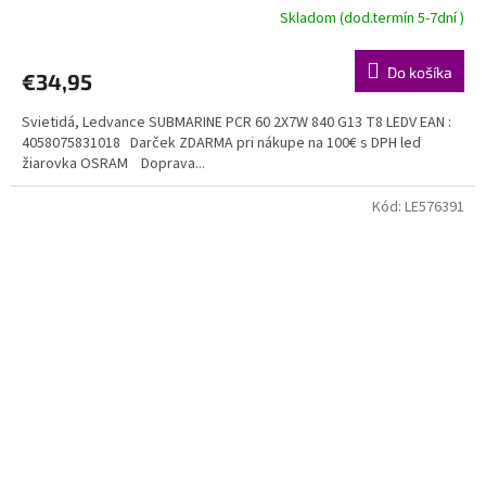
Skladom (dod.termín 5-7dní )
Do košíka
€34,95
Svietidá, Ledvance SUBMARINE PCR 60 2X7W 840 G13 T8 LEDV EAN :
4058075831018 Darček ZDARMA pri nákupe na 100€ s DPH led
žiarovka OSRAM Doprava...
Kód:
LE576391