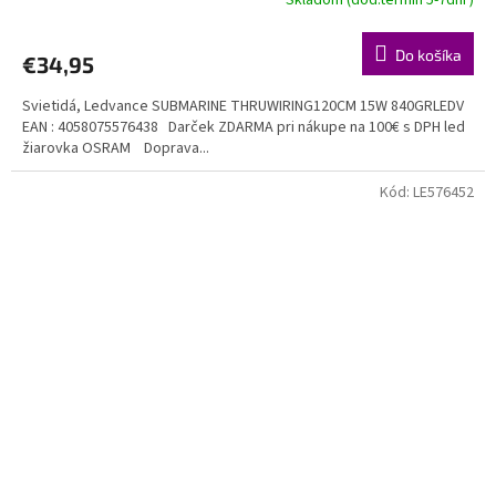
Do košíka
€34,95
Svietidá, Ledvance SUBMARINE THRUWIRING120CM 15W 840GRLEDV
EAN : 4058075576438 Darček ZDARMA pri nákupe na 100€ s DPH led
žiarovka OSRAM Doprava...
Kód:
LE576452