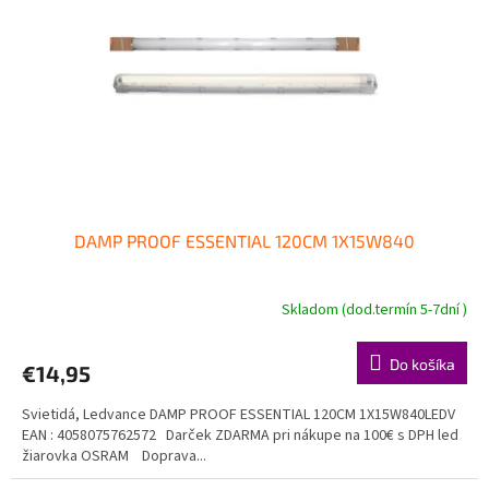
p
o
r
v
o
d
u
k
t
o
v
DAMP PROOF ESSENTIAL 120CM 1X15W840
Skladom (dod.termín 5-7dní )
Do košíka
€14,95
Svietidá, Ledvance DAMP PROOF ESSENTIAL 120CM 1X15W840LEDV
EAN : 4058075762572 Darček ZDARMA pri nákupe na 100€ s DPH led
žiarovka OSRAM Doprava...