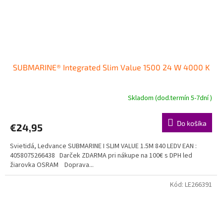
SUBMARINE® Integrated Slim Value 1500 24 W 4000 K
Skladom (dod.termín 5-7dní )
Do košíka
€24,95
Svietidá, Ledvance SUBMARINE I SLIM VALUE 1.5M 840 LEDV EAN :
4058075266438 Darček ZDARMA pri nákupe na 100€ s DPH led
žiarovka OSRAM Doprava...
Kód:
LE266391