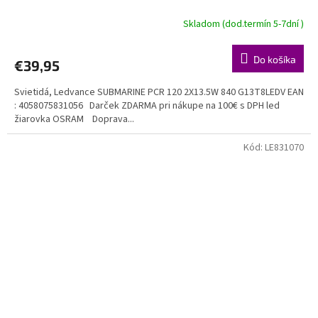
Skladom (dod.termín 5-7dní )
Do košíka
€39,95
Svietidá, Ledvance SUBMARINE PCR 120 2X13.5W 840 G13T8LEDV EAN
: 4058075831056 Darček ZDARMA pri nákupe na 100€ s DPH led
žiarovka OSRAM Doprava...
Kód:
LE831070