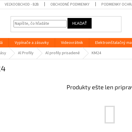
VEĽKOOBCHOD - B2B
OBCHODNÉ PODMIENKY
PODMIENKY OCHR
HĽADAŤ
lá
Vypínače a zásuvky
Videovrátnik
Elektroinštalačný ma
pásy
Al Profily
Al profily prisadené
KM24
24
Produkty ešte len pripr