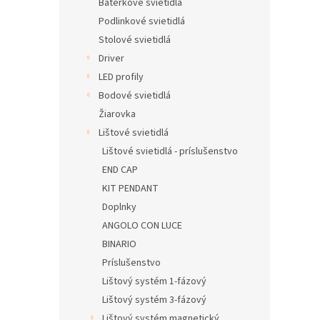
Baterkové svietidlá
Podlinkové svietidlá
Stolové svietidlá
Driver
LED profily
Bodové svietidlá
Žiarovka
Lištové svietidlá
Lištové svietidlá - príslušenstvo
END CAP
KIT PENDANT
Doplnky
ANGOLO CON LUCE
BINARIO
Príslušenstvo
Lištový systém 1-fázový
Lištový systém 3-fázový
Lištový systém magnetický