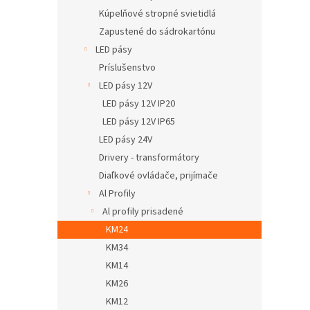
Kúpelňové stropné svietidlá
Zapustené do sádrokartónu
LED pásy
Príslušenstvo
LED pásy 12V
LED pásy 12V IP20
LED pásy 12V IP65
LED pásy 24V
Drivery - transformátory
Diaľkové ovládače, prijímače
Al Profily
Al profily prisadené
KM24
KM34
KM14
KM26
KM12