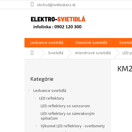
Prejsť
obchod@svetluskanz.sk
na
obsah
Ledvance svietidlá
Vianočné svietidlá
Svietid
Domov
Svietidlá
Interiérové svietidlá
LED 
B
KM
o
Preskočiť
č
Kategórie
kategórie
n
ý
Ledvance svietidlá
p
LED reflektory
a
LED reflektory so senzorom
n
e
LED reflektory so súmrakovým
spínačom
l
Výkonné LED reflektory - svetlomety