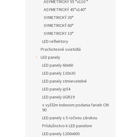
ASYMETRICKÝ 55 °x110 °
ASYMETRICKÝ 45°x140°
SYMETRICKÝ 30°
SYMETRICKÝ 60°
SYMETRICKY 10°
LED reflektory
Prachotesné svietidlá
LED panely
LED panely 60x60
LED panely 120x30
LED panely stmievatelné
LED panely ip54
LED panely UGR19
s vyšším Indexom podania farieb CRI
90
LED panely s 5 ročnou zárukou
Príslušnstvo k LED panelom
LED panely 1200x600