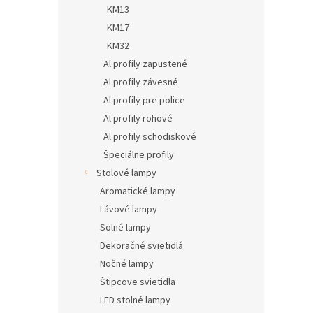
KM13
KM17
KM32
Al profily zapustené
Al profily závesné
Al profily pre police
Al profily rohové
Al profily schodiskové
Špeciálne profily
Stolové lampy
Aromatické lampy
Lávové lampy
Solné lampy
Dekoračné svietidlá
Nočné lampy
Štipcove svietidla
LED stolné lampy