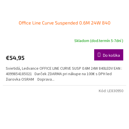
Office Line Curve Suspended 0.6M 24W 840
Skladom (dod.termín 5-7dní )
Do košíka
€54,95
Svietidá, Ledvance OFFICE LINE CURVE SUSP 0.6M 24W 840LEDV EAN :
4099854185021 Darček ZDARMA pri nákupe na 100€ s DPH led
žiarovka OSRAM Doprava...
Kód:
LE830950