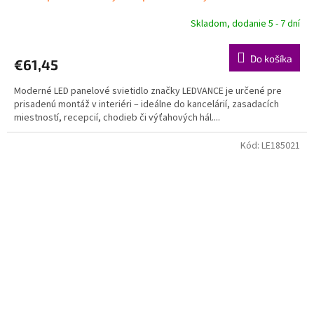
Skladom, dodanie 5 - 7 dní
Do košíka
€61,45
Moderné LED panelové svietidlo značky LEDVANCE je určené pre
prisadenú montáž v interiéri – ideálne do kancelárií, zasadacích
miestností, recepcií, chodieb či výťahových hál....
Kód:
LE185021