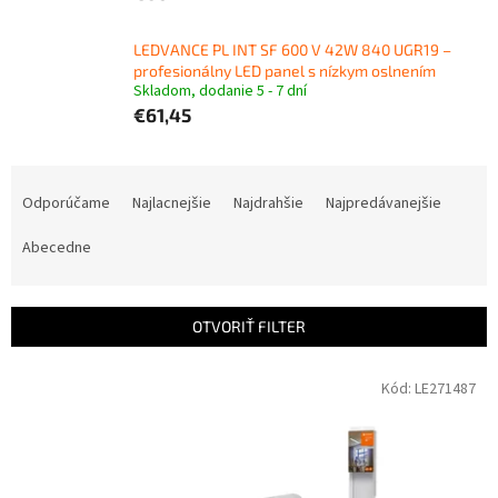
LEDVANCE PL INT SF 600 V 42W 840 UGR19 –
profesionálny LED panel s nízkym oslnením
Skladom, dodanie 5 - 7 dní
€61,45
R
a
Odporúčame
Najlacnejšie
Najdrahšie
Najpredávanejšie
d
e
Abecedne
n
i
e
OTVORIŤ FILTER
p
r
V
Kód:
LE271487
o
ý
d
p
u
i
k
s
t