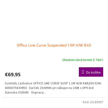
Office Line Curve Suspended 1.1M 41W 840
Skladom (dod.termín 5-7dní )
Do košíka
€69,95
Svietidá, Ledvance OFFICE LINE CURVE SUSP 1.1M 41W 840LEDV EAN :
4058075830950 Darček ZDARMA pri nákupe na 100€ s DPH led
žiarovka OSRAM Doprava...
Kód:
LE185007