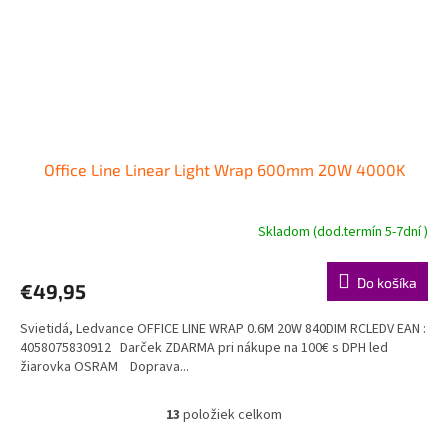
Office Line Linear Light Wrap 600mm 20W 4000K
Skladom (dod.termín 5-7dní )
Do košíka
€49,95
Svietidá, Ledvance OFFICE LINE WRAP 0.6M 20W 840DIM RCLEDV EAN :
4058075830912 Darček ZDARMA pri nákupe na 100€ s DPH led
žiarovka OSRAM Doprava...
13
položiek celkom
O
v