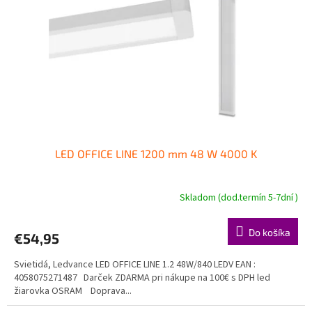
p
o
r
v
o
d
u
k
t
o
v
LED OFFICE LINE 1200 mm 48 W 4000 K
Skladom (dod.termín 5-7dní )
Do košíka
€54,95
Svietidá, Ledvance LED OFFICE LINE 1.2 48W/840 LEDV EAN :
4058075271487 Darček ZDARMA pri nákupe na 100€ s DPH led
žiarovka OSRAM Doprava...