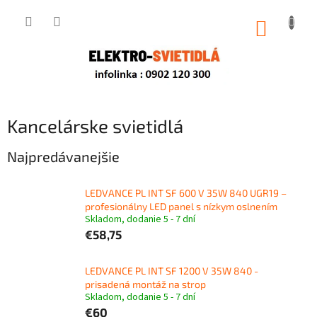
Prejsť
na
NÁKUP
obsah
KOŠÍK
Kancelárske svietidlá
Najpredávanejšie
LEDVANCE PL INT SF 600 V 35W 840 UGR19 –
profesionálny LED panel s nízkym oslnením
Skladom, dodanie 5 - 7 dní
€58,75
LEDVANCE PL INT SF 1200 V 35W 840 -
prisadená montáž na strop
Skladom, dodanie 5 - 7 dní
€60