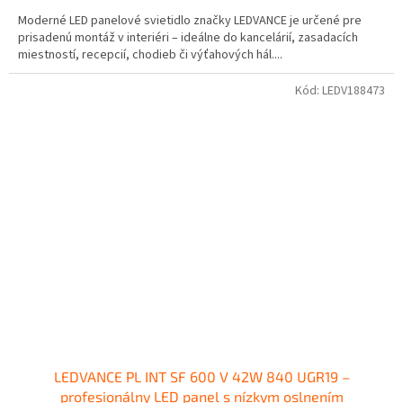
Moderné LED panelové svietidlo značky LEDVANCE je určené pre
prisadenú montáž v interiéri – ideálne do kancelárií, zasadacích
miestností, recepcií, chodieb či výťahových hál....
Kód:
LEDV188473
LEDVANCE PL INT SF 600 V 42W 840 UGR19 –
profesionálny LED panel s nízkym oslnením