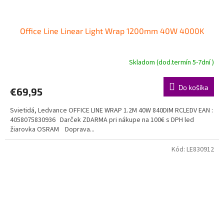
Office Line Linear Light Wrap 1200mm 40W 4000K
Skladom (dod.termín 5-7dní )
Do košíka
€69,95
Svietidá, Ledvance OFFICE LINE WRAP 1.2M 40W 840DIM RCLEDV EAN :
4058075830936 Darček ZDARMA pri nákupe na 100€ s DPH led
žiarovka OSRAM Doprava...
Kód:
LE830912