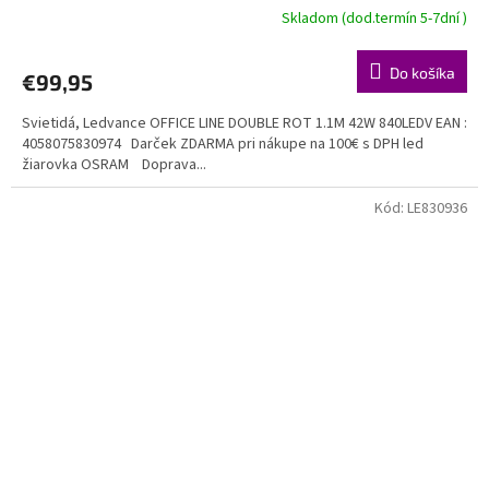
Skladom (dod.termín 5-7dní )
Do košíka
€99,95
Svietidá, Ledvance OFFICE LINE DOUBLE ROT 1.1M 42W 840LEDV EAN :
4058075830974 Darček ZDARMA pri nákupe na 100€ s DPH led
žiarovka OSRAM Doprava...
Kód:
LE830936