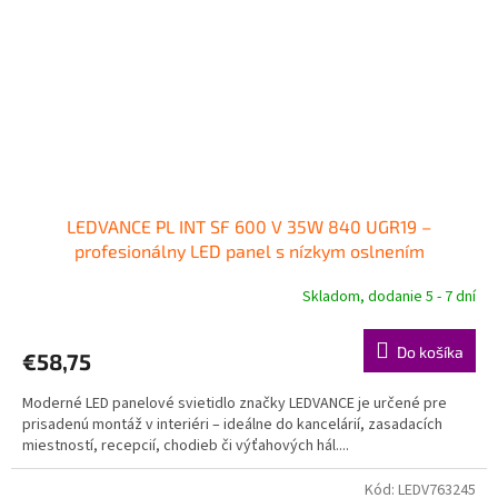
LEDVANCE PL INT SF 600 V 35W 840 UGR19 –
profesionálny LED panel s nízkym oslnením
Skladom, dodanie 5 - 7 dní
Do košíka
€58,75
Moderné LED panelové svietidlo značky LEDVANCE je určené pre
prisadenú montáž v interiéri – ideálne do kancelárií, zasadacích
miestností, recepcií, chodieb či výťahových hál....
Kód:
LEDV763245