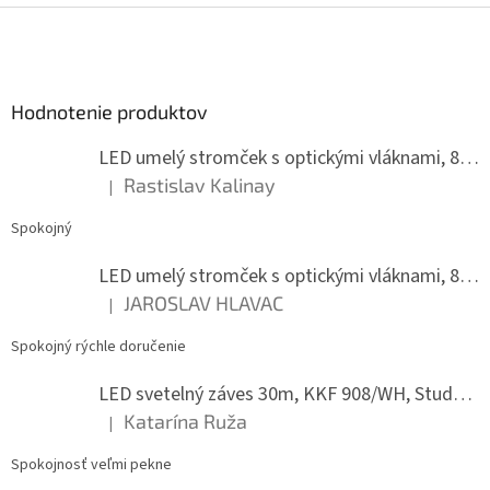
l
Z
á
á
d
p
a
ä
c
Hodnotenie produktov
t
i
i
e
LED umelý stromček s optickými vláknami, 80 cm
p
e
r
Rastislav Kalinay
|
Hodnotenie produktu je 5 z 5 hviezdičiek.
v
k
Spokojný
y
v
LED umelý stromček s optickými vláknami, 80 cm
ý
JAROSLAV HLAVAC
p
|
Hodnotenie produktu je 5 z 5 hviezdičiek.
i
s
Spokojný rýchle doručenie
u
LED svetelný záves 30m, KKF 908/WH, Studená biela
Katarína Ruža
|
Hodnotenie produktu je 5 z 5 hviezdičiek.
Spokojnosť veľmi pekne