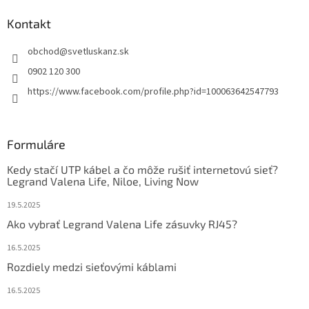
Kontakt
obchod
@
svetluskanz.sk
0902 120 300
https://www.facebook.com/profile.php?id=100063642547793
Formuláre
Kedy stačí UTP kábel a čo môže rušiť internetovú sieť?
Legrand Valena Life, Niloe, Living Now
19.5.2025
Ako vybrať Legrand Valena Life zásuvky RJ45?
16.5.2025
Rozdiely medzi sieťovými káblami
16.5.2025