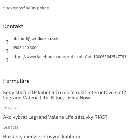
Spokojnosť veľmi pekne
Kontakt
obchod
@
svetluskanz.sk
0902 120 300
https://www.facebook.com/profile.php?id=100063642547793
Formuláre
Kedy stačí UTP kábel a čo môže rušiť internetovú sieť?
Legrand Valena Life, Niloe, Living Now
19.5.2025
Ako vybrať Legrand Valena Life zásuvky RJ45?
16.5.2025
Rozdiely medzi sieťovými káblami