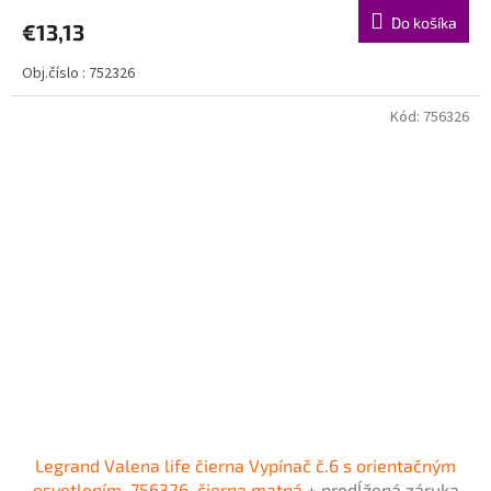
Do košíka
€13,13
Obj.číslo : 752326
Kód:
756326
Legrand Valena life čierna Vypínač č.6 s orientačným
osvetlením, 756326, čierna matná
+ predĺžená záruka