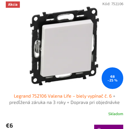
Kód:
752106
Akcia
€8
–25 %
Legrand 752106 Valena Life – biely vypínač č. 6
+
predĺžená záruka na 3 roky + Doprava pri objednávke
nad 40€ ZDARMA
Skladom
€6