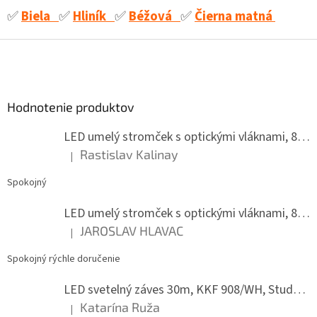
✅
Biela
✅
Hliník
✅
Béžová
✅
Čierna matná
Z
á
p
ä
Hodnotenie produktov
t
i
LED umelý stromček s optickými vláknami, 80 cm
e
Rastislav Kalinay
|
Hodnotenie produktu je 5 z 5 hviezdičiek.
Spokojný
LED umelý stromček s optickými vláknami, 80 cm
JAROSLAV HLAVAC
|
Hodnotenie produktu je 5 z 5 hviezdičiek.
Spokojný rýchle doručenie
LED svetelný záves 30m, KKF 908/WH, Studená biela
Katarína Ruža
|
Hodnotenie produktu je 5 z 5 hviezdičiek.