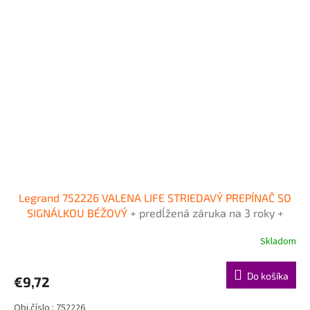
Legrand 752226 VALENA LIFE STRIEDAVÝ PREPÍNAČ SO
SIGNÁLKOU BÉŽOVÝ
+ predĺžená záruka na 3 roky +
Doprava pri objednávke nad 40€ ZDARMA
Skladom
Do košíka
€9,72
Obj.číslo : 752226