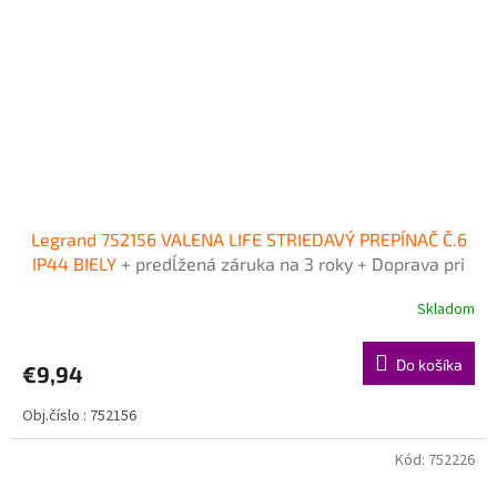
Legrand 752156 VALENA LIFE STRIEDAVÝ PREPÍNAČ Č.6
IP44 BIELY
+ predĺžená záruka na 3 roky + Doprava pri
objednávke nad 40€ ZDARMA
Skladom
Do košíka
€9,94
Obj.číslo : 752156
Kód:
752226