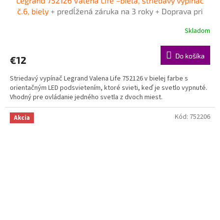
Legrand 752126 Valena Life –biela, striedavý vypínač
č.6, biely
+ predĺžená záruka na 3 roky + Doprava pri
objednávke nad 40€ ZDARMA
Skladom
Do košíka
€12
Striedavý vypínač Legrand Valena Life 752126 v bielej farbe s
orientačným LED podsvietením, ktoré svieti, keď je svetlo vypnuté.
Vhodný pre ovládanie jedného svetla z dvoch miest.
Kód:
752206
Akcia