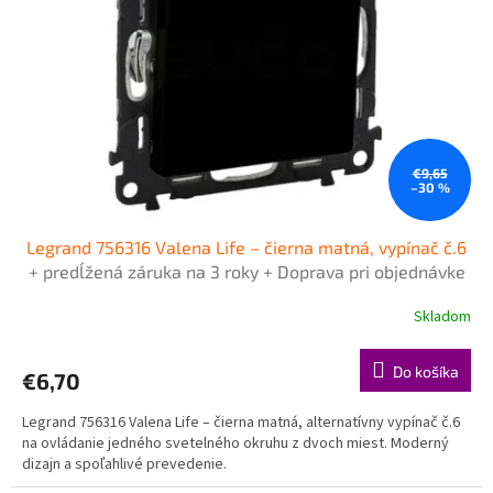
€9,65
–30 %
Legrand 756316 Valena Life – čierna matná, vypínač č.6
+ predĺžená záruka na 3 roky + Doprava pri objednávke
nad 40€ ZDARMA
Skladom
Do košíka
€6,70
Legrand 756316 Valena Life – čierna matná, alternatívny vypínač č.6
na ovládanie jedného svetelného okruhu z dvoch miest. Moderný
dizajn a spoľahlivé prevedenie.