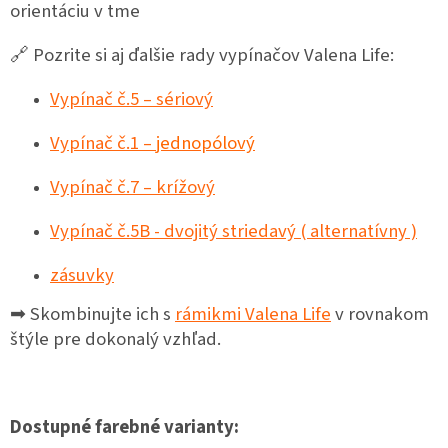
orientáciu v tme
v
ý
p
🔗 Pozrite si aj ďalšie rady vypínačov Valena Life:
i
s
Vypínač č.5 – sériový
u
Vypínač č.1 –
jednopólový
Vypínač č.7 – krížový
Vypínač č.5B - dvojitý striedavý ( alternatívny )
zásuvky
➡ Skombinujte ich s
rámikmi Valena Life
v rovnakom
štýle pre dokonalý vzhľad.
Dostupné farebné varianty: