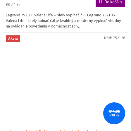
Do košíka
Jednotková
€6 / 1 ks
cena:
Legrand 752106 Valena Life – biely vypínač č.6 Legrand 752106
Valena Life – biely spínač č.6 je kvalitný a moderný vypínač vhodný
na ovládanie osvetlenia v domácnostiach,...
Kód:
752126
Akcia
€14,96
–19 %