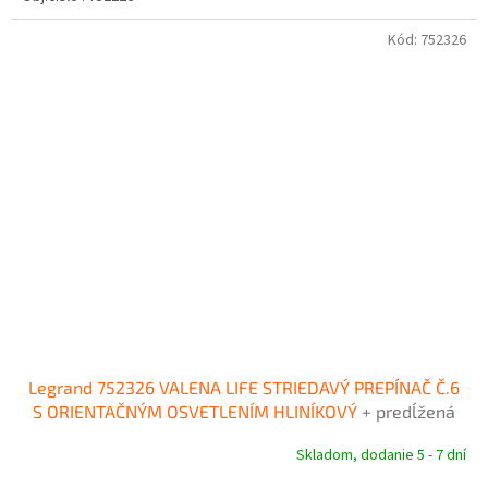
Kód:
752326
Legrand 752326 VALENA LIFE STRIEDAVÝ PREPÍNAČ Č.6
S ORIENTAČNÝM OSVETLENÍM HLINÍKOVÝ
+ predĺžená
záruka na 3 roky + Doprava pri objednávke nad 40€
Skladom, dodanie 5 - 7 dní
ZDARMA