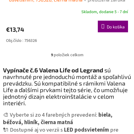
na 3 roky + Doprava pri objednávke nad 40€ ZDARMA
Skladom, dodanie 5 - 7 dní
Do košíka
€13,74
Obj.číslo : 756326
9
položiek celkom
O
v
l
Vypínače č.6 Valena Life od Legrand
sú
á
navrhnuté pre jednoduchú montáž a spoľahlivú
d
prevádzku.
Sú kompatibilné s rámikmi Valena
a
Life a ďalšími prvkami tejto série, čo umožňuje
c
jednotný dizajn elektroinštalácie v celom
i
interiéri.
e
p
🎨 Vyberte si zo 4 farebných prevedení:
biela,
r
v
béžová, hliník, čierna matná
k
🔌 Dostupné aj vo verzii s
LED podsvietením
pre
y