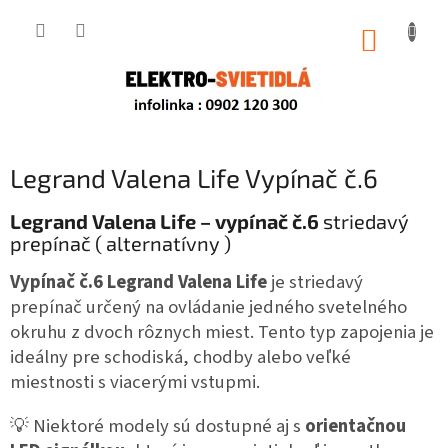
Prejsť
na
NÁKUP
obsah
KOŠÍK
Legrand Valena Life Vypínač č.6
Legrand Valena Life – vypínač č.6
striedavý
prepínač ( alternatívny )
Vypínač č.6 Legrand Valena Life
je striedavý
prepínač určený na ovládanie jedného svetelného
okruhu z dvoch rôznych miest.
Tento typ zapojenia je
ideálny pre schodiská, chodby alebo veľké
miestnosti s viacerými vstupmi.
💡 Niektoré modely sú dostupné aj s
orientačnou