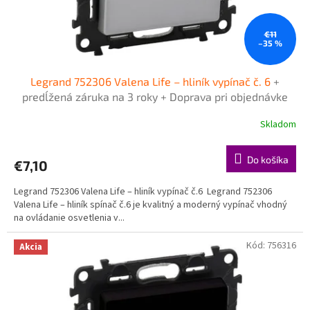
k
t
o
€11
–35 %
v
Legrand 752306 Valena Life – hliník vypínač č. 6
+
predĺžená záruka na 3 roky + Doprava pri objednávke
nad 40€ ZDARMA
Skladom
Do košíka
€7,10
Legrand 752306 Valena Life – hliník vypínač č.6 Legrand 752306
Valena Life – hliník spínač č.6 je kvalitný a moderný vypínač vhodný
na ovládanie osvetlenia v...
Kód:
756316
Akcia