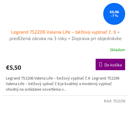
€5,96
–7 %
Legrand 752206 Valena Life – béžový vypínač č. 6
+
predĺžená záruka na 3 roky + Doprava pri objednávke
nad 40€ ZDARMA
Skladom
Do košíka
€5,50
Legrand 752206 Valena Life – bežový vypínač č.6 Legrand 752206
Valena Life – béžový spínač č.6 je kvalitný a moderný vypínač
vhodný na ovládanie osvetlenia v...
Kód:
752156