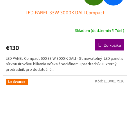
A
LED PANEL 33W 3000K DALI Compact
D
A
Skladom (dod.termín 5-7dní )
R
Do košíka
€130
M
LED PANEL Compact 600 33 W 3000 K DALI - Stmievateľný LED panel s
O
nízkou úrovňou blikania vďaka špeciálnemu predradníku Externý
predradník pre dodatočnú...
Kód:
LEDV017926
Ledvance