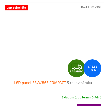
Kód:
LE017308
LED svietidlo
Z
€46,55
–16 %
ZADARMO
A
LED panel 33W/865 COMPACT
5 rokov záruka
D
A
Skladom (dod.termín 5-7dní)