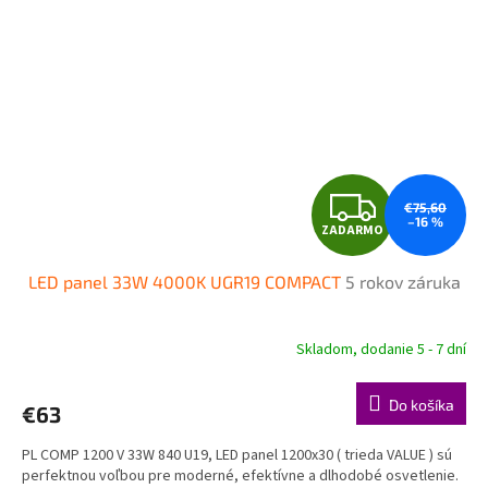
Z
€75,60
–16 %
ZADARMO
A
LED panel 33W 4000K UGR19 COMPACT
5 rokov záruka
D
A
Skladom, dodanie 5 - 7 dní
R
Do košíka
€63
M
PL COMP 1200 V 33W 840 U19, LED panel 1200x30 ( trieda VALUE ) sú
O
perfektnou voľbou pre moderné, efektívne a dlhodobé osvetlenie.