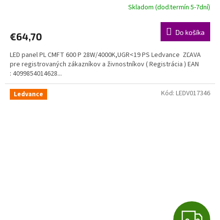
A
Skladom (dod.termín 5-7dní)
R
Do košíka
€64,70
M
LED panel PL CMFT 600 P 28W/4000K,UGR<19 PS Ledvance ZĽAVA
O
pre registrovaných zákazníkov a živnostníkov ( Registrácia ) EAN
: 4099854014628...
Kód:
LEDV017346
Ledvance
Z