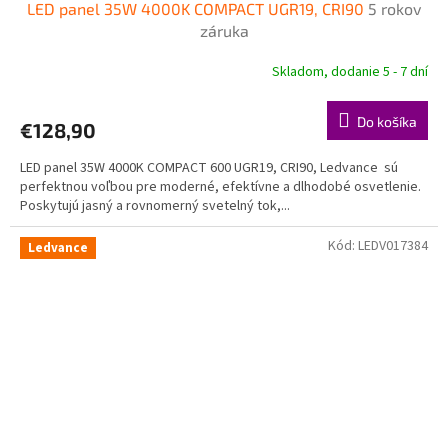
LED panel 35W 4000K COMPACT UGR19, CRI90
5 rokov
D
záruka
A
Skladom, dodanie 5 - 7 dní
R
Do košíka
€128,90
M
LED panel 35W 4000K COMPACT 600 UGR19, CRI90, Ledvance sú
O
perfektnou voľbou pre moderné, efektívne a dlhodobé osvetlenie.
Poskytujú jasný a rovnomerný svetelný tok,...
Kód:
LEDV017384
Ledvance