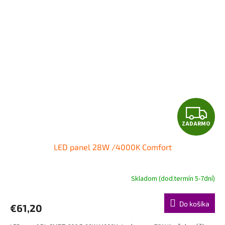
Z
ZADARMO
A
LED panel 28W /4000K Comfort
D
A
Skladom (dod.termín 5-7dní)
R
Do košíka
€61,20
M