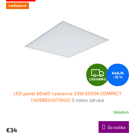
Ledvance
Z
€40,75
–16 %
ZADARMO
A
LED panel 60x60 Ledvance 33W 6500K COMPACT
D
(4099854017940)
5 rokov záruka
A
Skladom
R
Do košíka
€34