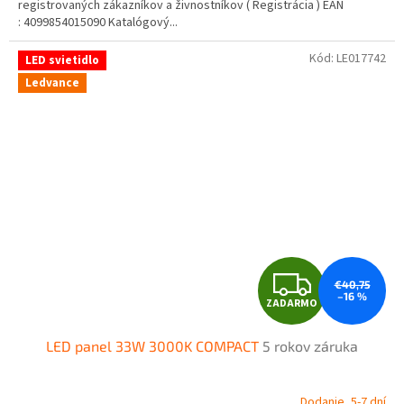
O
registrovaných zákazníkov a živnostníkov ( Registrácia ) EAN
: 4099854015090 Katalógový...
Kód:
LE017742
LED svietidlo
Ledvance
Z
€40,75
–16 %
ZADARMO
A
LED panel 33W 3000K COMPACT
5 rokov záruka
D
A
Dodanie, 5-7 dní