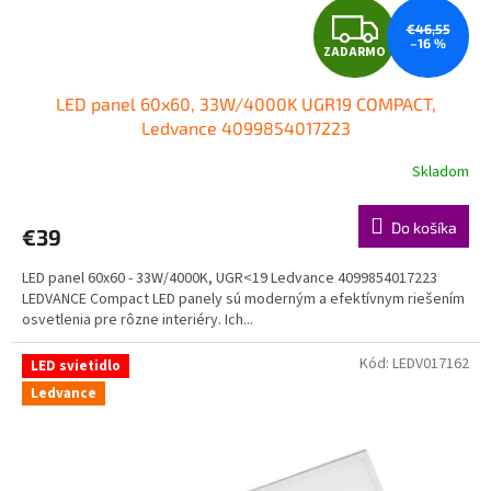
t
Z
o
€46,55
–16 %
ZADARMO
v
A
LED panel 60x60, 33W/4000K UGR19 COMPACT,
D
Ledvance 4099854017223
A
Skladom
R
Do košíka
€39
M
LED panel 60x60 - 33W/4000K, UGR<19 Ledvance 4099854017223
O
LEDVANCE Compact LED panely sú moderným a efektívnym riešením
osvetlenia pre rôzne interiéry. Ich...
Kód:
LEDV017162
LED svietidlo
Ledvance