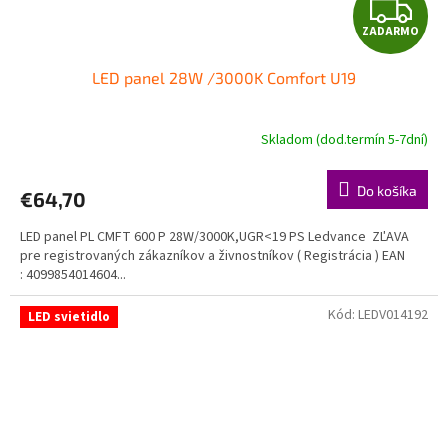
Z
ZADARMO
A
LED panel 28W /3000K Comfort U19
D
A
Skladom (dod.termín 5-7dní)
R
Do košíka
€64,70
M
LED panel PL CMFT 600 P 28W/3000K,UGR<19 PS Ledvance ZĽAVA
O
pre registrovaných zákazníkov a živnostníkov ( Registrácia ) EAN
: 4099854014604...
Kód:
LEDV014192
LED svietidlo