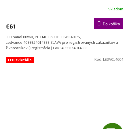
nastavenia svietivosti
A
Skladom
R
Do košíka
€61
M
LED panel 60x60, PL CMFT 600 P 33W 840 PS,
O
Ledvance 4099854014888 ZĽAVA pre registrovaných zákazníkov a
živnostníkov ( Registrácia ) EAN :4099854014888...
Kód:
LEDV014604
LED svietidlo