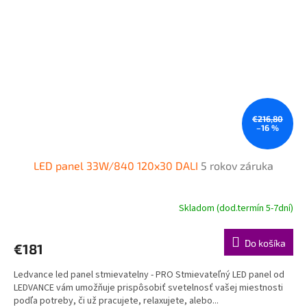
€216,80
–16 %
LED panel 33W/840 120x30 DALI
5 rokov záruka
Skladom (dod.termín 5-7dní)
Do košíka
€181
Ledvance led panel stmievatelny - PRO Stmievateľný LED panel od
LEDVANCE vám umožňuje prispôsobiť svetelnosť vašej miestnosti
podľa potreby, či už pracujete, relaxujete, alebo...