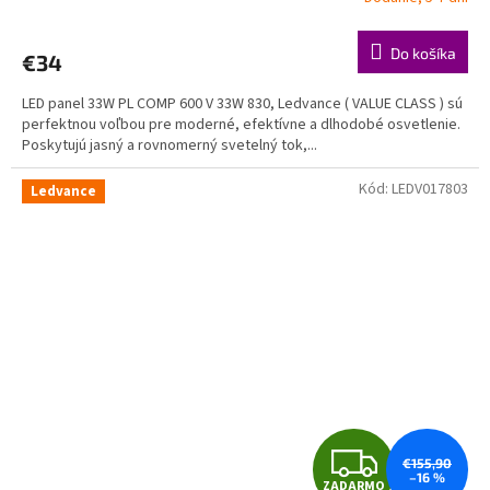
R
Do košíka
€34
M
LED panel 33W PL COMP 600 V 33W 830, Ledvance ( VALUE CLASS ) sú
O
perfektnou voľbou pre moderné, efektívne a dlhodobé osvetlenie.
Poskytujú jasný a rovnomerný svetelný tok,...
Kód:
LEDV017803
Ledvance
Z
€155,90
–16 %
ZADARMO