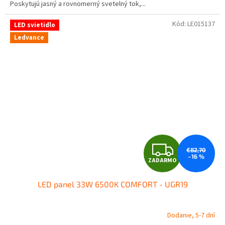
Poskytujú jasný a rovnomerný svetelný tok,...
Kód:
LE015137
LED svietidlo
Ledvance
Z
€82,70
–16 %
ZADARMO
A
LED panel 33W 6500K COMFORT - UGR19
D
A
Dodanie, 5-7 dní