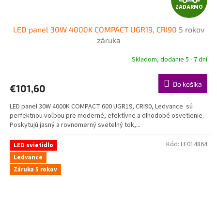
ZADARMO
A
LED panel 30W 4000K COMPACT UGR19, CRI90
5 rokov
D
záruka
A
Skladom, dodanie 5 - 7 dní
R
Do košíka
€101,60
M
LED panel 30W 4000K COMPACT 600 UGR19, CRI90, Ledvance sú
O
perfektnou voľbou pre moderné, efektívne a dlhodobé osvetlenie.
Poskytujú jasný a rovnomerný svetelný tok,...
Kód:
LE014864
LED svietidlo
Ledvance
Záruka 5 rokov