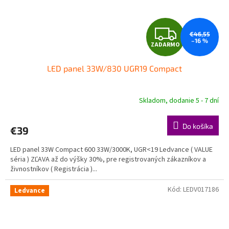
Z
€46,55
–16 %
ZADARMO
A
LED panel 33W/830 UGR19 Compact
D
A
Skladom, dodanie 5 - 7 dní
R
Do košíka
€39
M
LED panel 33W Compact 600 33W/3000K, UGR<19 Ledvance ( VALUE
O
séria ) ZĽAVA až do výšky 30%, pre registrovaných zákazníkov a
živnostníkov ( Registrácia )...
Kód:
LEDV017186
Ledvance