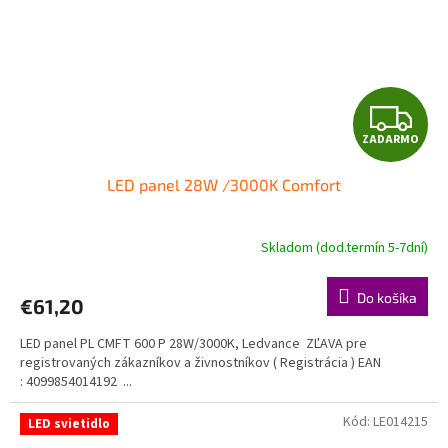
Z
ZADARMO
A
LED panel 28W /3000K Comfort
D
A
Skladom (dod.termín 5-7dní)
R
Do košíka
€61,20
M
LED panel PL CMFT 600 P 28W/3000K, Ledvance ZĽAVA pre
O
registrovaných zákazníkov a živnostníkov ( Registrácia ) EAN
: 4099854014192 ...
Kód:
LE014215
LED svietidlo