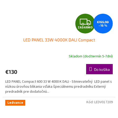
Z
€155,90
–16 %
ZADARMO
A
LED PANEL 33W 4000K DALI Compact
D
A
Skladom (dod.termín 5-7dní)
R
Do košíka
€130
M
LED PANEL Compact 600 33 W 4000 K DALI - Stmievateľný LED panel s
O
nízkou úrovňou blikania vďaka špeciálnemu predradníku Externý
predradník pre dodatočnú...
Kód:
LEDV017209
Ledvance