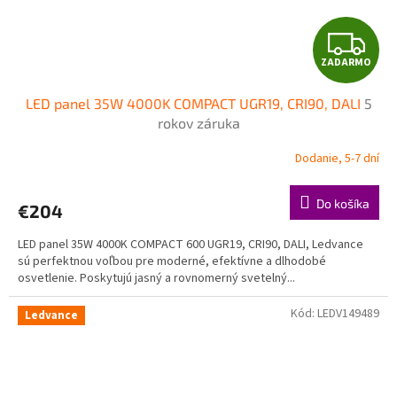
Z
ZADARMO
A
LED panel 35W 4000K COMPACT UGR19, CRI90, DALI
5
D
rokov záruka
A
Dodanie, 5-7 dní
R
Do košíka
€204
M
LED panel 35W 4000K COMPACT 600 UGR19, CRI90, DALI, Ledvance
O
sú perfektnou voľbou pre moderné, efektívne a dlhodobé
osvetlenie. Poskytujú jasný a rovnomerný svetelný...
Kód:
LEDV149489
Ledvance