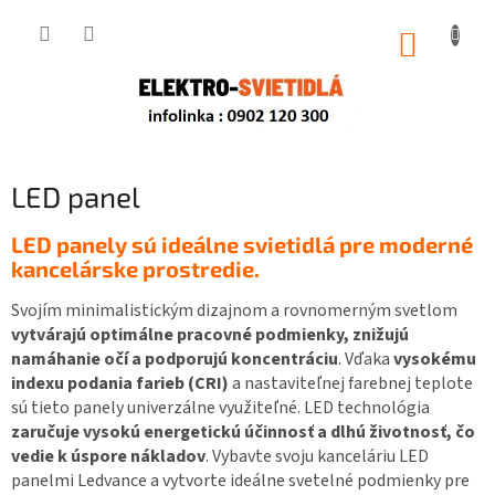
Prejsť
na
NÁKUP
obsah
KOŠÍK
LED panel
LED panely sú ideálne svietidlá pre moderné
kancelárske prostredie.
Svojím minimalistickým dizajnom a rovnomerným svetlom
vytvárajú optimálne pracovné podmienky, znižujú
namáhanie očí a podporujú koncentráciu
. Vďaka
vysokému
indexu podania farieb (CRI)
a nastaviteľnej farebnej teplote
sú tieto panely univerzálne využiteľné. LED technológia
zaručuje vysokú energetickú účinnosť a dlhú životnosť, čo
vedie k úspore nákladov
. Vybavte svoju kanceláriu LED
panelmi Ledvance a vytvorte ideálne svetelné podmienky pre