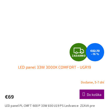
Z
€82,70
–16 %
ZADARMO
A
LED panel 33W 3000K COMFORT - UGR19
D
A
Dodanie, 5-7 dní
R
Do košíka
€69
M
LED panel PL CMFT 600 P 33W 830 U19 PS Ledvance ZĽAVA pre