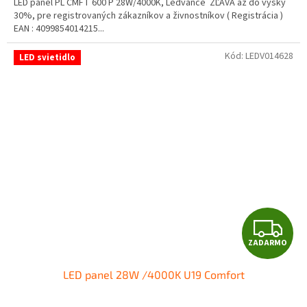
LED panel PL CMFT 600 P 28W/4000K, Ledvance ZĽAVA až do výšky
O
30%, pre registrovaných zákazníkov a živnostníkov ( Registrácia )
EAN : 4099854014215...
Kód:
LEDV014628
LED svietidlo
Z
ZADARMO
A
LED panel 28W /4000K U19 Comfort
D