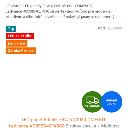
M
LEDVANCE LED panely 33W 4000K 6500K - COMPACT,
O
Ledvance 4099854017940 sú perfektnou voľbou pre moderné,
efektívne a dlhodobé osvetlenie. Poskytujú jasný a rovnomerný...
Kód:
LE014888
Tip
LED svietidlo
Ledvance
Záruka 5 rokov
Z
€71,90
–15 %
ZADARMO
A
LED panel 60x60, 33W 4000K COMFORT,
D
Ledvance 4099854014888
5 rokov záruka + Možnosť