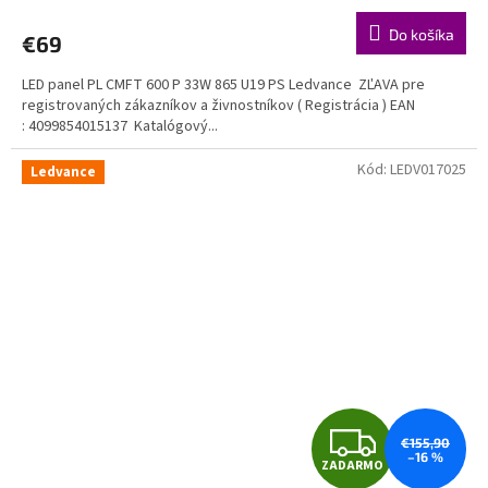
R
Do košíka
€69
M
LED panel PL CMFT 600 P 33W 865 U19 PS Ledvance ZĽAVA pre
O
registrovaných zákazníkov a živnostníkov ( Registrácia ) EAN
: 4099854015137 Katalógový...
Kód:
LEDV017025
Ledvance
Z
€155,90
–16 %
ZADARMO
A