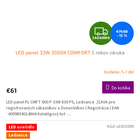
Z
€71,90
–15 %
ZADARMO
A
LED panel 33W 3000K COMFORT
5 rokov záruka
D
A
Dodanie, 5-7 dní
R
Do košíka
€61
M
LED panel PL CMFT 600 P 33W 830 PS, Ledvance ZĽAVA pre
O
registrovaných zákazníkov a živnostníkov ( Registrácia ) EAN
: 4099854014864 Katalógový list : ...
Kód:
LE015090
LED svietidlo
Ledvance