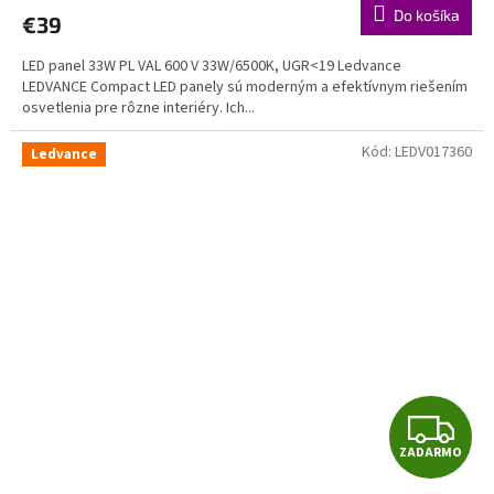
R
Do košíka
€39
M
LED panel 33W PL VAL 600 V 33W/6500K, UGR<19 Ledvance
O
LEDVANCE Compact LED panely sú moderným a efektívnym riešením
osvetlenia pre rôzne interiéry. Ich...
Kód:
LEDV017360
Ledvance
Z
ZADARMO
A