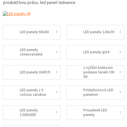
produktívnu prácu.
led panel ledvance
LED panely 60x60
LED panely 120x30
LED panely
LED panely ip54
stmievatelné
s vyšším Indexom
LED panely UGR19
podania farieb CRI
90
LED panely s 5
Príslušnstvo k LED
ročnou zárukou
panelom
LED panely
Prisadené LED
1200x600
panely