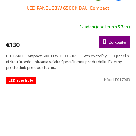
LED PANEL 33W 6500K DALI Compact
D
A
Skladom (dod.termín 5-7dní)
R
Do košíka
€130
M
LED PANEL Compact 600 33 W 3000 K DALI - Stmievateľný LED panel s
O
nízkou úrovňou blikania vďaka špeciálnemu predradníku Externý
predradník pre dodatočnú...
Kód:
LE017063
LED svietidlo