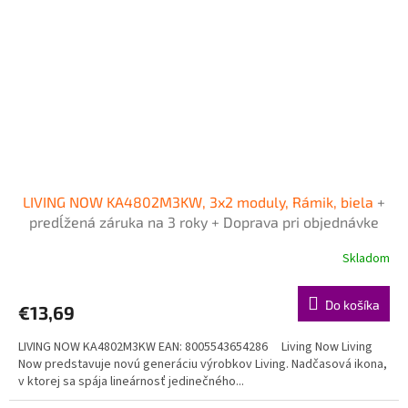
LIVING NOW KA4802M3KW, 3x2 moduly, Rámik, biela
+
predĺžená záruka na 3 roky + Doprava pri objednávke
nad 40€ ZDARMA
Skladom
Do košíka
€13,69
LIVING NOW KA4802M3KW EAN: 8005543654286 Living Now Living
Now predstavuje novú generáciu výrobkov Living. Nadčasová ikona,
v ktorej sa spája lineárnosť jedinečného...