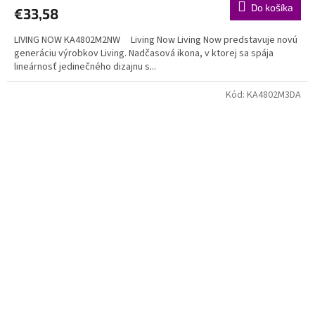
Do košíka
€33,58
LIVING NOW KA4802M2NW Living Now Living Now predstavuje novú
generáciu výrobkov Living. Nadčasová ikona, v ktorej sa spája
lineárnosť jedinečného dizajnu s...
Kód:
KA4802M3DA