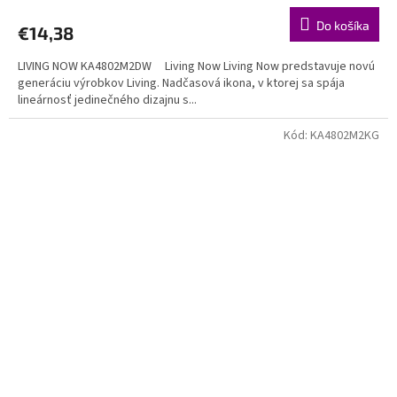
Do košíka
€14,38
LIVING NOW KA4802M2DW Living Now Living Now predstavuje novú
generáciu výrobkov Living. Nadčasová ikona, v ktorej sa spája
lineárnosť jedinečného dizajnu s...
Kód:
KA4802M2KG