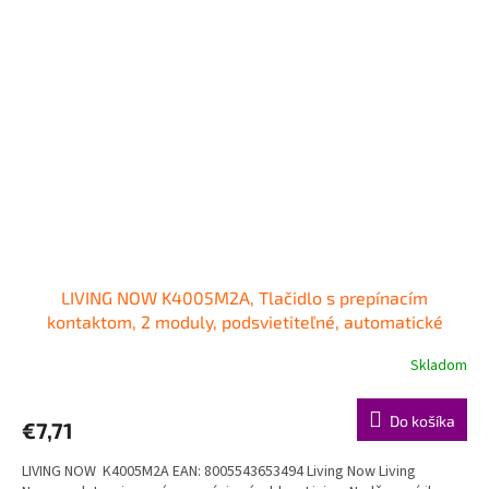
LIVING NOW K4005M2A, Tlačidlo s prepínacím
kontaktom, 2 moduly, podsvietiteľné, automatické
svorky
+ predĺžená záruka na 3 roky + Doprava pri
Skladom
objednávke nad 40€ ZDARMA
Do košíka
€7,71
LIVING NOW K4005M2A EAN: 8005543653494 Living Now Living