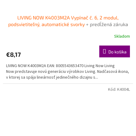
LIVING NOW K4003M2A Vypínač č. 6, 2 modul,
podsvietiteľný, automatické svorky
+ predĺžená záruka
na 3 roky + Doprava pri objednávke nad 40€ ZDARMA
Skladom
Do košíka
€8,17
LIVING NOW K4003M2A EAN: 8005543653470 Living Now Living
Now predstavuje novú generáciu výrobkov Living. Nadčasová ikona,
v ktorej sa spája lineárnosť jedinečného dizajnu s...
Kód:
K4004L