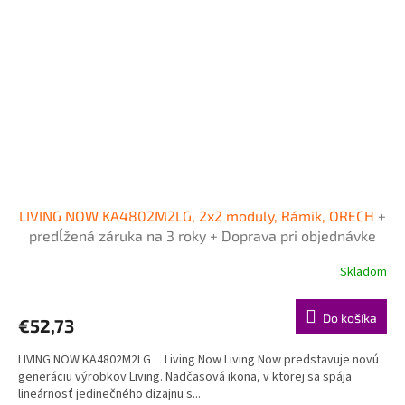
LIVING NOW KA4802M2LG, 2x2 moduly, Rámik, ORECH
+
predĺžená záruka na 3 roky + Doprava pri objednávke
nad 40€ ZDARMA
Skladom
Do košíka
€52,73
LIVING NOW KA4802M2LG Living Now Living Now predstavuje novú
generáciu výrobkov Living. Nadčasová ikona, v ktorej sa spája
lineárnosť jedinečného dizajnu s...