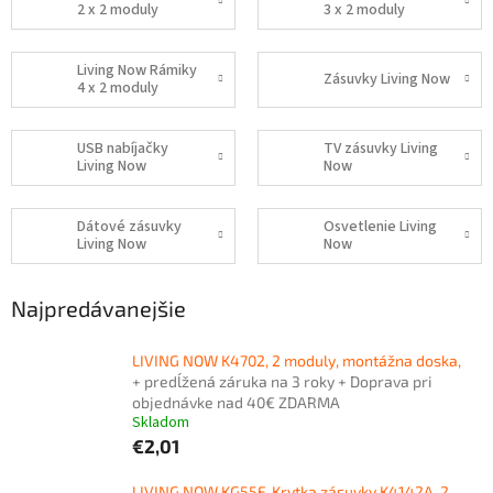
2 x 2 moduly
3 x 2 moduly
Living Now Rámiky
Zásuvky Living Now
4 x 2 moduly
USB nabíjačky
TV zásuvky Living
Living Now
Now
Dátové zásuvky
Osvetlenie Living
Living Now
Now
Najpredávanejšie
LIVING NOW K4702, 2 moduly, montážna doska,
+ predĺžená záruka na 3 roky + Doprava pri
objednávke nad 40€ ZDARMA
Skladom
€2,01
LIVING NOW KG55F, Krytka zásuvky K4142A, 2