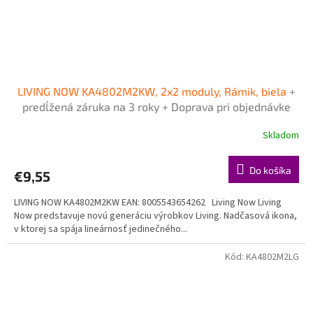
LIVING NOW KA4802M2KW, 2x2 moduly, Rámik, biela
+
predĺžená záruka na 3 roky + Doprava pri objednávke
nad 40€ ZDARMA
Skladom
Do košíka
€9,55
LIVING NOW KA4802M2KW EAN: 8005543654262 Living Now Living
Now predstavuje novú generáciu výrobkov Living. Nadčasová ikona,
v ktorej sa spája lineárnosť jedinečného...
Kód:
KA4802M2LG