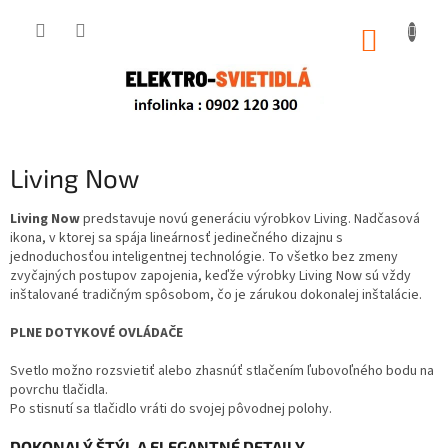
Prejsť
na
NÁKUP
obsah
KOŠÍK
Living Now
Living Now
predstavuje novú generáciu výrobkov Living. Nadčasová
ikona, v ktorej sa spája lineárnosť jedinečného dizajnu s
jednoduchosťou inteligentnej technológie. To všetko bez zmeny
zvyčajných postupov zapojenia, keďže výrobky Living Now sú vždy
inštalované tradičným spôsobom, čo je zárukou dokonalej inštalácie.
PLNE DOTYKOVÉ OVLÁDAČE
Svetlo možno rozsvietiť alebo zhasnúť stlačením ľubovoľného bodu na
povrchu tlačidla.
Po stisnutí sa tlačidlo vráti do svojej pôvodnej polohy.
DOKONALÝ ŠTÝL A ELEGANTNÉ DETAILY