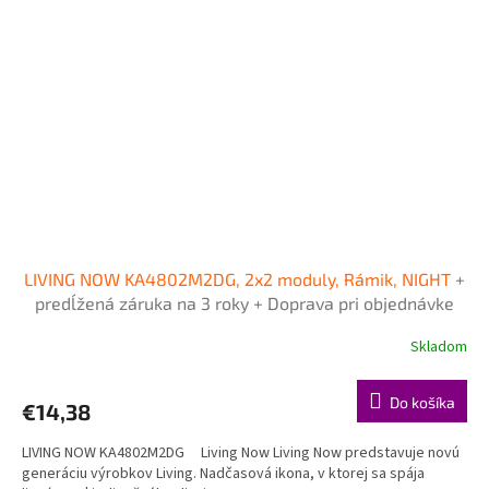
LIVING NOW KA4802M2DG, 2x2 moduly, Rámik, NIGHT
+
predĺžená záruka na 3 roky + Doprava pri objednávke
nad 40€ ZDARMA
Skladom
Do košíka
€14,38
LIVING NOW KA4802M2DG Living Now Living Now predstavuje novú
generáciu výrobkov Living. Nadčasová ikona, v ktorej sa spája