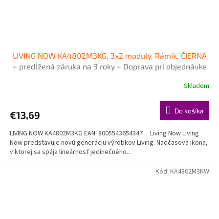
LIVING NOW KA4802M3KG, 3x2 moduly, Rámik, ČIERNA
+ predĺžená záruka na 3 roky + Doprava pri objednávke
nad 40€ ZDARMA
Skladom
Do košíka
€13,69
LIVING NOW KA4802M3KG EAN: 8005543654347 Living Now Living
Now predstavuje novú generáciu výrobkov Living. Nadčasová ikona,
v ktorej sa spája lineárnosť jedinečného...
Kód:
KA4802M3KW