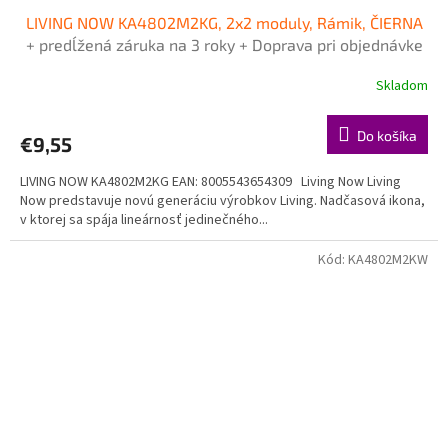
LIVING NOW KA4802M2KG, 2x2 moduly, Rámik, ČIERNA
+ predĺžená záruka na 3 roky + Doprava pri objednávke
nad 40€ ZDARMA
Skladom
Do košíka
€9,55
LIVING NOW KA4802M2KG EAN: 8005543654309 Living Now Living
Now predstavuje novú generáciu výrobkov Living. Nadčasová ikona,
v ktorej sa spája lineárnosť jedinečného...
Kód:
KA4802M2KW