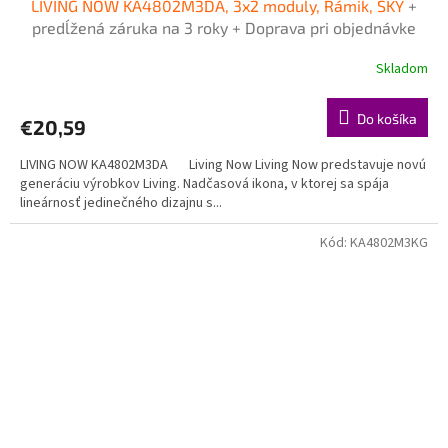
LIVING NOW KA4802M3DA, 3x2 moduly, Rámik, SKY
+
predĺžená záruka na 3 roky + Doprava pri objednávke
nad 40€ ZDARMA
Skladom
Do košíka
€20,59
LIVING NOW KA4802M3DA Living Now Living Now predstavuje novú
generáciu výrobkov Living. Nadčasová ikona, v ktorej sa spája
lineárnosť jedinečného dizajnu s...
Kód:
KA4802M3KG