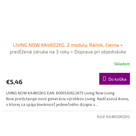
LIVING NOW KA4802KG, 2 moduly, Rámik, čierna
+
predĺžená záruka na 3 roky + Doprava pri objednávke
nad 40€ ZDARMA
Skladom
Do košíka
€5,46
LIVING NOW KA4802KG EAN: 8005543612675 Living Now Living
Now predstavuje novú generáciu výrobkov Living. Nadčasová ikona,
v ktorej sa spája lineárnosť jedinečného dizajnu s...
Kód:
KA4802M2DG