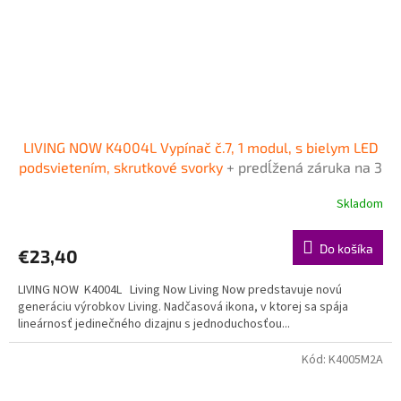
LIVING NOW K4004L Vypínač č.7, 1 modul, s bielym LED
podsvietením, skrutkové svorky
+ predĺžená záruka na 3
roky + Doprava pri objednávke nad 40€ ZDARMA
Skladom
Do košíka
€23,40
LIVING NOW K4004L Living Now Living Now predstavuje novú
generáciu výrobkov Living. Nadčasová ikona, v ktorej sa spája
lineárnosť jedinečného dizajnu s jednoduchosťou...
Kód:
K4005M2A