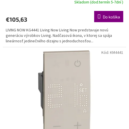
Skladom (dod.termín 5-7dní )
Do košíka
€105,63
LIVING NOW KG4441 Living Now Living Now predstavuje novú
generáciu výrobkov Living. Nadčasová ikona, v ktorej sa spája
lineárnosť jedinečného dizajnu s jednoduchosťou...
Kód:
KM4441