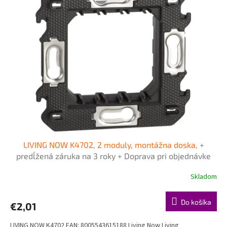
p
u
i
k
s
t
p
o
r
v
o
d
u
k
t
o
v
LIVING NOW K4702, 2 moduly, montážna doska,
+
predĺžená záruka na 3 roky + Doprava pri objednávke
nad 40€ ZDARMA
Skladom
Do košíka
€2,01
LIVING NOW K4702 EAN: 8005543615188 Living Now Living