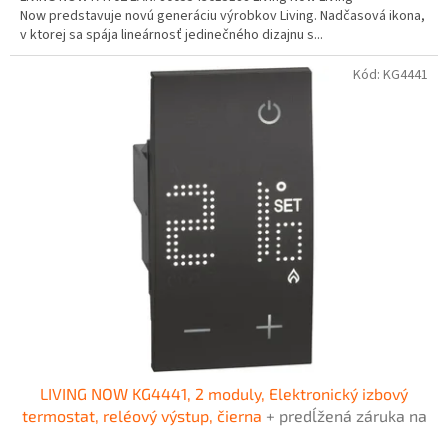
Now predstavuje novú generáciu výrobkov Living. Nadčasová ikona,
v ktorej sa spája lineárnosť jedinečného dizajnu s...
Kód:
KG4441
LIVING NOW KG4441, 2 moduly, Elektronický izbový
termostat, reléový výstup, čierna
+ predĺžená záruka na
3 roky + Doprava pri objednávke nad 40€ ZDARMA