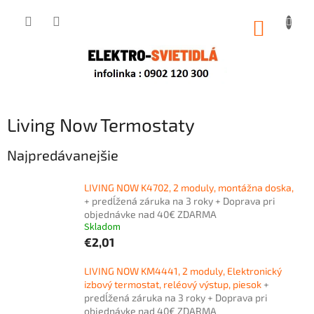
Prejsť
na
NÁKUP
obsah
KOŠÍK
Living Now Termostaty
Najpredávanejšie
LIVING NOW K4702, 2 moduly, montážna doska,
+ predĺžená záruka na 3 roky + Doprava pri
objednávke nad 40€ ZDARMA
Skladom
€2,01
LIVING NOW KM4441, 2 moduly, Elektronický
izbový termostat, reléový výstup, piesok
+
predĺžená záruka na 3 roky + Doprava pri
objednávke nad 40€ ZDARMA