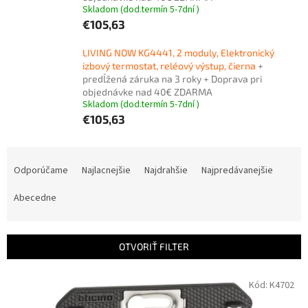
Skladom (dod.termín 5-7dní )
€105,63
LIVING NOW KG4441, 2 moduly, Elektronický
izbový termostat, reléový výstup, čierna
+
predĺžená záruka na 3 roky + Doprava pri
objednávke nad 40€ ZDARMA
Skladom (dod.termín 5-7dní )
€105,63
R
a
Odporúčame
Najlacnejšie
Najdrahšie
Najpredávanejšie
d
e
Abecedne
n
i
e
OTVORIŤ FILTER
p
r
V
Kód:
K4702
o
ý
d