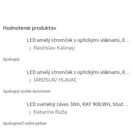
l
Z
á
á
d
p
a
ä
c
Hodnotenie produktov
t
i
i
e
LED umelý stromček s optickými vláknami, 80 cm
p
e
r
Rastislav Kalinay
|
Hodnotenie produktu je 5 z 5 hviezdičiek.
v
k
Spokojný
y
v
LED umelý stromček s optickými vláknami, 80 cm
ý
JAROSLAV HLAVAC
p
|
Hodnotenie produktu je 5 z 5 hviezdičiek.
i
s
Spokojný rýchle doručenie
u
LED svetelný záves 30m, KKF 908/WH, Studená biela
Katarína Ruža
|
Hodnotenie produktu je 5 z 5 hviezdičiek.
Spokojnosť veľmi pekne