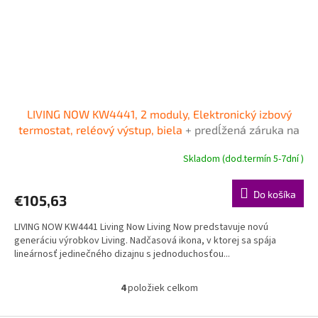
LIVING NOW KW4441, 2 moduly, Elektronický izbový
termostat, reléový výstup, biela
+ predĺžená záruka na
3 roky + Doprava pri objednávke nad 40€ ZDARMA
Skladom (dod.termín 5-7dní )
Do košíka
€105,63
LIVING NOW KW4441 Living Now Living Now predstavuje novú
generáciu výrobkov Living. Nadčasová ikona, v ktorej sa spája
lineárnosť jedinečného dizajnu s jednoduchosťou...
4
položiek celkom
O
v