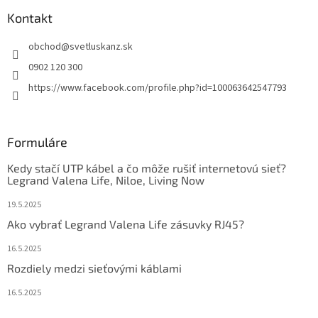
Kontakt
obchod
@
svetluskanz.sk
0902 120 300
https://www.facebook.com/profile.php?id=100063642547793
Formuláre
Kedy stačí UTP kábel a čo môže rušiť internetovú sieť?
Legrand Valena Life, Niloe, Living Now
19.5.2025
Ako vybrať Legrand Valena Life zásuvky RJ45?
16.5.2025
Rozdiely medzi sieťovými káblami
16.5.2025