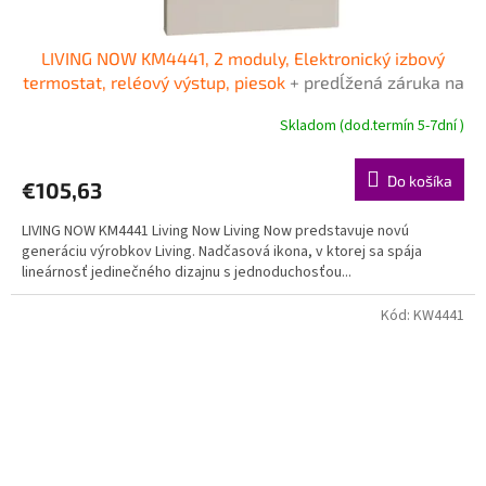
LIVING NOW KM4441, 2 moduly, Elektronický izbový
termostat, reléový výstup, piesok
+ predĺžená záruka na
3 roky + Doprava pri objednávke nad 40€ ZDARMA
Skladom (dod.termín 5-7dní )
Do košíka
€105,63
LIVING NOW KM4441 Living Now Living Now predstavuje novú
generáciu výrobkov Living. Nadčasová ikona, v ktorej sa spája
lineárnosť jedinečného dizajnu s jednoduchosťou...
Kód:
KW4441