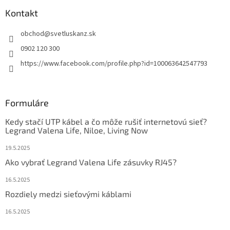
Kontakt
obchod
@
svetluskanz.sk
0902 120 300
https://www.facebook.com/profile.php?id=100063642547793
Formuláre
Kedy stačí UTP kábel a čo môže rušiť internetovú sieť?
Legrand Valena Life, Niloe, Living Now
19.5.2025
Ako vybrať Legrand Valena Life zásuvky RJ45?
16.5.2025
Rozdiely medzi sieťovými káblami
16.5.2025