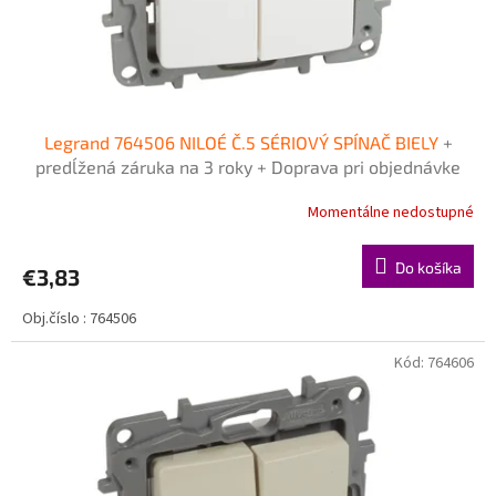
k
t
o
v
Legrand 764506 NILOÉ Č.5 SÉRIOVÝ SPÍNAČ BIELY
+
predĺžená záruka na 3 roky + Doprava pri objednávke
nad 40€ ZDARMA
Momentálne nedostupné
Do košíka
€3,83
Obj.číslo : 764506
Kód:
764606