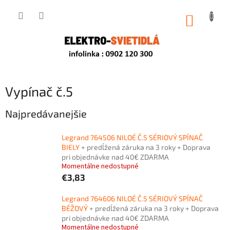
Prejsť
na
NÁKUP
obsah
KOŠÍK
Vypínač č.5
Najpredávanejšie
Legrand 764506 NILOÉ Č.5 SÉRIOVÝ SPÍNAČ
BIELY
+ predĺžená záruka na 3 roky + Doprava
pri objednávke nad 40€ ZDARMA
Momentálne nedostupné
€3,83
Legrand 764606 NILOÉ Č.5 SÉRIOVÝ SPÍNAČ
BÉŽOVÝ
+ predĺžená záruka na 3 roky + Doprava
pri objednávke nad 40€ ZDARMA
Momentálne nedostupné