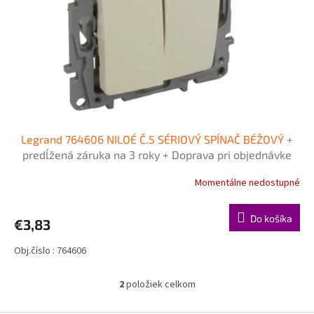
Legrand 764606 NILOÉ Č.5 SÉRIOVÝ SPÍNAČ BÉŽOVÝ
+
predĺžená záruka na 3 roky + Doprava pri objednávke
nad 40€ ZDARMA
Momentálne nedostupné
Do košíka
€3,83
Obj.číslo : 764606
2
položiek celkom
O
v