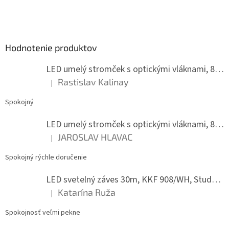
l
Z
á
á
d
p
a
ä
c
Hodnotenie produktov
t
i
i
e
LED umelý stromček s optickými vláknami, 80 cm
p
e
r
Rastislav Kalinay
|
Hodnotenie produktu je 5 z 5 hviezdičiek.
v
k
Spokojný
y
v
LED umelý stromček s optickými vláknami, 80 cm
ý
JAROSLAV HLAVAC
p
|
Hodnotenie produktu je 5 z 5 hviezdičiek.
i
s
Spokojný rýchle doručenie
u
LED svetelný záves 30m, KKF 908/WH, Studená biela
Katarína Ruža
|
Hodnotenie produktu je 5 z 5 hviezdičiek.
Spokojnosť veľmi pekne