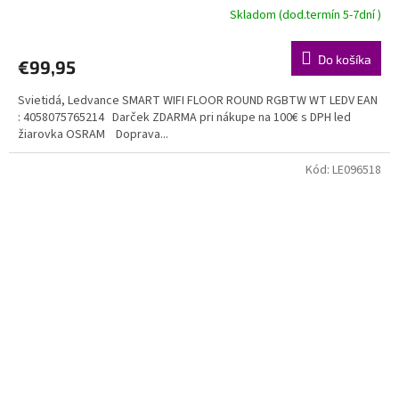
Skladom (dod.termín 5-7dní )
Do košíka
€99,95
Svietidá, Ledvance SMART WIFI FLOOR ROUND RGBTW WT LEDV EAN
: 4058075765214 Darček ZDARMA pri nákupe na 100€ s DPH led
žiarovka OSRAM Doprava...
Kód:
LE096518