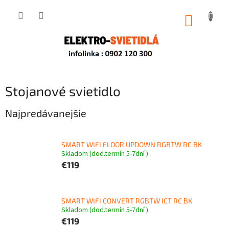
Prejsť
na
NÁKUP
obsah
KOŠÍK
Stojanové svietidlo
Najpredávanejšie
SMART WIFI FLOOR UPDOWN RGBTW RC BK
Skladom (dod.termín 5-7dní )
€119
SMART WIFI CONVERT RGBTW ICT RC BK
Skladom (dod.termín 5-7dní )
€119