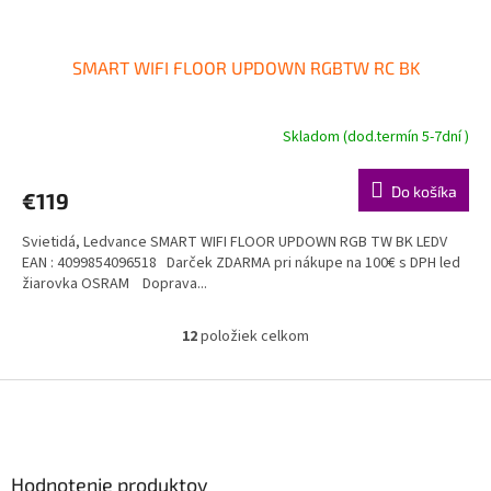
SMART WIFI FLOOR UPDOWN RGBTW RC BK
Skladom (dod.termín 5-7dní )
Do košíka
€119
Svietidá, Ledvance SMART WIFI FLOOR UPDOWN RGB TW BK LEDV
EAN : 4099854096518 Darček ZDARMA pri nákupe na 100€ s DPH led
žiarovka OSRAM Doprava...
12
položiek celkom
O
v
l
Z
á
á
d
p
a
ä
c
Hodnotenie produktov
t