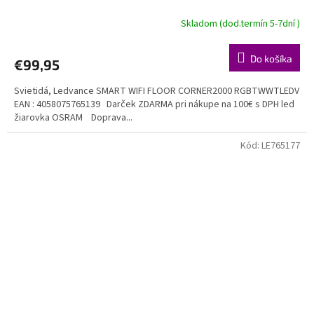
Skladom (dod.termín 5-7dní )
Do košíka
€99,95
Svietidá, Ledvance SMART WIFI FLOOR CORNER2000 RGBTWWTLEDV
EAN : 4058075765139 Darček ZDARMA pri nákupe na 100€ s DPH led
žiarovka OSRAM Doprava...
Kód:
LE765177