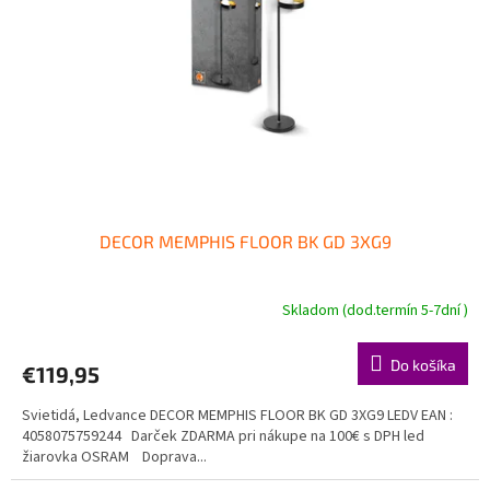
p
o
r
v
o
d
u
k
t
o
v
DECOR MEMPHIS FLOOR BK GD 3XG9
Skladom (dod.termín 5-7dní )
Do košíka
€119,95
Svietidá, Ledvance DECOR MEMPHIS FLOOR BK GD 3XG9 LEDV EAN :
4058075759244 Darček ZDARMA pri nákupe na 100€ s DPH led
žiarovka OSRAM Doprava...