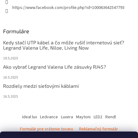
https://www.facebook.com/profile.php?id=100063642547793
Formuláre
Kedy stačí UTP kábel a čo môže rušiť internetovú sieť?
Legrand Valena Life, Niloe, Living Now
19.5.2025
Ako vybrať Legrand Valena Life zásuvky RJ45?
16.5.2025
Rozdiely medzi sieťovými káblami
16.5.2025
Ideal lux
Ledvance
Luxera
Maytoni
LED2
Rendl
Formulár pre vrátenie tovaru
Reklamačný formulár