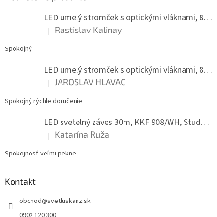
i
i
e
LED umelý stromček s optickými vláknami, 80 cm
p
e
r
Rastislav Kalinay
|
Hodnotenie produktu je 5 z 5 hviezdičiek.
v
k
Spokojný
y
v
LED umelý stromček s optickými vláknami, 80 cm
ý
JAROSLAV HLAVAC
p
|
Hodnotenie produktu je 5 z 5 hviezdičiek.
i
s
Spokojný rýchle doručenie
u
LED svetelný záves 30m, KKF 908/WH, Studená biela
Katarína Ruža
|
Hodnotenie produktu je 5 z 5 hviezdičiek.
Spokojnosť veľmi pekne
Kontakt
obchod
@
svetluskanz.sk
0902 120 300