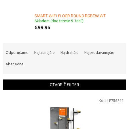
SMART WIFI FLOOR ROUND RGBTW WT
Skladom (dod.termín 5-7dní )
€99,95
R
a
Odporúčame
Najlacnejšie
Najdrahšie
Najpredávanejšie
d
e
Abecedne
n
i
e
OTVORIŤ FILTER
p
r
V
Kód:
LE759244
o
ý
d
p
u
i
k
s
t