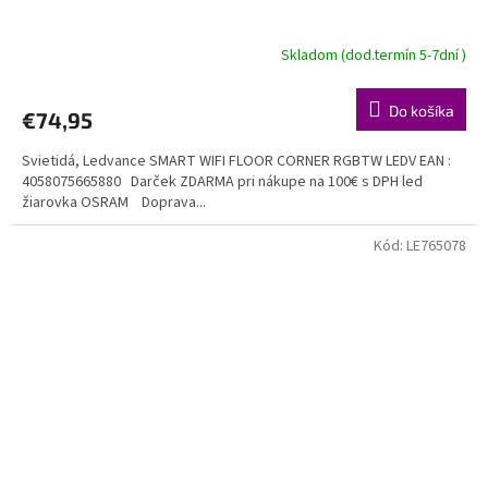
Skladom (dod.termín 5-7dní )
Do košíka
€74,95
Svietidá, Ledvance SMART WIFI FLOOR CORNER RGBTW LEDV EAN :
4058075665880 Darček ZDARMA pri nákupe na 100€ s DPH led
žiarovka OSRAM Doprava...
Kód:
LE765078