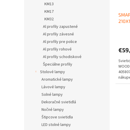
KM13
KM17
SMAR
KM32
210X
Al profily zapustené
Al profily závesné
Al profily pre police
€59
Al profily rohové
Al profily schodiskové
Svieti
Špeciálne profily
WOOD 
40580
Stolové lampy
nákupe
Aromatické lampy
Doprav
Lávové lampy
Solné lampy
Dekoračné svietidlá
Nočné lampy
Štipcove svietidla
LED stolné lampy