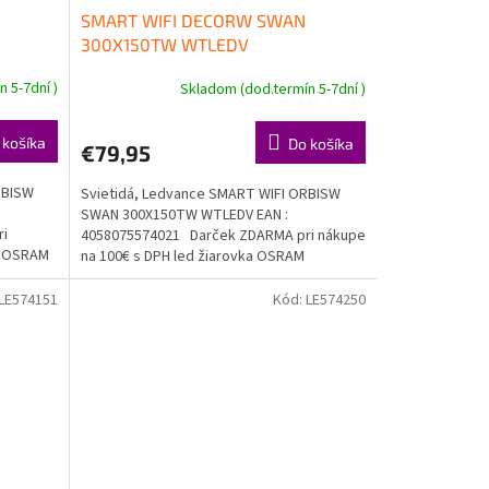
SMART WIFI DECORW SWAN
300X150TW WTLEDV
 5-7dní )
Skladom (dod.termín 5-7dní )
 košíka
Do košíka
€79,95
RBISW
Svietidá, Ledvance SMART WIFI ORBISW
SWAN 300X150TW WTLEDV EAN :
ri
4058075574021 Darček ZDARMA pri nákupe
ka OSRAM
na 100€ s DPH led žiarovka OSRAM
Doprava...
LE574151
Kód:
LE574250