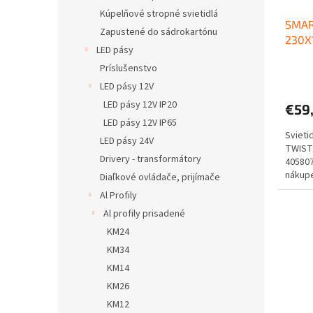
Kúpelňové stropné svietidlá
SMAR
Zapustené do sádrokartónu
230X
LED pásy
Príslušenstvo
LED pásy 12V
LED pásy 12V IP20
€59
LED pásy 12V IP65
Svieti
LED pásy 24V
TWIST
Drivery - transformátory
40580
nákupe
Diaľkové ovládače, prijímače
Doprav
Al Profily
Al profily prisadené
KM24
KM34
KM14
KM26
KM12