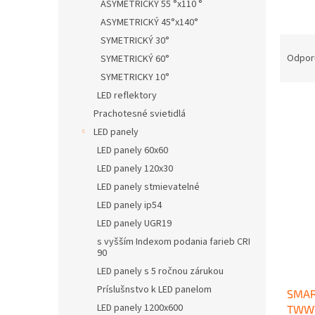
ASYMETRICKÝ 55 °x110 °
ASYMETRICKÝ 45°x140°
R
SYMETRICKÝ 30°
a
Odpor
SYMETRICKÝ 60°
d
SYMETRICKY 10°
e
LED reflektory
n
Prachotesné svietidlá
i
LED panely
e
V
p
LED panely 60x60
ý
r
LED panely 120x30
p
o
i
LED panely stmievatelné
d
s
LED panely ip54
u
p
LED panely UGR19
k
r
t
s vyšším Indexom podania farieb CRI
o
90
o
d
LED panely s 5 ročnou zárukou
v
u
Príslušnstvo k LED panelom
SMAR
k
LED panely 1200x600
TWW
t