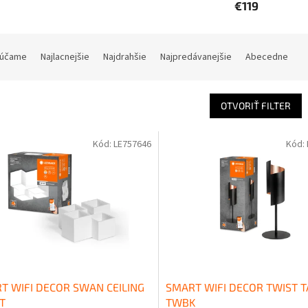
€119
účame
Najlacnejšie
Najdrahšie
Najpredávanejšie
Abecedne
OTVORIŤ FILTER
Kód:
LE757646
Kód:
T WIFI DECOR SWAN CEILING
SMART WIFI DECOR TWIST T
T
TWBK