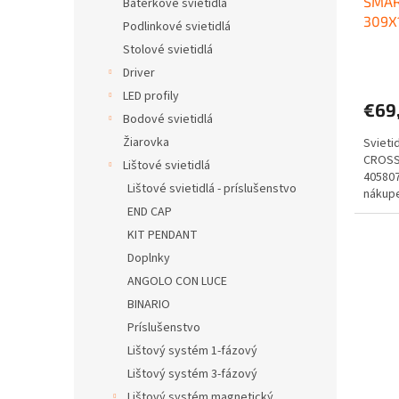
SMAR
Baterkové svietidlá
309X
Podlinkové svietidlá
Stolové svietidlá
Driver
LED profily
€69
Bodové svietidlá
Žiarovka
Svieti
CROSS
Lištové svietidlá
40580
Lištové svietidlá - príslušenstvo
nákupe
Doprav
END CAP
KIT PENDANT
Doplnky
ANGOLO CON LUCE
BINARIO
Príslušenstvo
Lištový systém 1-fázový
Lištový systém 3-fázový
Lištový systém magnetický