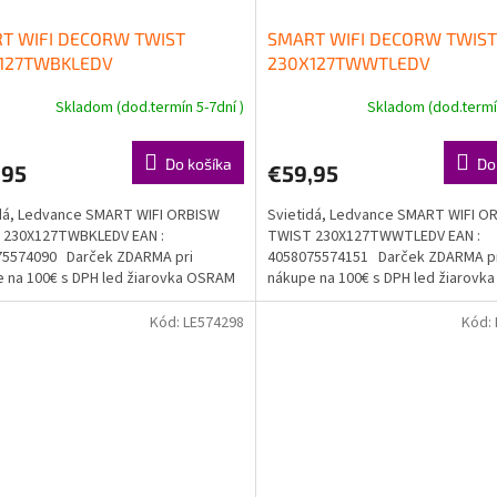
T WIFI DECORW TWIST
SMART WIFI DECORW TWIST
127TWBKLEDV
230X127TWWTLEDV
Skladom (dod.termín 5-7dní )
Skladom (dod.termín
Do košíka
Do
,95
€59,95
dá, Ledvance SMART WIFI ORBISW
Svietidá, Ledvance SMART WIFI O
 230X127TWBKLEDV EAN :
TWIST 230X127TWWTLEDV EAN :
75574090 Darček ZDARMA pri
4058075574151 Darček ZDARMA p
 na 100€ s DPH led žiarovka OSRAM
nákupe na 100€ s DPH led žiarov
a...
Doprava...
Kód:
LE574298
Kód: