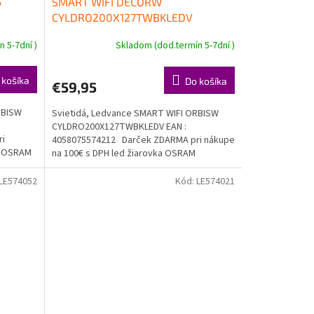
S
SMART WIFI DECORW
CYLDRO200X127TWBKLEDV
 5-7dní )
Skladom (dod.termín 5-7dní )
 košíka
Do košíka
€59,95
RBISW
Svietidá, Ledvance SMART WIFI ORBISW
CYLDRO200X127TWBKLEDV EAN :
ri
4058075574212 Darček ZDARMA pri nákupe
ka OSRAM
na 100€ s DPH led žiarovka OSRAM
Doprava...
LE574052
Kód:
LE574021