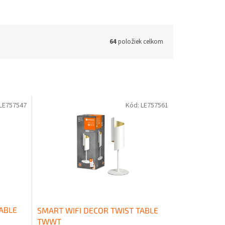
64
položiek celkom
LE757547
Kód:
LE757561
ABLE
SMART WIFI DECOR TWIST TABLE
TWWT