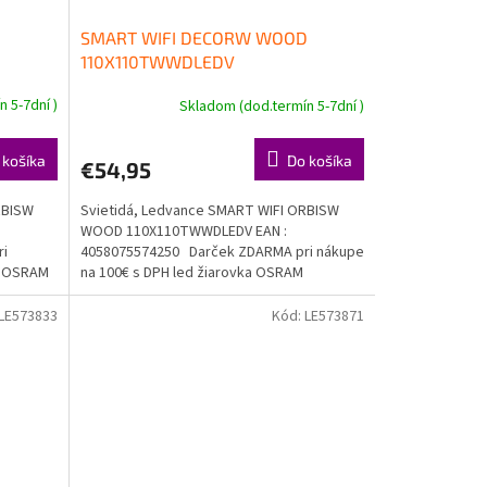
SMART WIFI DECORW WOOD
110X110TWWDLEDV
 5-7dní )
Skladom (dod.termín 5-7dní )
 košíka
Do košíka
€54,95
RBISW
Svietidá, Ledvance SMART WIFI ORBISW
WOOD 110X110TWWDLEDV EAN :
ri
4058075574250 Darček ZDARMA pri nákupe
ka OSRAM
na 100€ s DPH led žiarovka OSRAM
Doprava...
LE573833
Kód:
LE573871