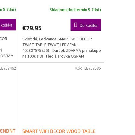
 5-7dní )
Skladom (dod.termín 5-7dní )
 košíka
Do košíka
€79,95
ECOR
Svietidá, Ledvance SMART WIFI DECOR
TWIST TABLE TWWT LEDV EAN :
ri
4058075757561 Darček ZDARMA pri nákupe
ka OSRAM
na 100€ s DPH led žiarovka OSRAM
Doprava...
LE757462
Kód:
LE757585
PENDNT
SMART WIFI DECOR WOOD TABLE