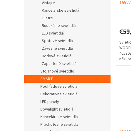
TWW
Vintage
Kancelárske svietidlá
Lustre
Rustikálne svietidlá
€59
LED svietidlá
Spotové svietidlá
Svieti
WOOD 
Závesné svietidlá
40580
Bodové svietidlá
nákupe
Zapustené svietidlá
Doprav
Stojanové svietidlo
SMART
Podhľadové svietidlá
Dekoratívne svietidlá
LED panely
Downlight svietidlá
Kancelárske svietidlá
Prachotesné svietidlá