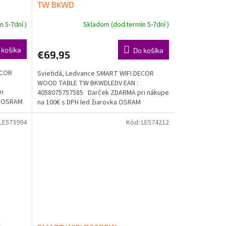
TW BKWD
 5-7dní )
Skladom (dod.termín 5-7dní )
 košíka
Do košíka
€69,95
ECOR
Svietidá, Ledvance SMART WIFI DECOR
:
WOOD TABLE TW BKWDLEDV EAN :
ri
4058075757585 Darček ZDARMA pri nákupe
ka OSRAM
na 100€ s DPH led žiarovka OSRAM
Doprava...
LE573994
Kód:
LE574212