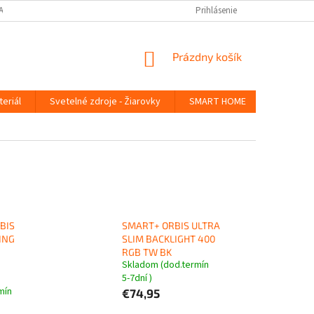
ANY OSOBNÝCH ÚDAJOV
Prihlásenie
NÁKUPNÝ
Prázdny košík
KOŠÍK
teriál
Svetelné zdroje - Žiarovky
SMART HOME
Germicídn
BIS
SMART+ ORBIS ULTRA
ING
SLIM BACKLIGHT 400
RGB TW BK
Skladom (dod.termín
5-7dní )
mín
€74,95