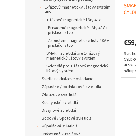
SMAR
1-fázový magnetický lištový systém
48V
CYLD
1-fázové magnetické lišty 48V
Prisadené magnetické lišty 48V +
príslušenstvo
Zapustené magnetické lišty 48V +
€59
príslušenstvo
SMART svietidlá pre 1-fázový
Svieti
magnetický lištový systém
CYLDR
40580
Svietidlá pre 1-fázový magnetický
lištový systém
nákupe
Doprav
Svetla na dialkove ovladanie
Zápustné / podhľadové svietidlá
Obrazové svietidlá
Kuchynské svietidlá
Dizajnové svietidlá
Bodové / Spotové svietidlá
Kúpelňové svietidlá
Nástenné kúpelňové