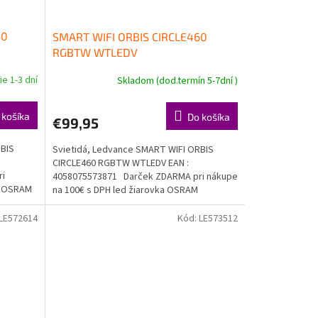
60
SMART WIFI ORBIS CIRCLE460
RGBTW WTLEDV
e 1-3 dní
Skladom (dod.termín 5-7dní )
 košíka
Do košíka
€99,95
RBIS
Svietidá, Ledvance SMART WIFI ORBIS
CIRCLE460 RGBTW WTLEDV EAN :
ri
4058075573871 Darček ZDARMA pri nákupe
ka OSRAM
na 100€ s DPH led žiarovka OSRAM
Doprava...
LE572614
Kód:
LE573512