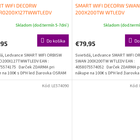
T WIFI DECORW
SMART WIFI DECORW SWAN
RO200X127TWWTLEDV
200X200TW WTLEDV
Skladom (dod.termín 5-7dní )
Skladom (dod.termín
Do košíka
Do
,95
€79,95
dá, Ledvance SMART WIFI ORBISW
Svietidá, Ledvance SMART WIFI O
O200X127TWWTLEDV EAN :
SWAN 200X200TW WTLEDV EAN :
75574175 Darček ZDARMA pri
4058075574052 Darček ZDARMA p
 na 100€ s DPH led žiarovka OSRAM
nákupe na 100€ s DPH led žiarov
a...
Doprava...
Kód:
LE574090
Kód: