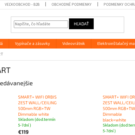
VEĽKOOBCHOD - B2B
OBCHODNÉ PODMIENKY
PODMIENKY OCHR
HĽADAŤ
lá
Vypínače a zásuvky
Videovrátnik
Elektroinštalačný ma
RT
ART
edávanejšie
SMART+ WIFI ORBIS
SMART+ WIFI OR
ZEST WALL/CEILING
ZEST WALL/CEIL
500mm RGB+TW
500mm RGB+TW
Dimmable white
Dimmable
Skladom (dod.termín
black+white
5-7dní )
Skladom (dod.ter
5-7dní )
€119