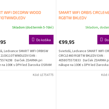
T WIFI DECORW WOOD
SMART WIFI ORBIS CIRCLE4
110TWWDLEDV
RGBTW BKLEDV
Skladom (dod.termín 5-7dní )
Skladom, dodani
Do košíka
Do
,95
€99,95
dá, Ledvance SMART WIFI ORBISW
Svietidá, Ledvance SMART WIFI O
210X110TWWDLEDV EAN :
CIRCLE460 RGBTW BKLEDV EAN :
75574298 Darček ZDARMA pri
4058075573833 Darček ZDARMA p
 na 100€ s DPH led žiarovka OSRAM
nákupe na 100€ s DPH led žiarov
a...
Doprava...
Kód:
LE754775
Kód: