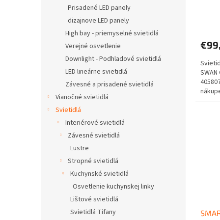
o
Prisadené LED panely
v
dizajnove LED panely
High bay - priemyselné svietidlá
€99
Verejné osvetlenie
Downlight - Podhladové svietidlá
Svieti
LED lineárne svietidlá
SWAN 
40580
Závesné a prisadené svietidlá
nákupe
Vianočné svietidlá
Doprav
Svietidlá
Interiérové svietidlá
Závesné svietidlá
Lustre
Stropné svietidlá
Kuchynské svietidlá
Osvetlenie kuchynskej linky
Lištové svietidlá
Svietidlá Tifany
SMAR