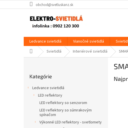
Prejsť
obchod@svetluskanz.sk
na
obsah
Ledvance svietidlá
Vianočné svietidlá
Svietid
Domov
Svietidlá
Interiérové svietidlá
SMA
B
SM
o
Preskočiť
č
Kategórie
kategórie
Najpr
n
ý
Ledvance svietidlá
p
LED reflektory
a
LED reflektory so senzorom
n
e
LED reflektory so súmrakovým
spínačom
l
Výkonné LED reflektory - svetlomety