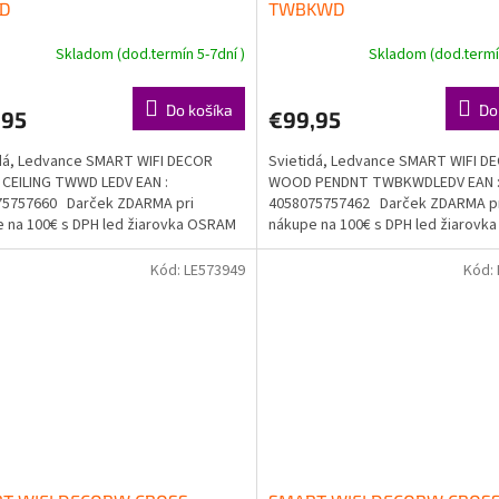
D
TWBKWD
Skladom (dod.termín 5-7dní )
Skladom (dod.termín
Do košíka
Do
,95
€99,95
dá, Ledvance SMART WIFI DECOR
Svietidá, Ledvance SMART WIFI D
CEILING TWWD LEDV EAN :
WOOD PENDNT TWBKWDLEDV EAN 
75757660 Darček ZDARMA pri
4058075757462 Darček ZDARMA p
 na 100€ s DPH led žiarovka OSRAM
nákupe na 100€ s DPH led žiarov
a...
Doprava...
Kód:
LE573949
Kód: