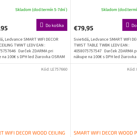
Skladom (dod.termín 5-7dní )
Skladom (dod.termín
Do košíka
Do
,95
€79,95
dá, Ledvance SMART WIFI DECOR
Svietidá, Ledvance SMART WIFI D
CEILING TWWT LEDV EAN :
TWIST TABLE TWBK LEDV EAN :
75757646 Darček ZDARMA pri
4058075757547 Darček ZDARMA p
 na 100€ s DPH led žiarovka OSRAM
nákupe na 100€ s DPH led žiarov
a...
Doprava...
Kód:
LE757660
Kód:
T WIFI DECOR WOOD CEILING
SMART WIFI DECOR WOOD 