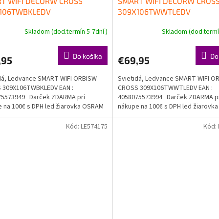
T WIFI DECORW CROSS
SMART WIFI DECORW CROS
106TWBKLEDV
309X106TWWTLEDV
Skladom (dod.termín 5-7dní )
Skladom (dod.termín
Do košíka
Do
,95
€69,95
dá, Ledvance SMART WIFI ORBISW
Svietidá, Ledvance SMART WIFI O
 309X106TWBKLEDV EAN :
CROSS 309X106TWWTLEDV EAN :
75573949 Darček ZDARMA pri
4058075573994 Darček ZDARMA p
 na 100€ s DPH led žiarovka OSRAM
nákupe na 100€ s DPH led žiarov
a...
Doprava...
Kód:
LE574175
Kód: