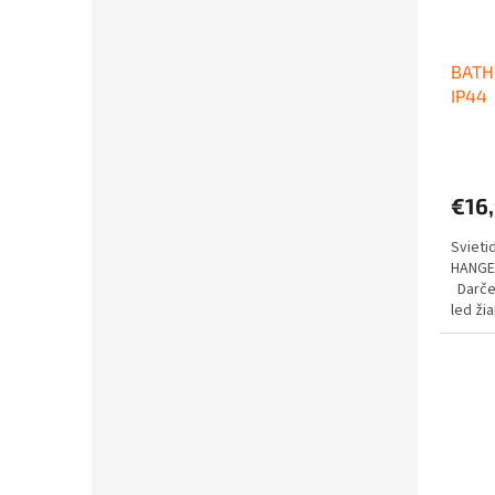
BATH
IP4
€16
Sviet
HANGER
Darček
led ži