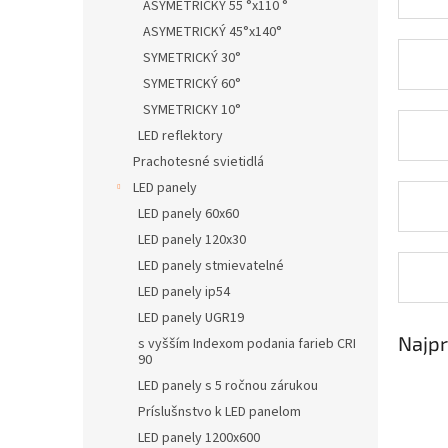
ASYMETRICKÝ 55 °x110 °
ASYMETRICKÝ 45°x140°
SYMETRICKÝ 30°
SYMETRICKÝ 60°
SYMETRICKY 10°
LED reflektory
Prachotesné svietidlá
LED panely
LED panely 60x60
LED panely 120x30
LED panely stmievatelné
LED panely ip54
LED panely UGR19
Najpr
s vyšším Indexom podania farieb CRI
90
LED panely s 5 ročnou zárukou
Príslušnstvo k LED panelom
LED panely 1200x600