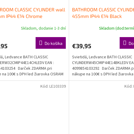
ROOM CLASSIC CYLINDER wall
BATHROOM CLASSIC CYLINDE
m IP44 E14 Chrome
455mm IP44 E14 Black
Skladom, dodanie 1-3 dní
Skladom (dod.termín
Do košíka
Do
,95
€39,95
dá, Ledvance BATH CLASSIC
Svietidá, Ledvance BATH CLASSIC
DERW32CMIP44E14CHLEDV EAN :
CYLINDERW45CMIP44E14BKLEDV EAN
54103254 Darček ZDARMA pri
4099854103292 Darček ZDARMA p
 na 100€ s DPH led žiarovka OSRAM
nákupe na 100€ s DPH led žiarov
a...
Doprava...
Kód:
LE103339
Kód: