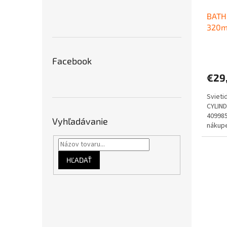
BATH
320m
Facebook
€29
Svieti
CYLIN
40998
Vyhľadávanie
nákupe
Doprav
HĽADAŤ