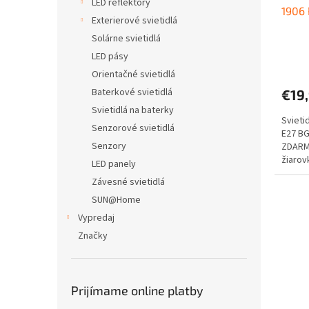
LED reflektory
1906
Exterierové svietidlá
Solárne svietidlá
LED pásy
Orientačné svietidlá
Baterkové svietidlá
€19
Svietidlá na baterky
Svieti
Senzorové svietidlá
E27 BG
Senzory
ZDARMA
žiaro
LED panely
Závesné svietidlá
SUN@Home
Vypredaj
Značky
Prijímame online platby