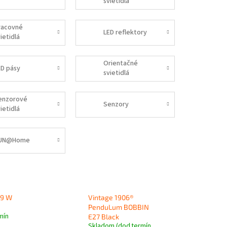
svietidlá
racovné
LED reflektory
ietidlá
Orientačné
ED pásy
svietidlá
enzorové
Senzory
ietidlá
UN@Home
19 W
Vintage 1906®
PenduLum BOBBIN
mín
E27 Black
Skladom (dod.termín