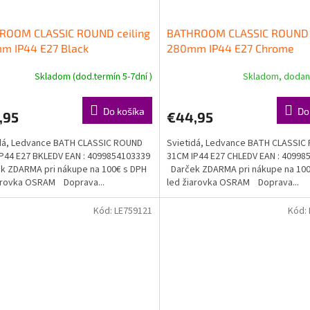
ROOM CLASSIC ROUND ceiling
BATHROOM CLASSIC ROUND c
m IP44 E27 Black
280mm IP44 E27 Chrome
Skladom (dod.termín 5-7dní )
Skladom, dodani
Do košíka
Do
,95
€44,95
dá, Ledvance BATH CLASSIC ROUND
Svietidá, Ledvance BATH CLASSIC
P44 E27 BKLEDV EAN : 4099854103339
31CM IP44 E27 CHLEDV EAN : 40998
 ZDARMA pri nákupe na 100€ s DPH
Darček ZDARMA pri nákupe na 100
arovka OSRAM Doprava...
led žiarovka OSRAM Doprava...
Kód:
LE759121
Kód: