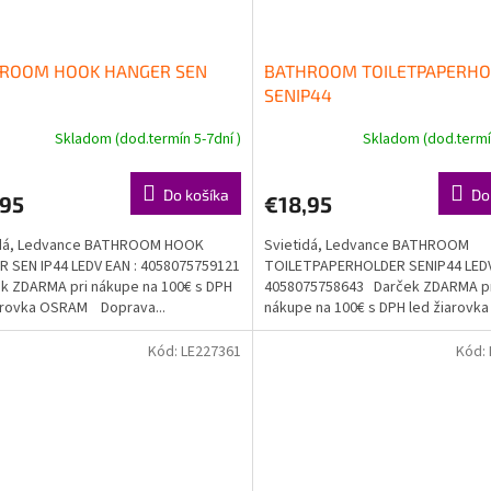
ROOM HOOK HANGER SEN
BATHROOM TOILETPAPERH
4
SENIP44
Skladom (dod.termín 5-7dní )
Skladom (dod.termín
Do košíka
Do
,95
€18,95
idá, Ledvance BATHROOM HOOK
Svietidá, Ledvance BATHROOM
 SEN IP44 LEDV EAN : 4058075759121
TOILETPAPERHOLDER SENIP44 LEDV
 ZDARMA pri nákupe na 100€ s DPH
4058075758643 Darček ZDARMA p
arovka OSRAM Doprava...
nákupe na 100€ s DPH led žiarov
Doprava...
Kód:
LE227361
Kód: