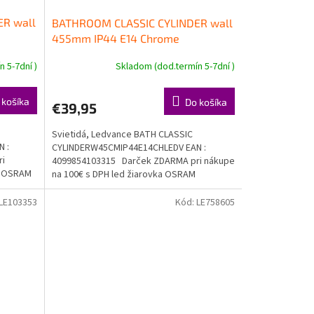
R wall
BATHROOM CLASSIC CYLINDER wall
455mm IP44 E14 Chrome
 5-7dní )
Skladom (dod.termín 5-7dní )
 košíka
Do košíka
€39,95
Svietidá, Ledvance BATH CLASSIC
 :
CYLINDERW45CMIP44E14CHLEDV EAN :
ri
4099854103315 Darček ZDARMA pri nákupe
ka OSRAM
na 100€ s DPH led žiarovka OSRAM
Doprava...
LE103353
Kód:
LE758605