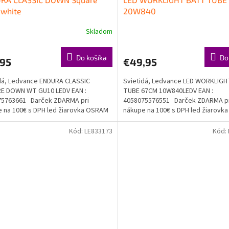
 white
20W840
Skladom
Do košíka
Do
,95
€49,95
dá, Ledvance ENDURA CLASSIC
Svietidá, Ledvance LED WORKLIG
E DOWN WT GU10 LEDV EAN :
TUBE 67CM 10W840LEDV EAN :
75763661 Darček ZDARMA pri
4058075576551 Darček ZDARMA p
 na 100€ s DPH led žiarovka OSRAM
nákupe na 100€ s DPH led žiarov
a...
Doprava...
Kód:
LE833173
Kód: