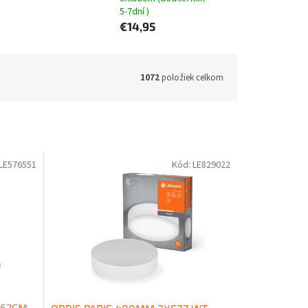
5-7dní )
€14,95
1072
položiek celkom
LE576551
Kód:
LE829022
 67CM