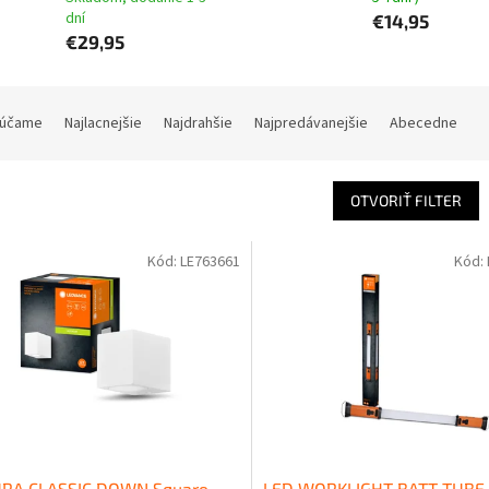
dní
€14,95
€29,95
účame
Najlacnejšie
Najdrahšie
Najpredávanejšie
Abecedne
OTVORIŤ FILTER
Kód:
LE763661
Kód:
RA CLASSIC DOWN Square
LED WORKLIGHT BATT TUBE