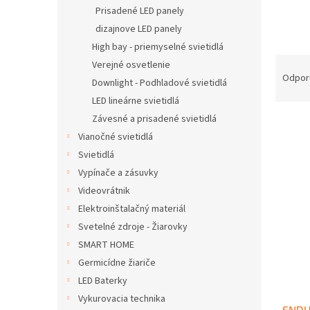
Prisadené LED panely
dizajnove LED panely
High bay - priemyselné svietidlá
R
Verejné osvetlenie
a
Odpor
Downlight - Podhladové svietidlá
d
LED lineárne svietidlá
e
Závesné a prisadené svietidlá
n
i
Vianočné svietidlá
e
Svietidlá
V
p
Vypínače a zásuvky
ý
r
p
Videovrátnik
o
i
Elektroinštalačný materiál
d
s
Svetelné zdroje - Žiarovky
u
p
k
SMART HOME
r
t
Germicídne žiariče
o
o
d
LED Baterky
v
u
Vykurovacia technika
ENDU