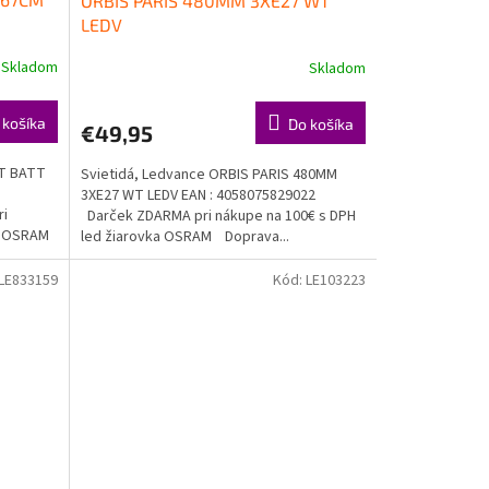
ORBIS PARIS 480MM 3XE27 WT
LEDV
Skladom
Skladom
 košíka
Do košíka
€49,95
HT BATT
Svietidá, Ledvance ORBIS PARIS 480MM
3XE27 WT LEDV EAN : 4058075829022
ri
Darček ZDARMA pri nákupe na 100€ s DPH
ka OSRAM
led žiarovka OSRAM Doprava...
LE833159
Kód:
LE103223