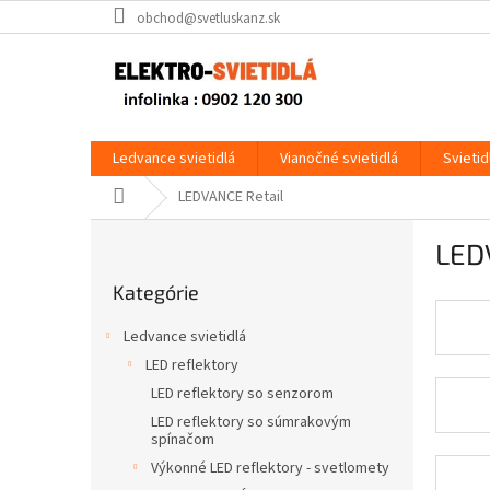
Prejsť
obchod@svetluskanz.sk
na
obsah
Ledvance svietidlá
Vianočné svietidlá
Svietid
Domov
LEDVANCE Retail
B
LED
o
Preskočiť
č
Kategórie
kategórie
n
ý
Ledvance svietidlá
p
LED reflektory
a
LED reflektory so senzorom
n
e
LED reflektory so súmrakovým
spínačom
l
Výkonné LED reflektory - svetlomety