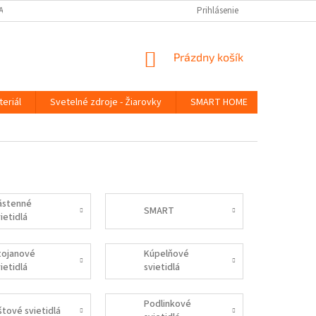
ANY OSOBNÝCH ÚDAJOV
Prihlásenie
NÁKUPNÝ
Prázdny košík
KOŠÍK
teriál
Svetelné zdroje - Žiarovky
SMART HOME
Germicídn
ástenné
SMART
ietidlá
tojanové
Kúpelňové
ietidlá
svietidlá
Podlinkové
štové svietidlá