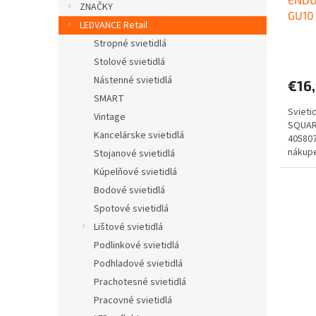
k
ZNAČKY
GU10
t
LEDVANCE Retail
o
Stropné svietidlá
v
Stolové svietidlá
Nástenné svietidlá
€16
SMART
Svieti
Vintage
SQUAR
Kancelárske svietidlá
40580
nákupe
Stojanové svietidlá
Doprav
Kúpelňové svietidlá
Bodové svietidlá
Spotové svietidlá
Lištové svietidlá
Podlinkové svietidlá
Podhladové svietidlá
Prachotesné svietidlá
Pracovné svietidlá