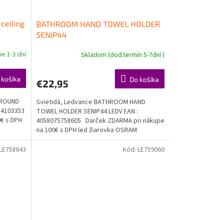
eiling
BATHROOM HAND TOWEL HOLDER
SENIP44
e 1-3 dní
Skladom (dod.termín 5-7dní )
 košíka
Do košíka
€22,95
 ROUND
Svietidá, Ledvance BATHROOM HAND
54103353
TOWEL HOLDER SENIP44 LEDV EAN :
€ s DPH
4058075758605 Darček ZDARMA pri nákupe
na 100€ s DPH led žiarovka OSRAM
Doprava...
LE758643
Kód:
LE759060