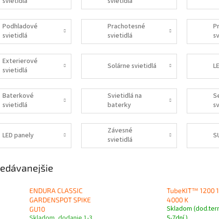
svietidlá
svietidlá
Podhladové
Prachotesné
P
svietidlá
svietidlá
sv
Exterierové
Solárne svietidlá
L
svietidlá
Baterkové
Svietidlá na
S
svietidlá
baterky
sv
Závesné
LED panely
S
svietidlá
edávanejšie
ENDURA CLASSIC
TubeKIT™ 1200 
GARDENSPOT SPIKE
4000 K
Skladom (dod.ter
GU10
Skladom, dodanie 1-3
5-7dní )