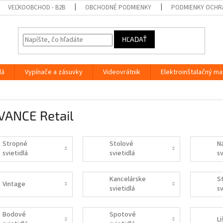
VEĽKOOBCHOD - B2B
OBCHODNÉ PODMIENKY
PODMIENKY OCHR
HĽADAŤ
lá
Vypínače a zásuvky
Videovrátnik
Elektroinštalačný ma
VANCE Retail
Stropné
Stolové
N
svietidlá
svietidlá
sv
Kancelárske
S
Vintage
svietidlá
sv
Bodové
Spotové
Li