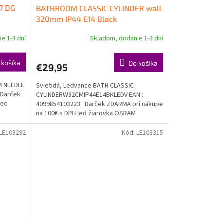
7 DG
BATHROOM CLASSIC CYLINDER wall
320mm IP44 E14 Black
e 1-3 dní
Skladom, dodanie 1-3 dní
 košíka
Do košíka
€29,95
M NEEDLE
Svietidá, Ledvance BATH CLASSIC
 Darček
CYLINDERW32CMIP44E14BKLEDV EAN :
led
4099854103223 Darček ZDARMA pri nákupe
na 100€ s DPH led žiarovka OSRAM
Doprava...
LE103292
Kód:
LE103315