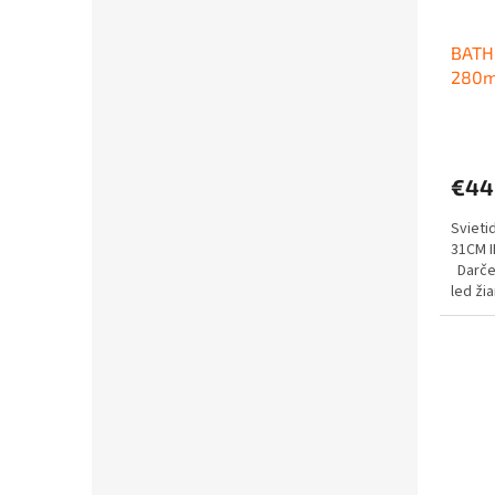
BATH
280m
€44
Svieti
31CM I
Darček
led ži