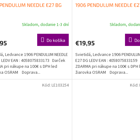
 PENDULUM NEEDLE E27 BG
1906 PENDULUM NEEDLE E2
Skladom, dodanie 1-3 dní
Skladom, dodani
Do košíka
Do
,95
€19,95
dá, Ledvance 1906 PENDULUM NEEDLE
Svietidá, Ledvance 1906 PENDULU
 LEDV EAN : 4058075833173 Darček
E27 DG LEDV EAN : 4058075833159
 pri nákupe na 100€ s DPH led
ZDARMA pri nákupe na 100€ s DPH 
vka OSRAM Doprava...
žiarovka OSRAM Doprava...
Kód:
LE103254
Kód: