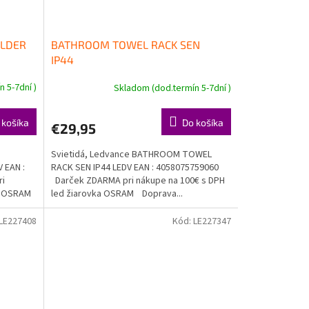
OLDER
BATHROOM TOWEL RACK SEN
IP44
 5-7dní )
Skladom (dod.termín 5-7dní )
 košíka
Do košíka
€29,95
Svietidá, Ledvance BATHROOM TOWEL
 EAN :
RACK SEN IP44 LEDV EAN : 4058075759060
ri
Darček ZDARMA pri nákupe na 100€ s DPH
ka OSRAM
led žiarovka OSRAM Doprava...
LE227408
Kód:
LE227347