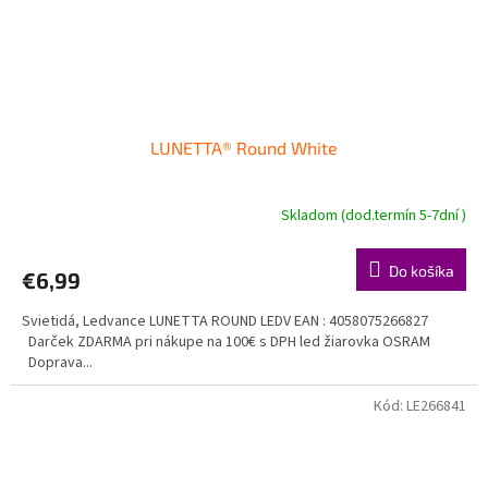
LUNETTA® Round White
Skladom (dod.termín 5-7dní )
Do košíka
€6,99
Svietidá, Ledvance LUNETTA ROUND LEDV EAN : 4058075266827
Darček ZDARMA pri nákupe na 100€ s DPH led žiarovka OSRAM
Doprava...
Kód:
LE266841