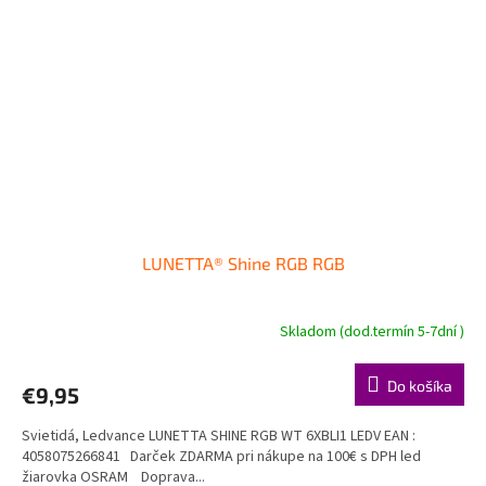
LUNETTA® Shine RGB RGB
Skladom (dod.termín 5-7dní )
Do košíka
€9,95
Svietidá, Ledvance LUNETTA SHINE RGB WT 6XBLI1 LEDV EAN :
4058075266841 Darček ZDARMA pri nákupe na 100€ s DPH led
žiarovka OSRAM Doprava...