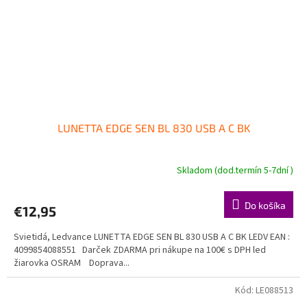
LUNETTA EDGE SEN BL 830 USB A C BK
Skladom (dod.termín 5-7dní )
Do košíka
€12,95
Svietidá, Ledvance LUNETTA EDGE SEN BL 830 USB A C BK LEDV EAN :
4099854088551 Darček ZDARMA pri nákupe na 100€ s DPH led
žiarovka OSRAM Doprava...
Kód:
LE088513