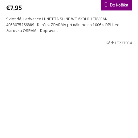
Do košíka
€7,95
Svietidá, Ledvance LUNETTA SHINE WT 6XBLI1 LEDV EAN :
4058075266889 Darček ZDARMA pri nákupe na 100€ s DPH led
žiarovka OSRAM Doprava...
Kód:
LE227934