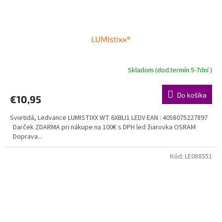
LUMIstixx®
Skladom (dod.termín 5-7dní )
Do košíka
€10,95
Svietidá, Ledvance LUMISTIXX WT 6XBLI1 LEDV EAN : 4058075227897
Darček ZDARMA pri nákupe na 100€ s DPH led žiarovka OSRAM
Doprava...
Kód:
LE088551