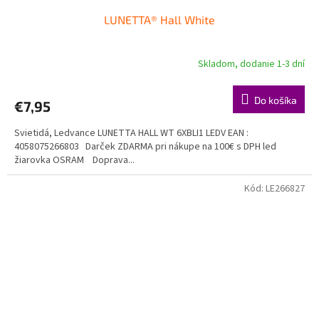
LUNETTA® Hall White
Skladom, dodanie 1-3 dní
Do košíka
€7,95
Svietidá, Ledvance LUNETTA HALL WT 6XBLI1 LEDV EAN :
4058075266803 Darček ZDARMA pri nákupe na 100€ s DPH led
žiarovka OSRAM Doprava...
Kód:
LE266827