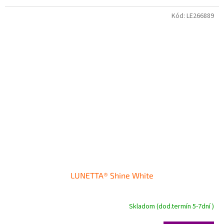
Kód:
LE266889
LUNETTA® Shine White
Skladom (dod.termín 5-7dní )