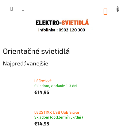
Prejsť
na
NÁKUP
obsah
KOŠÍK
Orientačné svietidlá
Najpredávanejšie
LEDstixx®
Skladom, dodanie 1-3 dní
€14,95
LEDSTIXX USB USB Silver
Skladom (dod.termín 5-7dní )
€14,95