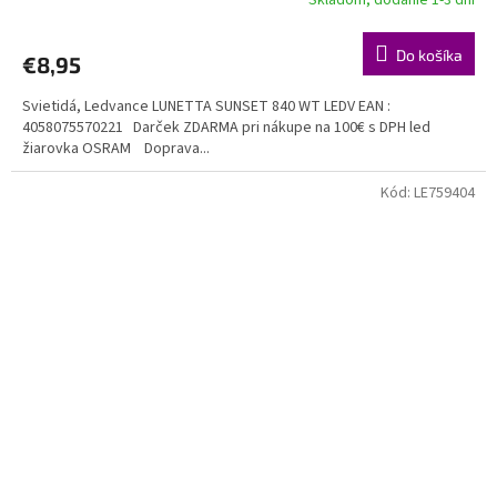
Do košíka
€8,95
Svietidá, Ledvance LUNETTA SUNSET 840 WT LEDV EAN :
4058075570221 Darček ZDARMA pri nákupe na 100€ s DPH led
žiarovka OSRAM Doprava...
Kód:
LE759404