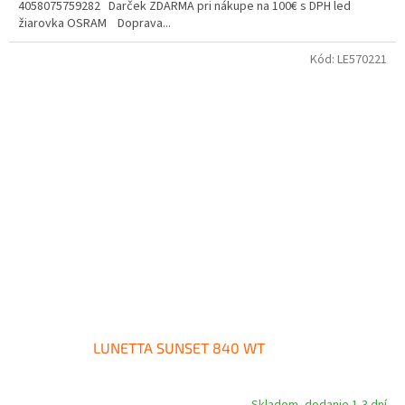
4058075759282 Darček ZDARMA pri nákupe na 100€ s DPH led
žiarovka OSRAM Doprava...
Kód:
LE570221
LUNETTA SUNSET 840 WT
Skladom, dodanie 1-3 dní