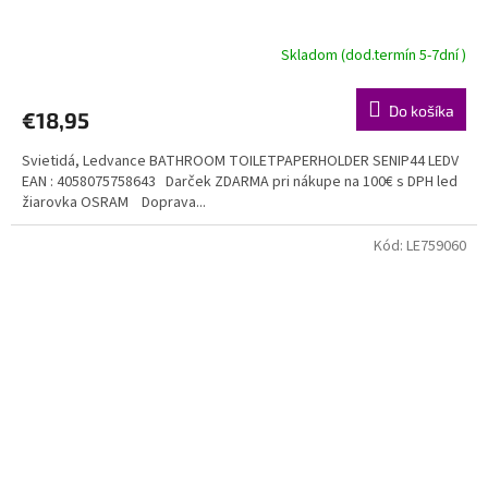
Skladom (dod.termín 5-7dní )
Do košíka
€18,95
Svietidá, Ledvance BATHROOM TOILETPAPERHOLDER SENIP44 LEDV
EAN : 4058075758643 Darček ZDARMA pri nákupe na 100€ s DPH led
žiarovka OSRAM Doprava...
Kód:
LE759060