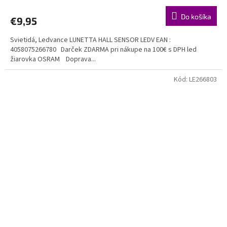
Do košíka
€9,95
Svietidá, Ledvance LUNETTA HALL SENSOR LEDV EAN :
4058075266780 Darček ZDARMA pri nákupe na 100€ s DPH led
žiarovka OSRAM Doprava...
Kód:
LE266803