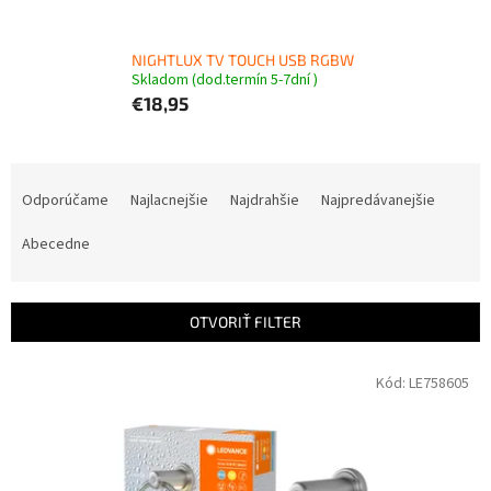
NIGHTLUX TV TOUCH USB RGBW
Skladom (dod.termín 5-7dní )
€18,95
R
a
Odporúčame
Najlacnejšie
Najdrahšie
Najpredávanejšie
d
e
Abecedne
n
i
e
OTVORIŤ FILTER
p
r
V
Kód:
LE758605
o
ý
d
p
u
i
k
s
t