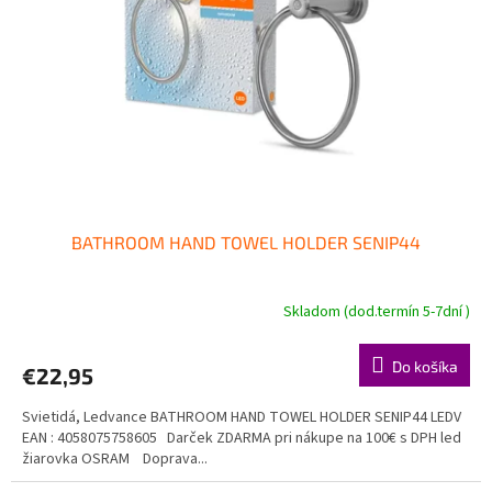
p
o
r
v
o
d
u
k
t
o
v
BATHROOM HAND TOWEL HOLDER SENIP44
Skladom (dod.termín 5-7dní )
Do košíka
€22,95
Svietidá, Ledvance BATHROOM HAND TOWEL HOLDER SENIP44 LEDV
EAN : 4058075758605 Darček ZDARMA pri nákupe na 100€ s DPH led
žiarovka OSRAM Doprava...