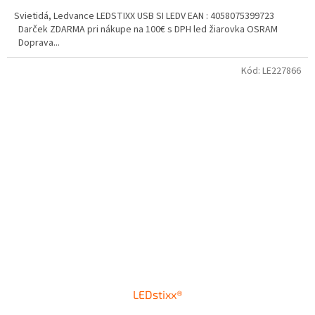
Svietidá, Ledvance LEDSTIXX USB SI LEDV EAN : 4058075399723
Darček ZDARMA pri nákupe na 100€ s DPH led žiarovka OSRAM
Doprava...
Kód:
LE227866
LEDstixx®