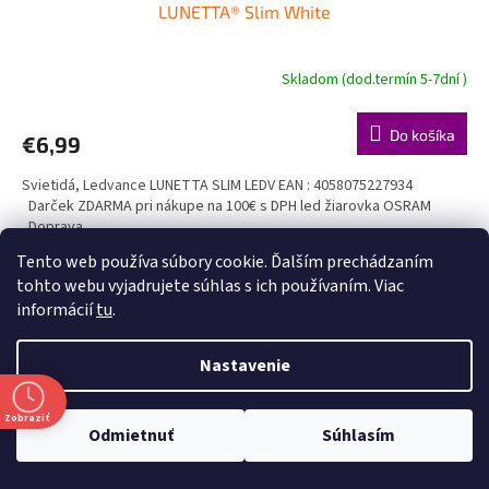
LUNETTA® Slim White
Skladom (dod.termín 5-7dní )
Do košíka
€6,99
Svietidá, Ledvance LUNETTA SLIM LEDV EAN : 4058075227934
Darček ZDARMA pri nákupe na 100€ s DPH led žiarovka OSRAM
Doprava...
Tento web používa súbory cookie. Ďalším prechádzaním
Kód:
LE266902
tohto webu vyjadrujete súhlas s ich používaním. Viac
informácií
tu
.
Nastavenie
Zobraziť
📦 Doprava ZDARMA pri objednávke nad 40 € 🛠️ Vypínače a zásuvky
Odmietnuť
Súhlasím
Legrand skladom – rýchle dodanie