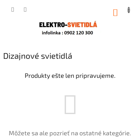
Prejsť
na
NÁKUP
obsah
KOŠÍK
Dizajnové svietidlá
Produkty ešte len pripravujeme.
Môžete sa ale pozrieť na ostatné kategórie.