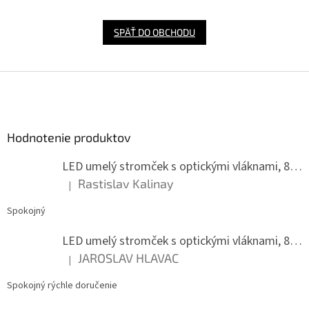
SPÄŤ DO OBCHODU
Z
á
p
ä
Hodnotenie produktov
t
i
LED umelý stromček s optickými vláknami, 80 cm
e
Rastislav Kalinay
|
Hodnotenie produktu je 5 z 5 hviezdičiek.
Spokojný
LED umelý stromček s optickými vláknami, 80 cm
JAROSLAV HLAVAC
|
Hodnotenie produktu je 5 z 5 hviezdičiek.
Spokojný rýchle doručenie