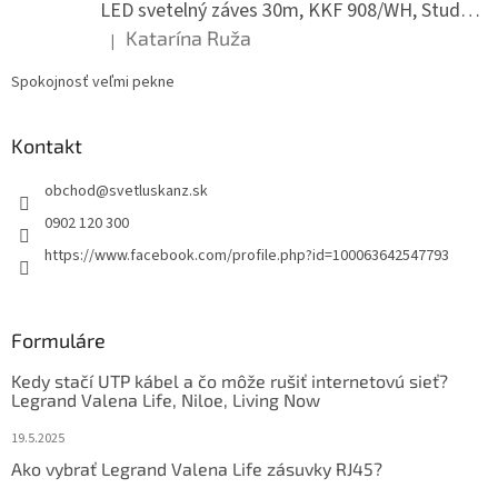
LED svetelný záves 30m, KKF 908/WH, Studená biela
Katarína Ruža
|
Hodnotenie produktu je 5 z 5 hviezdičiek.
Spokojnosť veľmi pekne
Kontakt
obchod
@
svetluskanz.sk
0902 120 300
https://www.facebook.com/profile.php?id=100063642547793
Formuláre
Kedy stačí UTP kábel a čo môže rušiť internetovú sieť?
Legrand Valena Life, Niloe, Living Now
19.5.2025
Ako vybrať Legrand Valena Life zásuvky RJ45?