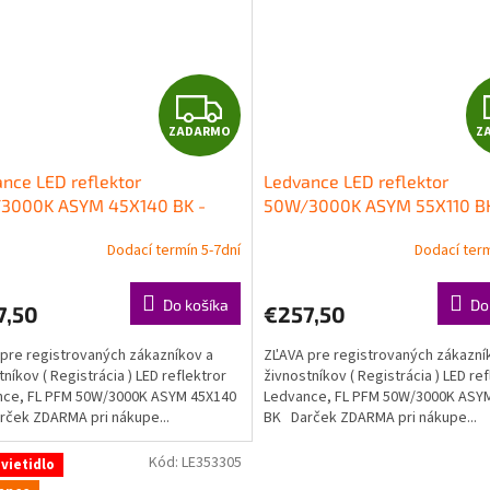
Z
ZADARMO
Z
A
nce LED reflektor
Ledvance LED reflektor
D
3000K ASYM 45X140 BK -
50W/3000K ASYM 55X110 BK
lomet
svetlomet
A
Dodací termín 5-7dní
Dodací term
R
Do košíka
Do
7,50
€257,50
M
pre registrovaných zákazníkov a
ZĽAVA pre registrovaných zákazní
O
tníkov ( Registrácia ) LED reflektror
živnostníkov ( Registrácia ) LED ref
nce, FL PFM 50W/3000K ASYM 45X140
Ledvance, FL PFM 50W/3000K ASY
ček ZDARMA pri nákupe...
BK Darček ZDARMA pri nákupe...
Kód:
LE353305
vietidlo