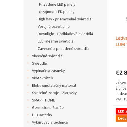
s
u
Prisadené LED panely
p
k
dizajnove LED panely
r
t
High bay - priemyselné svietidlá
o
o
d
Verejné osvetlenie
v
u
Downlight - Podhladové svietidlá
Ledva
k
LED lineárne svietidlá
LUM 
t
Závesné a prisadené svietidlá
o
Vianočné svietidlá
v
Svietidlá
Vypínače a zásuvky
€2 
Videovrátnik
ZĽAVA 
Elektroinštalačný materiál
živnos
Svetelné zdroje - Žiarovky
Ledvan
VAL Do
SMART HOME
Germicídne žiariče
LED s
LED Baterky
Ledv
Vykurovacia technika