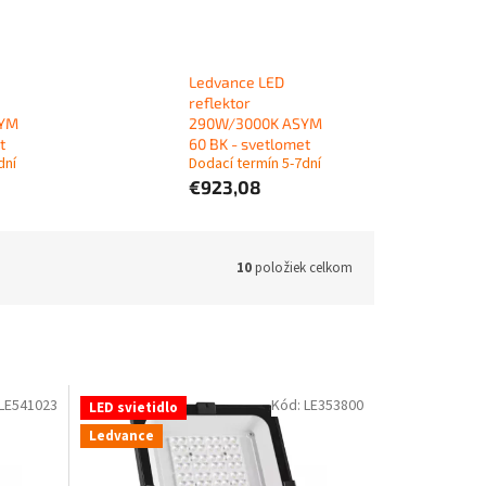
Ledvance LED
reflektor
SYM
290W/3000K ASYM
t
60 BK - svetlomet
dní
Dodací termín 5-7dní
€923,08
10
položiek celkom
LE541023
Kód:
LE353800
LED svietidlo
Ledvance