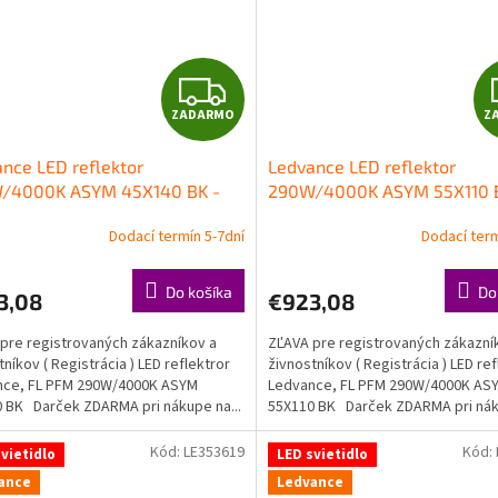
Z
ZADARMO
Z
A
nce LED reflektor
Ledvance LED reflektor
D
/4000K ASYM 45X140 BK -
290W/4000K ASYM 55X110 
lomet
svetlomet
A
Dodací termín 5-7dní
Dodací term
R
Do košíka
Do
3,08
€923,08
M
pre registrovaných zákazníkov a
ZĽAVA pre registrovaných zákazní
O
tníkov ( Registrácia ) LED reflektror
živnostníkov ( Registrácia ) LED ref
nce, FL PFM 290W/4000K ASYM
Ledvance, FL PFM 290W/4000K AS
 BK Darček ZDARMA pri nákupe na...
55X110 BK Darček ZDARMA pri náku
Kód:
LE353619
Kód:
vietidlo
LED svietidlo
ance
Ledvance