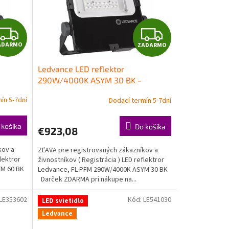
Z
Z
ADARMO
ZADARMO
A
A
Ledvance LED reflektor
D
D
290W/4000K ASYM 30 BK -
svetlomet
A
A
ín 5-7dní
Dodací termín 5-7dní
R
R
 košíka
Do košíka
€923,08
M
M
kov a
ZĽAVA pre registrovaných zákazníkov a
O
O
lektror
živnostníkov ( Registrácia ) LED reflektror
YM 60 BK
Ledvance, FL PFM 290W/4000K ASYM 30 BK
Darček ZDARMA pri nákupe na...
LE353602
Kód:
LE541030
LED svietidlo
Ledvance