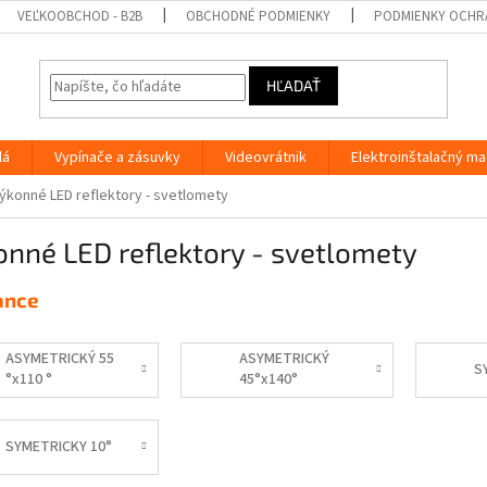
VEĽKOOBCHOD - B2B
OBCHODNÉ PODMIENKY
PODMIENKY OCHR
HĽADAŤ
lá
Vypínače a zásuvky
Videovrátnik
Elektroinštalačný ma
ýkonné LED reflektory - svetlomety
nné LED reflektory - svetlomety
ance
ASYMETRICKÝ 55
ASYMETRICKÝ
S
°x110 °
45°x140°
SYMETRICKY 10°