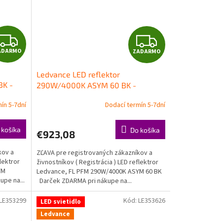
Z
Z
ADARMO
ZADARMO
A
A
Ledvance LED reflektor
D
D
BK -
290W/4000K ASYM 60 BK -
svetlomet
A
A
ín 5-7dní
Dodací termín 5-7dní
R
R
 košíka
Do košíka
€923,08
M
M
kov a
ZĽAVA pre registrovaných zákazníkov a
O
O
lektror
živnostníkov ( Registrácia ) LED reflektror
YM
Ledvance, FL PFM 290W/4000K ASYM 60 BK
pe na...
Darček ZDARMA pri nákupe na...
LE353299
Kód:
LE353626
LED svietidlo
Ledvance