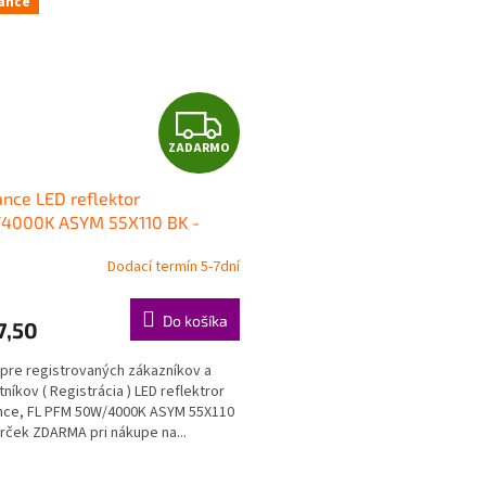
ance
Z
ZADARMO
A
nce LED reflektor
D
4000K ASYM 55X110 BK -
lomet
A
Dodací termín 5-7dní
R
Do košíka
7,50
M
pre registrovaných zákazníkov a
O
tníkov ( Registrácia ) LED reflektror
nce, FL PFM 50W/4000K ASYM 55X110
ček ZDARMA pri nákupe na...
O