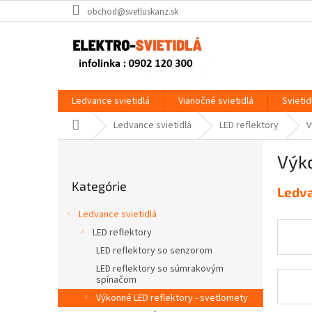
Prejsť
obchod@svetluskanz.sk
na
obsah
Ledvance svietidlá
Vianočné svietidlá
Svietid
Domov
Ledvance svietidlá
LED reflektory
V
B
Výko
o
Preskočiť
č
Kategórie
kategórie
Ledv
n
ý
Ledvance svietidlá
p
LED reflektory
a
LED reflektory so senzorom
n
e
LED reflektory so súmrakovým
spínačom
l
Výkonné LED reflektory - svetlomety