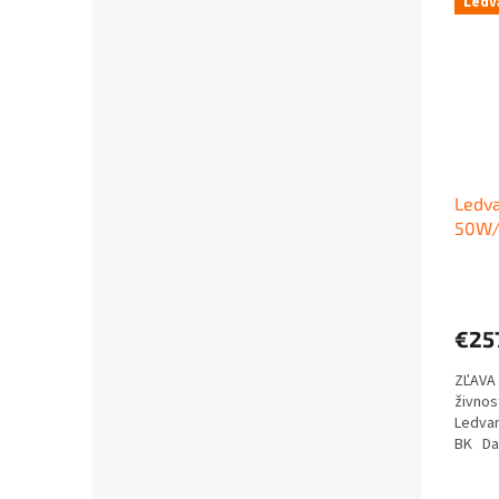
Ledv
Ledva
50W/
svet
€25
ZĽAVA 
živnos
Ledva
BK Dar