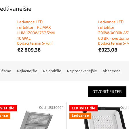
edávanejšie
Ledvance LED
Ledvance LED
reflektor - FL MAX
reflektor
LUM 1200W 757 SYM
290W/4000K A
10 WAL
60 BK - svetlome
Dodací termín 5-7dní
Dodací termín 5-7
€2 809,36
€923,08
účame
Najlacnejšie
Najdrahšie
Najpredávanejšie
Abecedne
OTVORIŤ FILTER
Kód:
LE580664
Kód:
vietidlo
LED svietidlo
ance
Ledvance