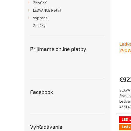
ZNAČKY
LEDVANCE Retail
Vypredaj
Značky
Ledva
Prijímame online platby
290W
svet
€92
ZĽAVA 
Facebook
živnos
Ledva
45X140
LED s
Vyhľadávanie
Ledv