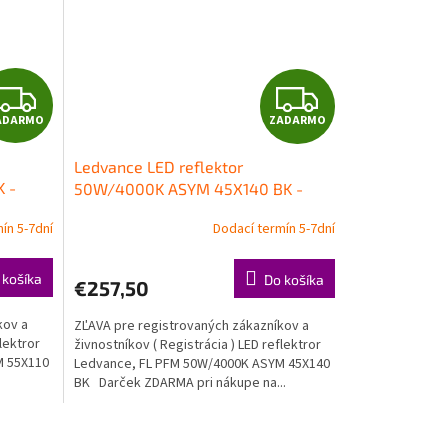
Z
Z
ADARMO
ZADARMO
A
A
Ledvance LED reflektor
D
D
 -
50W/4000K ASYM 45X140 BK -
svetlomet
A
A
ín 5-7dní
Dodací termín 5-7dní
R
R
 košíka
Do košíka
€257,50
M
M
kov a
ZĽAVA pre registrovaných zákazníkov a
O
O
lektror
živnostníkov ( Registrácia ) LED reflektror
M 55X110
Ledvance, FL PFM 50W/4000K ASYM 45X140
BK Darček ZDARMA pri nákupe na...