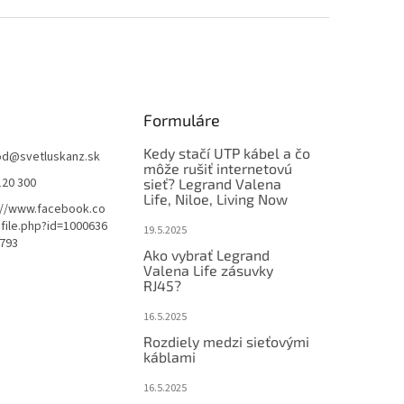
Formuláre
Kedy stačí UTP kábel a čo
od
@
svetluskanz.sk
môže rušiť internetovú
120 300
sieť? Legrand Valena
ičiek.
Life, Niloe, Living Now
://www.facebook.co
file.php?id=1000636
19.5.2025
793
Ako vybrať Legrand
Valena Life zásuvky
ičiek.
RJ45?
16.5.2025
Rozdiely medzi sieťovými
káblami
ičiek.
16.5.2025