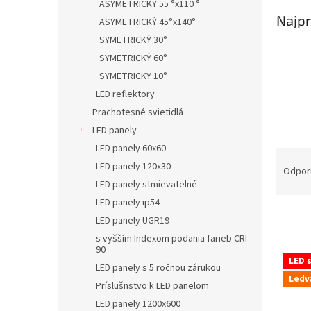
ASYMETRICKÝ 55 °x110 °
Najpr
ASYMETRICKÝ 45°x140°
SYMETRICKÝ 30°
SYMETRICKÝ 60°
SYMETRICKY 10°
LED reflektory
Prachotesné svietidlá
LED panely
LED panely 60x60
R
LED panely 120x30
a
Odpor
d
LED panely stmievatelné
e
LED panely ip54
n
LED panely UGR19
i
s vyšším Indexom podania farieb CRI
e
90
V
p
LED s
ý
LED panely s 5 ročnou zárukou
r
Ledv
p
Príslušnstvo k LED panelom
o
i
LED panely 1200x600
d