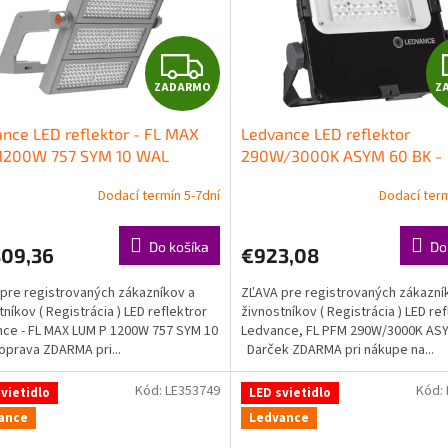
Z
ZADARMO
Z
A
nce LED reflektor - FL MAX
Ledvance LED reflektor
D
1200W 757 SYM 10 WAL
290W/3000K ASYM 60 BK -
svetlomet
A
Dodací termín 5-7dní
Dodací term
R
Do košíka
Do
809,36
€923,08
M
pre registrovaných zákazníkov a
ZĽAVA pre registrovaných zákazní
O
tníkov ( Registrácia ) LED reflektror
živnostníkov ( Registrácia ) LED ref
ce - FL MAX LUM P 1200W 757 SYM 10
Ledvance, FL PFM 290W/3000K AS
prava ZDARMA pri...
Darček ZDARMA pri nákupe na...
Kód:
LE353749
Kód:
vietidlo
LED svietidlo
ance
Ledvance