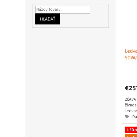
HĽADAŤ
Ledva
50W/
svet
€25
ZĽAVA 
živnos
Ledva
BK Dar
LED s