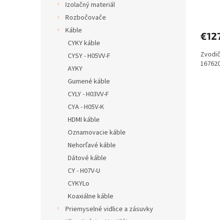
Izolačný materiál
Rozbočovače
Káble
€12
CYKY káble
Zvodič
CYSY - H05VV-F
167620
AYKY
Gumené káble
CYLY - H03VV-F
CYA - H05V-K
HDMI káble
Oznamovacie káble
Nehorľavé káble
Dátové káble
CY - H07V-U
CYKYLo
Koaxiálne káble
Priemyselné vidlice a zásuvky