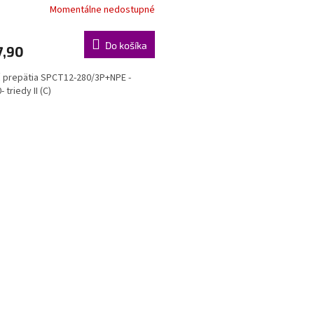
Momentálne nedostupné
Do košíka
7,90
 prepätia SPCT12-280/3P+NPE -
- triedy II (C)
O
v
l
á
d
a
c
i
e
p
r
v
k
y
v