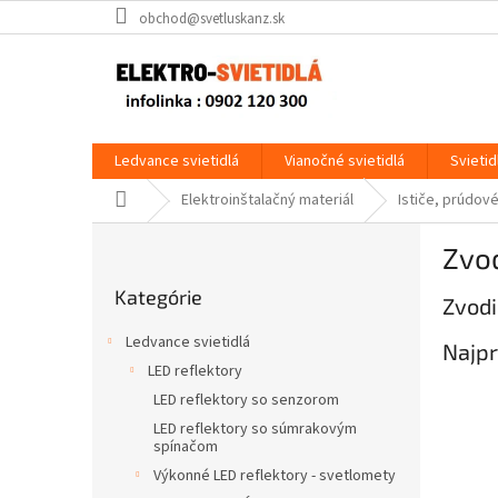
Prejsť
obchod@svetluskanz.sk
na
obsah
Ledvance svietidlá
Vianočné svietidlá
Svietid
Domov
Elektroinštalačný materiál
Ističe, prúdové
B
Zvod
o
Preskočiť
č
Kategórie
kategórie
Zvodi
n
ý
Ledvance svietidlá
Najpr
p
LED reflektory
a
LED reflektory so senzorom
n
e
LED reflektory so súmrakovým
spínačom
l
Výkonné LED reflektory - svetlomety