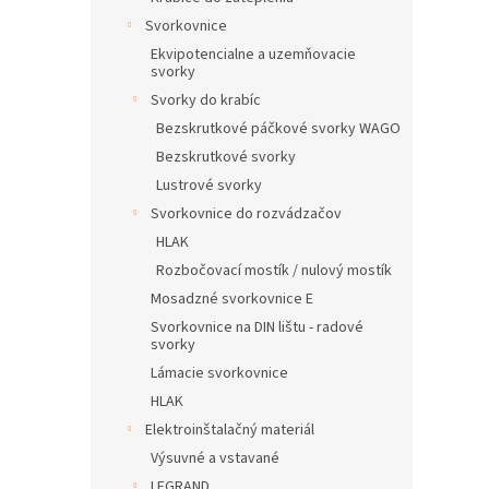
Svorkovnice
Ekvipotencialne a uzemňovacie
svorky
Svorky do krabíc
Bezskrutkové páčkové svorky WAGO
Bezskrutkové svorky
Lustrové svorky
Svorkovnice do rozvádzačov
HLAK
Rozbočovací mostík / nulový mostík
Mosadzné svorkovnice E
Svorkovnice na DIN lištu - radové
svorky
Lámacie svorkovnice
HLAK
Elektroinštalačný materiál
Výsuvné a vstavané
LEGRAND