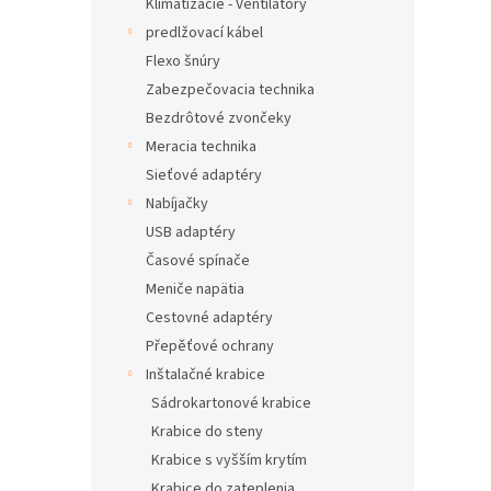
Klimatizácie - Ventilátory
predlžovací kábel
Flexo šnúry
Zabezpečovacia technika
Bezdrôtové zvončeky
Meracia technika
Sieťové adaptéry
Nabíjačky
USB adaptéry
Časové spínače
Meniče napätia
Cestovné adaptéry
Přepěťové ochrany
Inštalačné krabice
Sádrokartonové krabice
Krabice do steny
Krabice s vyšším krytím
Krabice do zateplenia