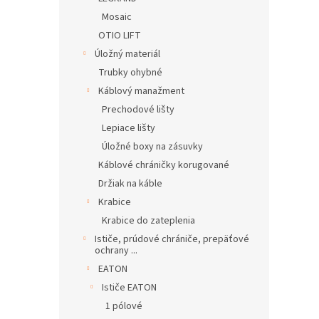
Mosaic
OTIO LIFT
Úložný materiál
Trubky ohybné
Káblový manažment
Prechodové lišty
Lepiace lišty
Úložné boxy na zásuvky
Káblové chráničky korugované
Držiak na káble
Krabice
Krabice do zateplenia
Ističe, prúdové chrániče, prepäťové
ochrany ...
EATON
Ističe EATON
1 pólové