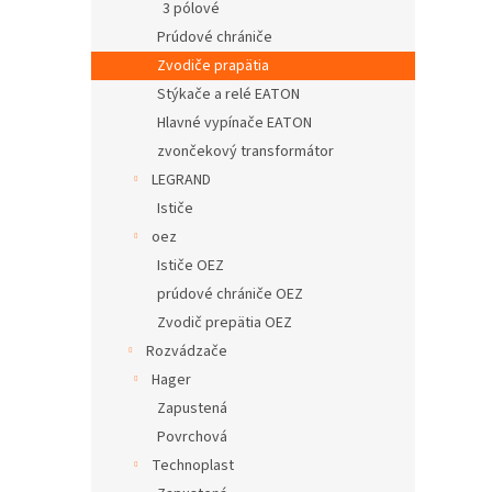
3 pólové
Prúdové chrániče
Zvodiče prapätia
Stýkače a relé EATON
Hlavné vypínače EATON
zvončekový transformátor
LEGRAND
Ističe
oez
Ističe OEZ
prúdové chrániče OEZ
Zvodič prepätia OEZ
Rozvádzače
Hager
Zapustená
Povrchová
Technoplast