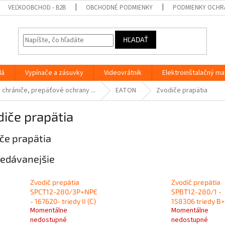
VEĽKOOBCHOD - B2B
OBCHODNÉ PODMIENKY
PODMIENKY OCHR
HĽADAŤ
lá
Vypínače a zásuvky
Videovrátnik
Elektroinštalačný ma
 chrániče, prepäťové ochrany ...
EATON
Zvodiče prapätia
iče prapätia
če prapätia
edávanejšie
Zvodič prepätia
Zvodič prepätia
SPCT12-280/3P+NPE
SPBT12-280/1 -
- 167620- triedy II (C)
158306 triedy B
Momentálne
Momentálne
nedostupné
nedostupné