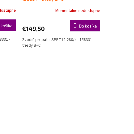
dostupné
Momentálne nedostupné
 košíka
Do košíka
€149,50
8331 -
Zvodič prepätia SPBT12-280/4 - 158331 -
triedy B+C