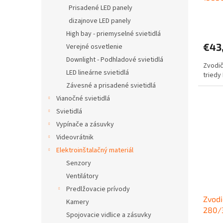
Prisadené LED panely
o
v
dizajnove LED panely
High bay - priemyselné svietidlá
€43
Verejné osvetlenie
Downlight - Podhladové svietidlá
Zvodič
LED lineárne svietidlá
tried
Závesné a prisadené svietidlá
Vianočné svietidlá
Svietidlá
Vypínače a zásuvky
Videovrátnik
Elektroinštalačný materiál
Senzory
Ventilátory
Predlžovacie prívody
Zvodi
Kamery
280/3
Spojovacie vidlice a zásuvky