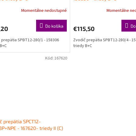
Momentálne nedostupné
Momentálne ne
Do košíka
Do
,20
€115,50
 prepätia SPBT12-280/1 - 158306
Zvodič prepätia SPBT12-280/4 - 15
y B+C
triedy B+C
Kód:
167620
č prepätia SPCT12-
P+NPE - 167620- triedy II (C)