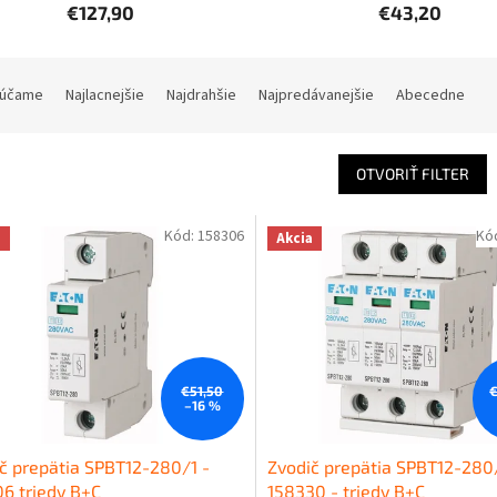
€127,90
€43,20
účame
Najlacnejšie
Najdrahšie
Najpredávanejšie
Abecedne
OTVORIŤ FILTER
Kód:
158306
Kó
a
Akcia
€51,50
€
–16 %
č prepätia SPBT12-280/1 -
Zvodič prepätia SPBT12-280
6 triedy B+C
158330 - triedy B+C