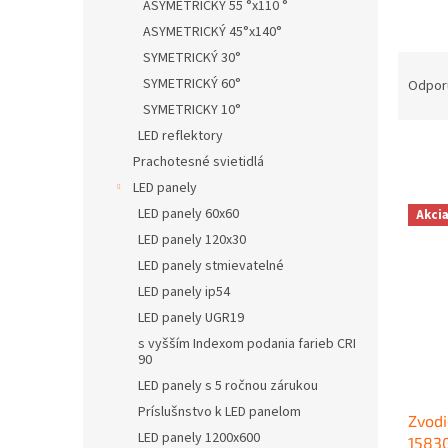
ASYMETRICKÝ 55 °x110 °
ASYMETRICKÝ 45°x140°
SYMETRICKÝ 30°
R
a
SYMETRICKÝ 60°
Odpor
d
SYMETRICKY 10°
e
LED reflektory
n
Prachotesné svietidlá
i
LED panely
e
V
LED panely 60x60
p
Akci
ý
r
LED panely 120x30
p
o
LED panely stmievatelné
i
d
s
LED panely ip54
u
p
LED panely UGR19
k
r
s vyšším Indexom podania farieb CRI
t
o
90
o
d
LED panely s 5 ročnou zárukou
v
u
Príslušnstvo k LED panelom
Zvodi
k
LED panely 1200x600
15830
t