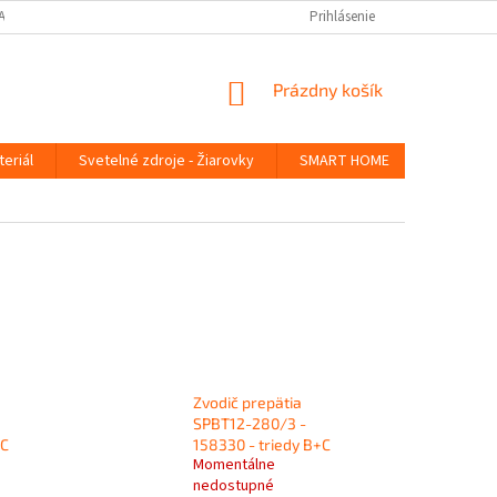
ANY OSOBNÝCH ÚDAJOV
Prihlásenie
NÁKUPNÝ
Prázdny košík
KOŠÍK
teriál
Svetelné zdroje - Žiarovky
SMART HOME
Germicídn
Zvodič prepätia
SPBT12-280/3 -
+C
158330 - triedy B+C
Momentálne
nedostupné