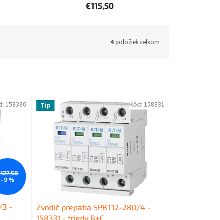
€115,50
4
položiek celkom
d:
158330
Kód:
158331
Tip
127,50
–9 %
/3 -
Zvodič prepätia SPBT12-280/4 -
158331 - triedy B+C