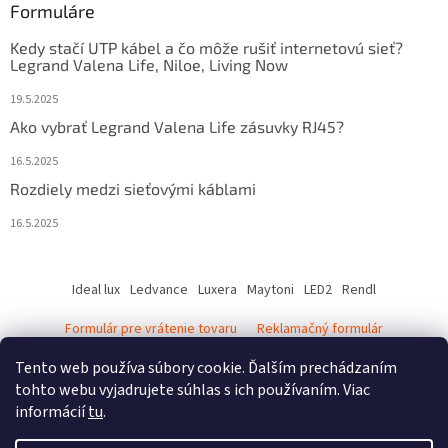
Formuláre
Kedy stačí UTP kábel a čo môže rušiť internetovú sieť?
Legrand Valena Life, Niloe, Living Now
19.5.2025
Ako vybrať Legrand Valena Life zásuvky RJ45?
16.5.2025
Rozdiely medzi sieťovými káblami
16.5.2025
Ideal lux
Ledvance
Luxera
Maytoni
LED2
Rendl
Formulár pre vrátenie tovaru
Reklamačný formulár
Ledvance katalóg - svietidlá
Tento web používa súbory cookie. Ďalším prechádzaním
tohto webu vyjadrujete súhlas s ich používaním. Viac
informácií
tu
.
Vytvoril Shoptet