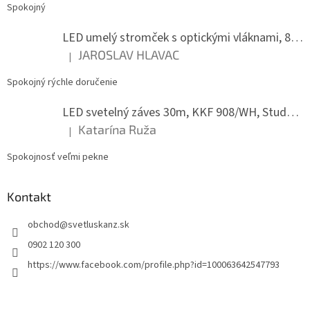
k
Spokojný
y
v
LED umelý stromček s optickými vláknami, 80 cm
ý
JAROSLAV HLAVAC
p
|
Hodnotenie produktu je 5 z 5 hviezdičiek.
i
s
Spokojný rýchle doručenie
u
LED svetelný záves 30m, KKF 908/WH, Studená biela
Katarína Ruža
|
Hodnotenie produktu je 5 z 5 hviezdičiek.
Spokojnosť veľmi pekne
Kontakt
obchod
@
svetluskanz.sk
0902 120 300
https://www.facebook.com/profile.php?id=100063642547793