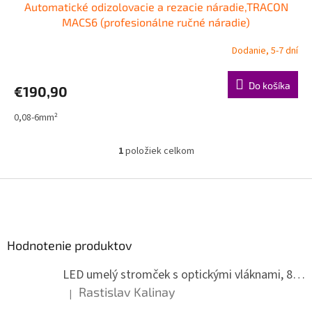
Automatické odizolovacie a rezacie náradie,TRACON
D
MACS6 (profesionálne ručné náradie)
A
Dodanie, 5-7 dní
R
Do košíka
€190,90
M
0,08-6mm²
O
1
položiek celkom
O
v
l
Z
á
á
d
p
a
ä
c
Hodnotenie produktov
t
i
i
e
LED umelý stromček s optickými vláknami, 80 cm
p
e
r
Rastislav Kalinay
|
Hodnotenie produktu je 5 z 5 hviezdičiek.
v