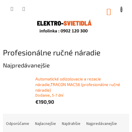
Prejsť
na
NÁKUP
obsah
KOŠÍK
Profesionálne ručné náradie
Najpredávanejšie
Automatické odizolovacie a rezacie
náradie,TRACON MACS6 (profesionálne ručné
náradie)
Dodanie, 5-7 dní
€190,90
R
a
Odporúčame
Najlacnejšie
Najdrahšie
Najpredávanejšie
d