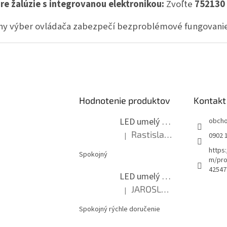
re žalúzie s integrovanou elektronikou:
Zvoľte
752130
y výber ovládača zabezpečí bezproblémové fungovanie a 
Hodnotenie produktov
Kontakt
LED umelý stromček s optickými vláknami, 80 cm
obch
Rastislav Kalinay
|
0902 
Hodnotenie produktu je 5 z 5 hviezd
https
Spokojný
m/pro
42547
LED umelý stromček s optickými vláknami, 80 cm
JAROSLAV HLAVAC
|
Hodnotenie produktu je 5 z 5 hviezd
Spokojný rýchle doručenie