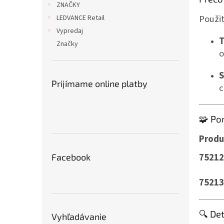
ZNAČKY
Použi
LEDVANCE Retail
Vypredaj
T
Značky
o
S
Prijímame online platby
c
🧩 Po
Produ
75212
Facebook
75213
🔍 De
Vyhľadávanie