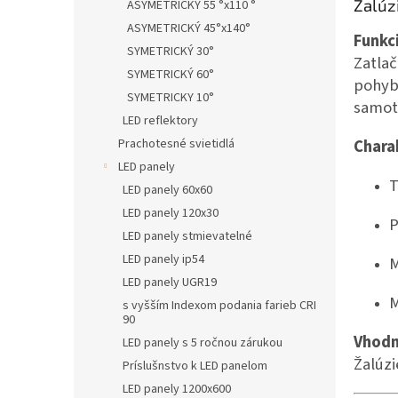
Žalúz
ASYMETRICKÝ 55 °x110 °
ASYMETRICKÝ 45°x140°
Funkc
SYMETRICKÝ 30°
Zatlač
SYMETRICKÝ 60°
pohybo
SYMETRICKY 10°
samotn
LED reflektory
Prachotesné svietidlá
Charak
LED panely
T
LED panely 60x60
LED panely 120x30
P
LED panely stmievatelné
LED panely ip54
M
LED panely UGR19
M
s vyšším Indexom podania farieb CRI
90
Vhodn
LED panely s 5 ročnou zárukou
Žalúzi
Príslušnstvo k LED panelom
LED panely 1200x600