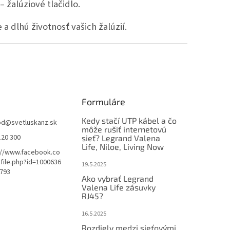
– žalúziové tlačidlo.
dlhú životnosť vašich žalúzií.
Formuláre
Kedy stačí UTP kábel a čo
od
@
svetluskanz.sk
môže rušiť internetovú
120 300
sieť? Legrand Valena
ičiek.
Life, Niloe, Living Now
://www.facebook.co
file.php?id=1000636
19.5.2025
793
Ako vybrať Legrand
Valena Life zásuvky
ičiek.
RJ45?
16.5.2025
Rozdiely medzi sieťovými