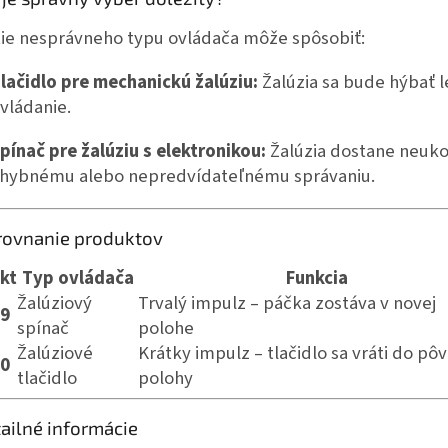
tie nesprávneho typu ovládača môže spôsobiť:
lačidlo pre mechanickú žalúziu:
Žalúzia sa bude hýbať le
vládanie.
pínač pre žalúziu s elektronikou:
Žalúzia dostane neuko
hybnému alebo nepredvídateľnému správaniu.
rovnanie produktov
kt
Typ ovládača
Funkcia
Žalúziový
Trvalý impulz – páčka zostáva v novej
9
spínač
polohe
Žalúziové
Krátky impulz – tlačidlo sa vráti do pô
0
tlačidlo
polohy
tailné informácie