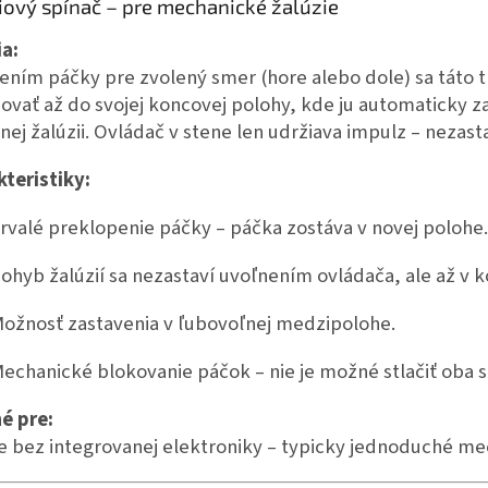
iový spínač – pre mechanické žalúzie
ia:
ením páčky pre zvolený smer (hore alebo dole) sa táto tr
vať až do svojej koncovej polohy, kde ju automaticky z
ej žalúzii. Ovládač v stene len udržiava impulz – nezast
teristiky:
rvalé preklopenie páčky – páčka zostáva v novej polohe.
ohyb žalúzií sa nezastaví uvoľnením ovládača, ale až v 
ožnosť zastavenia v ľubovoľnej medzipolohe.
echanické blokovanie páčok – nie je možné stlačiť oba 
é pre:
e bez integrovanej elektroniky – typicky jednoduché m