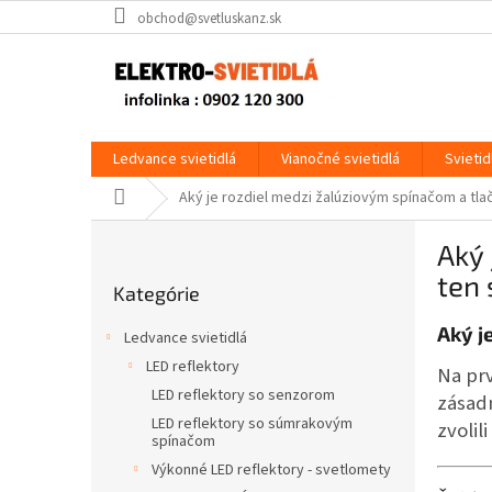
Prejsť
obchod@svetluskanz.sk
na
obsah
Ledvance svietidlá
Vianočné svietidlá
Svietid
Domov
Aký je rozdiel medzi žalúziovým spínačom a tla
B
Aký 
o
Preskočiť
č
ten
Kategórie
kategórie
n
ý
Aký j
Ledvance svietidlá
p
LED reflektory
Na prv
a
LED reflektory so senzorom
n
zásadn
e
LED reflektory so súmrakovým
zvolil
spínačom
l
Výkonné LED reflektory - svetlomety