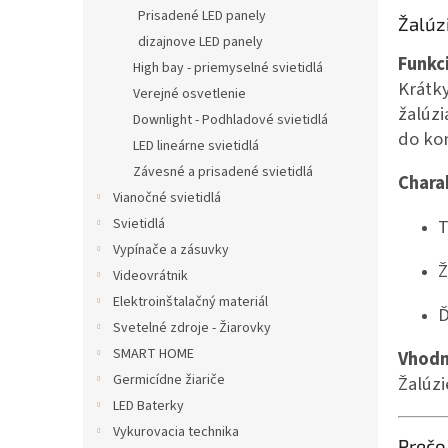
Prisadené LED panely
Žalúz
dizajnove LED panely
Funkc
High bay - priemyselné svietidlá
Krátk
Verejné osvetlenie
žalúzi
Downlight - Podhladové svietidlá
do ko
LED lineárne svietidlá
Závesné a prisadené svietidlá
Charak
Vianočné svietidlá
Svietidlá
T
Vypínače a zásuvky
Ž
Videovrátnik
Elektroinštalačný materiál
Ď
Svetelné zdroje - Žiarovky
SMART HOME
Vhodn
Germicídne žiariče
Žalúzi
LED Baterky
Vykurovacia technika
Prečo