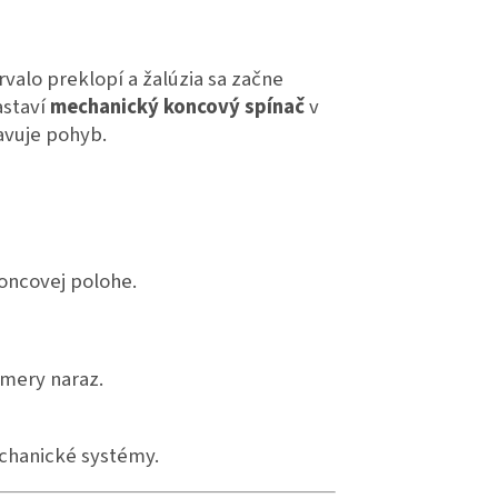
valo preklopí a žalúzia sa začne
astaví
mechanický koncový spínač
v
avuje pohyb.
koncovej polohe.
smery naraz.
echanické systémy.