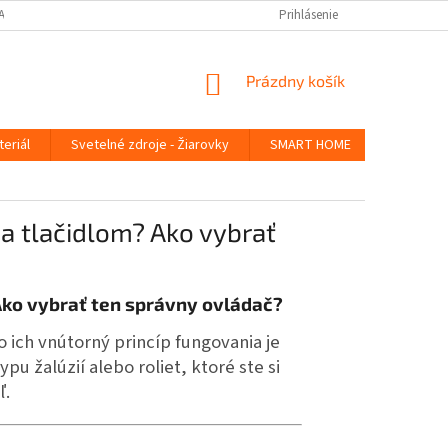
ANY OSOBNÝCH ÚDAJOV
Prihlásenie
NÁKUPNÝ
Prázdny košík
KOŠÍK
teriál
Svetelné zdroje - Žiarovky
SMART HOME
Germicídn
a tlačidlom? Ako vybrať
Ako vybrať ten správny ovládač?
 ich vnútorný princíp fungovania je
pu žalúzií alebo roliet, ktoré ste si
ľ.