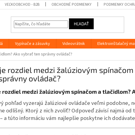
VEĽKOOBCHOD - B2B
OBCHODNÉ PODMIENKY
PODMIENKY OCHR
HĽADAŤ
lá
Vypínače a zásuvky
Videovrátnik
Elektroinštalačný ma
čidlom? Ako vybrať ten správny ovládač?
je rozdiel medzi žalúziovým spínačom 
 správny ovládač?
e rozdiel medzi žalúziovým spínačom a tlačidlom? 
ý pohľad vyzerajú žalúziové ovládače veľmi podobne, no
e odlišný. Ktorý z nich zvoliť? Odpoveď závisí najmä od ty
i – a túto informáciu vám najlepšie poskytne ich dodávate