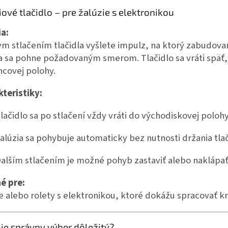
iové tlačidlo – pre žalúzie s elektronikou
ia:
ym stlačením tlačidla vyšlete impulz, na ktorý zabudov
a sa pohne požadovaným smerom. Tlačidlo sa vráti späť
ncovej polohy.
teristiky:
lačidlo sa po stlačení vždy vráti do východiskovej polohy
alúzia sa pohybuje automaticky bez nutnosti držania tlač
alším stlačením je možné pohyb zastaviť alebo naklápať
é pre:
e alebo rolety s elektronikou, ktoré dokážu spracovať k
 je správny výber dôležitý?