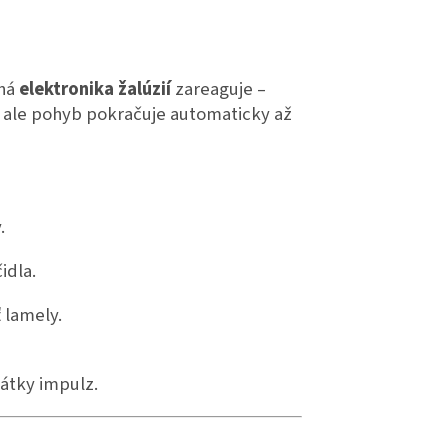
aná
elektronika žalúzií
zareaguje –
, ale pohyb pokračuje automaticky až
.
idla.
 lamely.
rátky impulz.