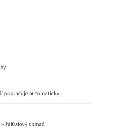
ohy
zií pokračuje automaticky
– žalúziový spínač.