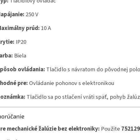
yp:
Tlačidlový ovládač
apájanie:
250 V
aximálny prúd:
10 A
rytie:
IP20
arba:
Biela
pôsob ovládania:
Tlačidlo s návratom do pôvodnej pol
hodné pre:
Ovládanie pohonov s elektronikou
Poznámka:
Tlačidlo sa po stlačení vráti späť, pohyb žalú
orúčanie
re mechanické žalúzie bez elektroniky:
Použite
752129