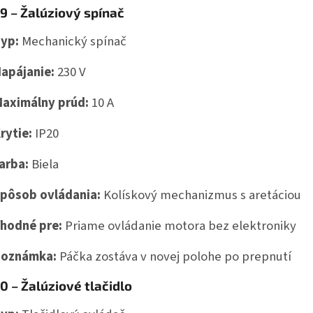
9 – Žalúziový spínač
yp:
Mechanický spínač
apájanie:
230 V
aximálny prúd:
10 A
rytie:
IP20
arba:
Biela
pôsob ovládania:
Kolískový mechanizmus s aretáciou
hodné pre:
Priame ovládanie motora bez elektroniky
Poznámka:
Páčka zostáva v novej polohe po prepnutí
0 – Žalúziové tlačidlo