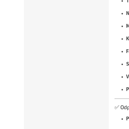
T
N
M
K
F
S
V
✅ Odp
P