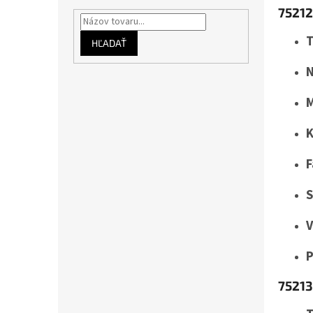
75212
T
HĽADAŤ
N
M
K
F
S
V
75213