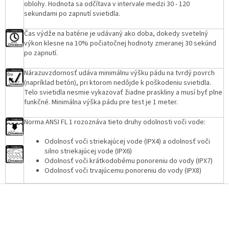
oblohy. Hodnota sa odčítava v intervale medzi 30 - 120
sekundami po zapnutí svietidla.
Čas výdže na batérie je udávaný ako doba, dokedy svetelný
výkon klesne na 10% počiatočnej hodnoty zmeranej 30 sekúnd
po zapnutí.
Nárazuvzdornosť udáva minimálnu výšku pádu na tvrdý povrch
(napríklad betón), pri ktorom nedôjde k poškodeniu svietidla.
Telo svietidla nesmie vykazovať žiadne praskliny a musí byť plne
funkčné. Minimálna výška pádu pre test je 1 meter.
Norma ANSI FL 1 rozoznáva tieto druhy odolnosti voči vode:
Odolnosť voči striekajúcej vode (IPX4) a odolnosť voči
silno striekajúcej vode (IPX6)
Odolnosť voči krátkodobému ponoreniu do vody (IPX7)
Odolnosť voči trvajúcemu ponoreniu do vody (IPX8)
Z
á
p
ä