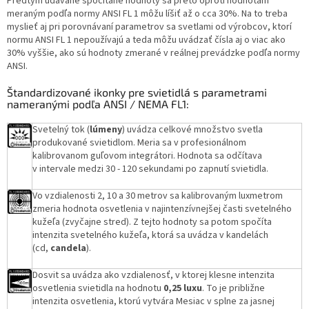
Predtým udávané spočítané hodnoty sa preto oproti hodnotám
meraným podľa normy ANSI FL 1 môžu líšiť až o cca 30%. Na to treba
myslieť aj pri porovnávaní parametrov sa svetlami od výrobcov, ktorí
normu ANSI FL 1 nepoužívajú a teda môžu uvádzať čísla aj o viac ako
30% vyššie, ako sú hodnoty zmerané v reálnej prevádzke podľa normy
ANSI.
Štandardizované ikonky pre svietidlá s parametrami
nameranými podľa ANSI / NEMA FL1:
Svetelný tok (
lúmeny
) uvádza celkové množstvo svetla
produkované svietidlom. Meria sa v profesionálnom
kalibrovanom guľovom integrátori. Hodnota sa odčítava
v intervale medzi 30 - 120 sekundami po zapnutí svietidla.
Vo vzdialenosti 2, 10 a 30 metrov sa kalibrovaným luxmetrom
zmeria hodnota osvetlenia v najintenzívnejšej časti svetelného
kužeľa (zvyčajne stred). Z tejto hodnoty sa potom spočíta
intenzita svetelného kužeľa, ktorá sa uvádza v kandelách
(cd,
candela
).
Dosvit sa uvádza ako vzdialenosť, v ktorej klesne intenzita
osvetlenia svietidla na hodnotu
0,25 luxu
. To je približne
intenzita osvetlenia, ktorú vytvára Mesiac v splne za jasnej