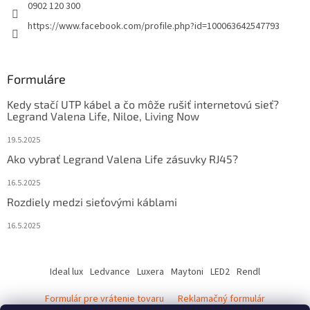
0902 120 300
https://www.facebook.com/profile.php?id=100063642547793
Formuláre
Kedy stačí UTP kábel a čo môže rušiť internetovú sieť?
Legrand Valena Life, Niloe, Living Now
19.5.2025
Ako vybrať Legrand Valena Life zásuvky RJ45?
16.5.2025
Rozdiely medzi sieťovými káblami
16.5.2025
Ideal lux
Ledvance
Luxera
Maytoni
LED2
Rendl
Formulár pre vrátenie tovaru
Reklamačný formulár