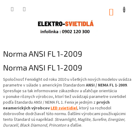
Prejsť
na
NÁKUP
obsah
KOŠÍK
Norma ANSI FL 1-2009
Norma ANSI FL 1-2009
Spoločnosť Fenixlight od roku 2010 u všetkých nových modelov uvádza
parametre v súlade s americkým štandardom
ANSI / NEMA FL 1-2009
.
Spresňuje sa tak informovanie zákazníkov a uľahčuje orientácia
v ponuke rôznych výrobcov, ktorí tiež uvádzajú parametre svietidiel
podľa štandardu ANSI / NEMA FL 1. Fenix je jedným z
prvých
neamerických výrobcov
LED svietidiel
, ktorý sa rozhodol
dobrovoľne dodržiavať túto normu. Ďalšími výrobcami používajúcimi
tento štandard sú napríklad:
Streamlight, Maglite, Surefire, Energizer,
Duracell, Black Diamond, Princeton
a ďalšie.