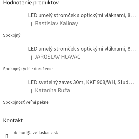
Hodnotenie produktov
t
i
LED umelý stromček s optickými vláknami, 80 cm
e
Rastislav Kalinay
|
Hodnotenie produktu je 5 z 5 hviezdičiek.
Spokojný
LED umelý stromček s optickými vláknami, 80 cm
JAROSLAV HLAVAC
|
Hodnotenie produktu je 5 z 5 hviezdičiek.
Spokojný rýchle doručenie
LED svetelný záves 30m, KKF 908/WH, Studená biela
Katarína Ruža
|
Hodnotenie produktu je 5 z 5 hviezdičiek.
Spokojnosť veľmi pekne
Kontakt
obchod
@
svetluskanz.sk