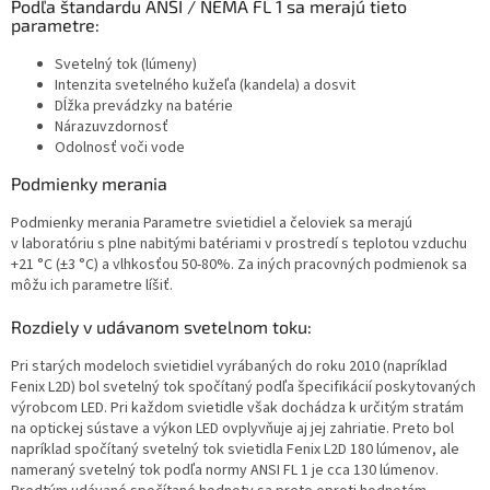
Podľa štandardu ANSI / NEMA FL 1 sa merajú tieto
parametre:
Svetelný tok (lúmeny)
Intenzita svetelného kužeľa (kandela) a dosvit
Dĺžka prevádzky na batérie
Nárazuvzdornosť
Odolnosť voči vode
Podmienky merania
Podmienky merania Parametre svietidiel a čeloviek sa merajú
v laboratóriu s plne nabitými batériami v prostredí s teplotou vzduchu
+21 °C (±3 °C) a vlhkosťou 50-80%. Za iných pracovných podmienok sa
môžu ich parametre líšiť.
Rozdiely v udávanom svetelnom toku:
Pri starých modeloch svietidiel vyrábaných do roku 2010 (napríklad
Fenix L2D) bol svetelný tok spočítaný podľa špecifikácií poskytovaných
výrobcom LED. Pri každom svietidle však dochádza k určitým stratám
na optickej sústave a výkon LED ovplyvňuje aj jej zahriatie. Preto bol
napríklad spočítaný svetelný tok svietidla Fenix L2D 180 lúmenov, ale
nameraný svetelný tok podľa normy ANSI FL 1 je cca 130 lúmenov.