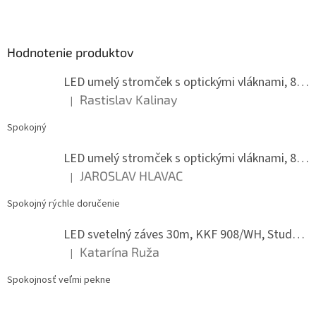
á
p
ä
Hodnotenie produktov
t
i
LED umelý stromček s optickými vláknami, 80 cm
e
Rastislav Kalinay
|
Hodnotenie produktu je 5 z 5 hviezdičiek.
Spokojný
LED umelý stromček s optickými vláknami, 80 cm
JAROSLAV HLAVAC
|
Hodnotenie produktu je 5 z 5 hviezdičiek.
Spokojný rýchle doručenie
LED svetelný záves 30m, KKF 908/WH, Studená biela
Katarína Ruža
|
Hodnotenie produktu je 5 z 5 hviezdičiek.
Spokojnosť veľmi pekne