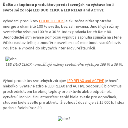
Ďalšou skupinou produktov predstavených na výstave boli
svetelné zdroje LED DUO CLICK a LED RELAX and ACTIVE
Výhodami produktov
LED DUO CLICK
je skutočne nízka spotreba
energie a okamžité 100 % svetlo, bez zahrievania. Umožňujú režimy
svetelného výstupu 100 % a 30 %. Index podania farieb Ra: ≥ 80.
Jednoduché stmievanie pomocou vypnutia zapnutia spínača na stene.
Vďaka nastaviteľnej atmosfére osvetlenia sú miestnosti viacúčelové.
Použitie je vhodné do obytných interiérov, reštaurácii.
LED DUO CLICK - umožňujú režimy svetelného výstupu 100 % a 30 %.
Výhod produktov svetelných zdrojov
LED RELAX and ACTIVE
je hneď
niekoľko. Svetelné zdroje LED RELAX and ACTIVE podporujú biorytmus
prostredníctvom farebnej teploty pre aktivitu alebo odpočinok.
Vytvárajú individuálnu atmosféru: teplé biele svetlo pre odpočinok,
studené biele svetlo pre aktivitu. Životnosť dosahuje až 15 000 h. Index
podania farieb Ra: ≥ 80.
Z