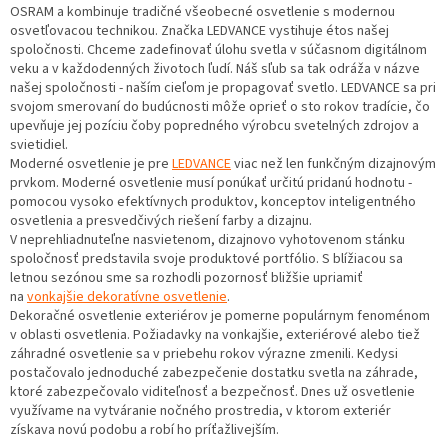
OSRAM a kombinuje tradičné všeobecné osvetlenie s modernou
osvetľovacou technikou. Značka LEDVANCE vystihuje étos našej
spoločnosti. Chceme zadefinovať úlohu svetla v súčasnom digitálnom
veku a v každodenných životoch ľudí. Náš sľub sa tak odráža v názve
našej spoločnosti - naším cieľom je propagovať svetlo. LEDVANCE sa pri
svojom smerovaní do budúcnosti môže oprieť o sto rokov tradície, čo
upevňuje jej pozíciu čoby popredného výrobcu svetelných zdrojov a
svietidiel.
Moderné osvetlenie je pre
LEDVANCE
viac než len funkčným dizajnovým
prvkom. Moderné osvetlenie musí ponúkať určitú pridanú hodnotu -
pomocou vysoko efektívnych produktov, konceptov inteligentného
osvetlenia a presvedčivých riešení farby a dizajnu.
V neprehliadnuteľne nasvietenom, dizajnovo vyhotovenom stánku
spoločnosť predstavila svoje produktové portfólio. S blížiacou sa
letnou sezónou sme sa rozhodli pozornosť bližšie upriamiť
na
vonkajšie dekoratívne osvetlenie
.
Dekoračné osvetlenie exteriérov je pomerne populárnym fenoménom
v oblasti osvetlenia. Požiadavky na vonkajšie, exteriérové alebo tiež
záhradné osvetlenie sa v priebehu rokov výrazne zmenili. Kedysi
postačovalo jednoduché zabezpečenie dostatku svetla na záhrade,
ktoré zabezpečovalo viditeľnosť a bezpečnosť. Dnes už osvetlenie
využívame na vytváranie nočného prostredia, v ktorom exteriér
získava novú podobu a robí ho príťažlivejším.