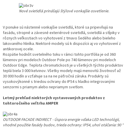
Nové svietidlá prinášajú štýlové vonkajšie osvetlenie.
V ponuke sú nástenné vonkajšie svietidlá, ktoré sa pripevňujú na
fasádu, stropné a závesné exteriérové svietidlá, svietidlá a stĺpiky v
rôznych veľkostiach vo vyhotovení z tmavo šedého alebo bieleho
lakovaného hliníka. Niektoré modely sú k dispozícii aj vo vyhotovení z
antikorovej ocele.
Rozpätie hodnôt svetelného toku v rámci tohto portfólia je od 360
lúmenov pri modeloch Outdoor Pole po 740 lúmenov pri modeloch
Outdoor Edge. Teplota chromatickosti je u všetkých týchto produktov
teplá biela 3 000 kelvinov. Všetky modely majú menovitú životnosť až
30 000 hodín a vzťahuje sa na ne päťročná záruka. Produkty sú
vysokovýkonné s triedou ochrany do IP54 s hladko integrovanými
senzormi s priamym alebo nepriamym svetlom.
Letmý prehľad niektorých vystavovaných produktov z
tohtoročného veľtrhu AMPER
OUTDOOR FACADE INDIRECT - Úspora energie vďaka LED technológii,
vhodné použitie fasády budov, trieda ochrany: IP54, uhol otáčania: 90 °