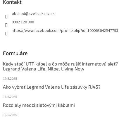
Kontakt
obchod
@
svetluskanz.sk
0902 120 300
https://www.facebook.com/profile.php?id=100063642547793
Formuláre
Kedy stačí UTP kábel a čo môže rušiť internetovú sieť?
Legrand Valena Life, Niloe, Living Now
19.5.2025
Ako vybrať Legrand Valena Life zásuvky RJ45?
16.5.2025
Rozdiely medzi sieťovými káblami
16.5.2025