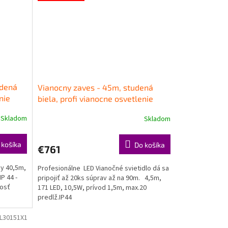
udená
Vianocny zaves - 45m, studená
nie
biela, profi vianocne osvetlenie
Skladom
Skladom
 košíka
Do košíka
€761
sy 40,5m,
Profesionálne LED Vianočné svietidlo dá sa
P 44 -
pripojiť až 20ks súprav až na 90m. 4,5m,
nosť
171 LED, 10,5W, prívod 1,5m, max.20
predlž.IP44
L30151X1