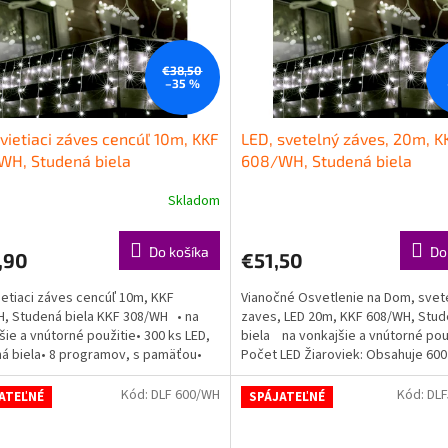
€38,50
–35 %
vietiaci záves cencúľ 10m, KKF
LED, svetelný záves, 20m, K
WH, Studená biela
608/WH, Studená biela
Skladom
erné
Priemerné
tenie
hodnotenie
ktu
produktu
Do košíka
Do
,90
€51,50
je
5,0
ietiaci záves cencúľ 10m, KKF
Vianočné Osvetlenie na Dom, svet
z
, Studená biela KKF 308/WH • na
zaves, LED 20m, KKF 608/WH, Stu
5
šie a vnútorné použitie• 300 ks LED,
biela na vonkajšie a vnútorné pou
ičiek.
hviezdičiek.
á biela• 8 programov, s pamäťou•
Počet LED Žiaroviek: Obsahuje 600
žná...
žiaroviek, ktoré...
Kód:
DLF 600/WH
Kód:
DLF
ATEĽNÉ
SPÁJATEĽNÉ