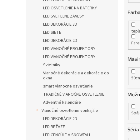
LED CENCÚLE A SNOWFALL
LED OSVETLENIE NA BATERKY
Farba
LED SVETELNÉ ZÁVESY
LED DEKORÁCIE 3D
tepl
LED SIETE
LED DEKORÁCIE 2D
Fare
LED VIANOČNÉ PROJEKTORY
LED VIANOČNÉ PROJEKTORY
Maxi
Svietniky
Vianočné dekorácie a dekorácie do
okna
50c
smart vianocne osvetlenie
Možno
TRADIČNÉ VIANOČNÉ OSVETLENIE
Adventné kalendáre
Vianočné osvetlenie vonkajšie
Spáj
LED DEKORÁCIE 2D
LED REŤAZE
Séria
LED CENCÚLE A SNOWFALL