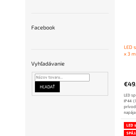
Facebook
LED s
x 3 m
Vyhľadávanie
€49
HĽADAŤ
LED sp
IP44 (
prívod
napája
DLA...
LED s
SPÁJ