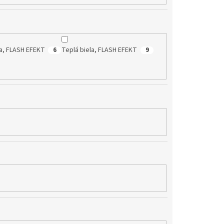
la, FLASH EFEKT
Teplá biela, FLASH EFEKT
6
9