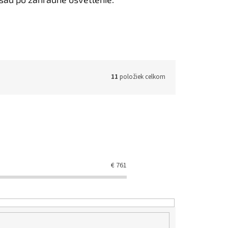
11
položiek celkom
€
761