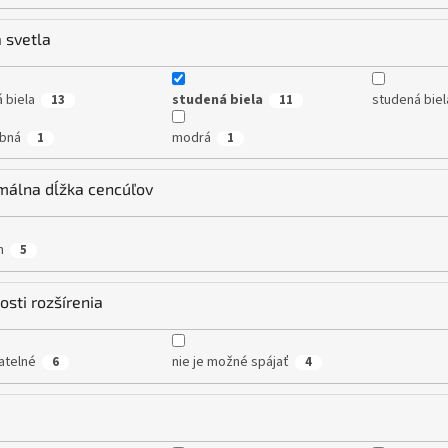
 svetla
á biela
studená biela
studená bie
13
11
bná
modrá
1
1
málna dĺžka cencúľov
m
5
sti rozšírenia
atelné
nie je možné spájať
6
4