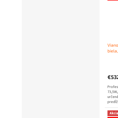
Viano
biela
€53
Profes
73,5W,
určené
predĺž
Akci