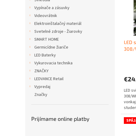
Svietidlá
s
Vypínače a zásuvky
p
Videovrátnik
r
o
Elektroinštalačný materiál
d
Svetelné zdroje - Žiarovky
u
SMART HOME
LED s
k
Germicídne žiariče
308/
t
LED Baterky
o
Priem
v
Vykurovacia technika
hodno
ZNAČKY
produ
€24
LEDVANCE Retail
je
5,0
Vypredaj
LED sv
z
Značky
308/WH
5
vonkaj
hviezd
studen
priebe
Prijímame online platby
SPÁJ