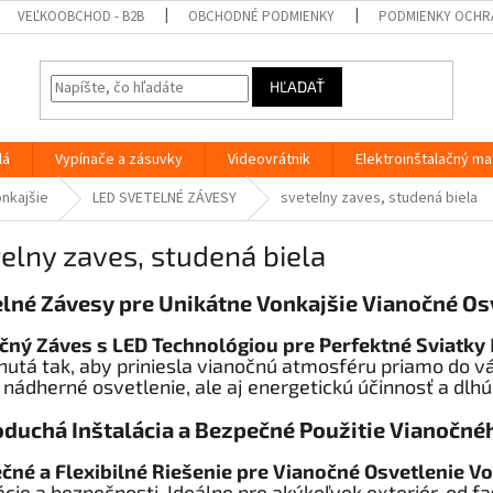
VEĽKOOBCHOD - B2B
OBCHODNÉ PODMIENKY
PODMIENKY OCHR
HĽADAŤ
lá
Vypínače a zásuvky
Videovrátnik
Elektroinštalačný ma
onkajšie
LED SVETELNÉ ZÁVESY
svetelny zaves, studená biela
elny zaves, studená biela
lné Závesy pre Unikátne Vonkajšie Vianočné Os
čný Záves s LED Technológiou pre Perfektné Sviatky
nutá tak, aby priniesla vianočnú atmosféru priamo do v
 nádherné osvetlenie, ale aj energetickú účinnosť a dlhú
oduchá Inštalácia a Bezpečné Použitie Vianočn
čné a Flexibilné Riešenie pre Vianočné Osvetlenie Vo
ácie a bezpečnosti. Ideálne pre akýkoľvek exteriér, od f