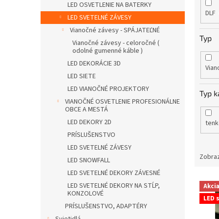
LED OSVETLENIE NA BATERKY
DLF
LED SVETELNÉ ZÁVESY
Vianočné závesy - SPÁJATEĽNÉ
Typ
Vianočné závesy - celoročné (
odolné gumenné káble )
LED DEKORÁCIE 3D
Vian
LED SIETE
LED VIANOČNÉ PROJEKTORY
Typ k
VIANOČNÉ OSVETLENIE PROFESIONÁLNE
OBCE A MESTÁ
LED DEKORY 2D
tenk
PRÍSLUŠENSTVO
LED SVETELNÉ ZÁVESY
Zobraz
LED SNOWFALL
LED SVETELNÉ DEKORY ZÁVESNÉ
V
LED SVETELNÉ DEKORY NA STĹP,
Akci
ý
KONZOLOVÉ
LED s
p
PRÍSLUŠENSTVO, ADAPTÉRY
i