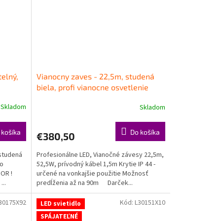
telný,
Vianocny zaves - 22,5m, studená
biela, profi vianocne osvetlenie
Skladom
Skladom
 košíka
Do košíka
€380,50
 studená
Profesionálne LED, Vianočné závesy 22,5m,
ho
52,5W, prívodný kábel 1,5m Krytie IP 44 -
ZOR !
určené na vonkajšie použitie Možnosť
...
predĺženia až na 90m Darček...
30175X92
Kód:
L30151X10
LED svietidlo
SPÁJATEĽNÉ