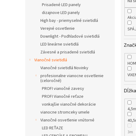
Na s
v
Prisadené LED panely
dizajnove LED panely
Akci
High bay - priemyselné svietidlá
Verejné osvetlenie
SPÁ
Downlight - Podhladové svietidlá
LED lineárne svietidlá
Znač
Závesné a prisadené svietidlá
Vianočné svietidlá
HO
Vianočné svietidlá Novinky
VIXE
profesionalne vianocne osvetlenie
(celoročné)
PROFI vianočné zavesy
Dĺžk
PROFI Vianočné reťaze
vonkajšie vianočné dekorácie
4,5
vianocne stromceky umele
Vianočné osvetlenie vnútorné
40,
LED REŤAZE
3m