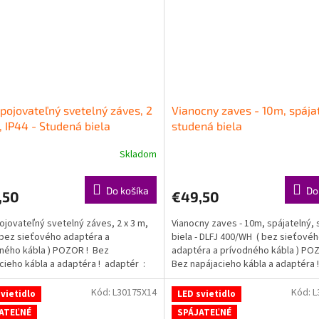
pojovateľný svetelný záves, 2
Vianocny zaves - 10m, spája
, IP44 - Studená biela
studená biela
Skladom
Do košíka
Do
,50
€49,50
ojovateľný svetelný záves, 2 x 3 m,
Vianocny zaves - 10m, spájatelný,
 bez sieťového adaptéra a
biela - DLFJ 400/WH ( bez sieťové
ného kábla ) POZOR ! Bez
adaptéra a prívodného kábla ) PO
cieho kábla a adaptéra ! adaptér :
Bez napájacieho kábla a adaptéra ! 
Kód:
L30175X14
Kód:
L
vietidlo
LED svietidlo
ATEĽNÉ
SPÁJATEĽNÉ