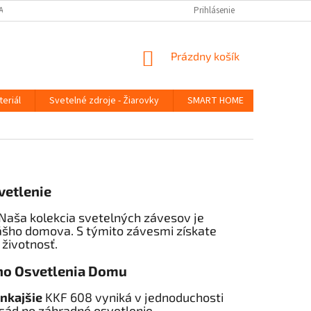
ANY OSOBNÝCH ÚDAJOV
Prihlásenie
NÁKUPNÝ
Prázdny košík
KOŠÍK
teriál
Svetelné zdroje - Žiarovky
SMART HOME
Germicídn
vetlenie
Naša kolekcia svetelných závesov je
ášho domova. S týmito závesmi získate
 životnosť.
ého Osvetlenia Domu
nkajšie
KKF 608 vyniká v jednoduchosti
asád po záhradné osvetlenie.