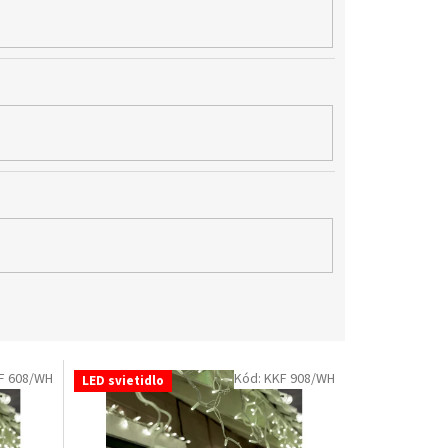
F 608/WH
Kód:
KKF 908/WH
LED svietidlo