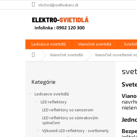
Prejsť
obchod@svetluskanz.sk
na
obsah
Ledvance svietidlá
Vianočné svietidlá
Svietid
Domov
Vianočné svietidlá
Vianočné osvetlenie v
B
svet
o
Preskočiť
č
Kategórie
kategórie
Svete
n
ý
Ledvance svietidlá
Viano
p
navrh
LED reflektory
a
nielen
LED reflektory so senzorom
n
e
LED reflektory so súmrakovým
Jedn
spínačom
l
Bezpe
Výkonné LED reflektory - svetlomety
inštal