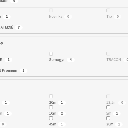
klade
9
a
Novinka
Tip
2
0
0
JATEĽNÉ
7
ky
ME
Somogyi
TRACON
2
4
N Premium
5
a
m
20m
13,5m
1
1
0
5m
10m
5m
1
2
1
45m
30m
0
1
1