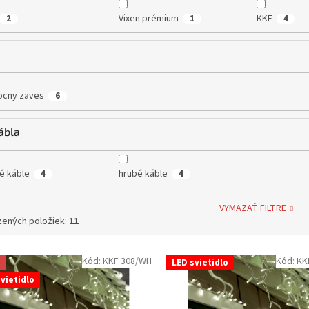
Vixen prémium
KKF
2
1
4
ocny zaves
6
ábla
é káble
hrubé káble
4
4
VYMAZAŤ FILTRE
ených položiek:
11
Kód:
KKF 308/WH
Kód:
KK
a
LED svietidlo
vietidlo