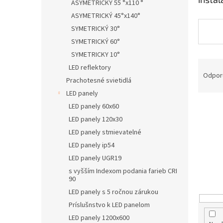
ASYMETRICKÝ 55 °x110 °
ASYMETRICKÝ 45°x140°
SYMETRICKÝ 30°
SYMETRICKÝ 60°
SYMETRICKY 10°
R
LED reflektory
a
Odpor
Prachotesné svietidlá
d
LED panely
e
n
LED panely 60x60
i
LED panely 120x30
e
LED panely stmievatelné
p
LED panely ip54
r
LED panely UGR19
o
s vyšším Indexom podania farieb CRI
d
90
u
LED panely s 5 ročnou zárukou
k
t
Príslušnstvo k LED panelom
o
LED panely 1200x600