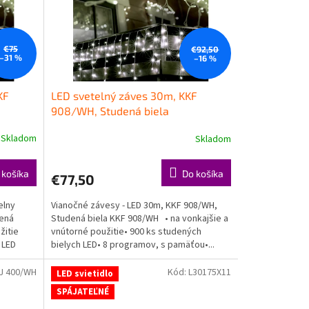
€75
€92,50
–31 %
–16 %
KF
LED svetelný záves 30m, KKF
908/WH, Studená biela
Skladom
Skladom
Priemerné
hodnotenie
produktu
 košíka
Do košíka
€77,50
je
5,0
elny
Vianočné závesy - LED 30m, KKF 908/WH,
z
dená
Studená biela KKF 908/WH • na vonkajšie a
5
žitie
vnútorné použitie• 900 ks studených
hviezdičiek.
 LED
bielych LED• 8 programov, s pamäťou•...
J 400/WH
Kód:
L30175X11
LED svietidlo
SPÁJATEĽNÉ