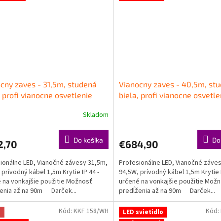
cny zaves - 31,5m, studená
Vianocny zaves - 40,5m, st
, profi vianocne osvetlenie
biela, profi vianocne osvetle
Skladom
Do košíka
Do
2,70
€684,90
ionálne LED, Vianočné závesy 31,5m,
Profesionálne LED, Vianočné záve
 prívodný kábel 1,5m Krytie IP 44 -
94,5W, prívodný kábel 1,5m Krytie I
 na vonkajšie použitie Možnosť
určené na vonkajšie použitie Mož
enia až na 90m Darček...
predĺženia až na 90m Darček...
Kód:
KKF 158/WH
Kód:
a
LED svietidlo