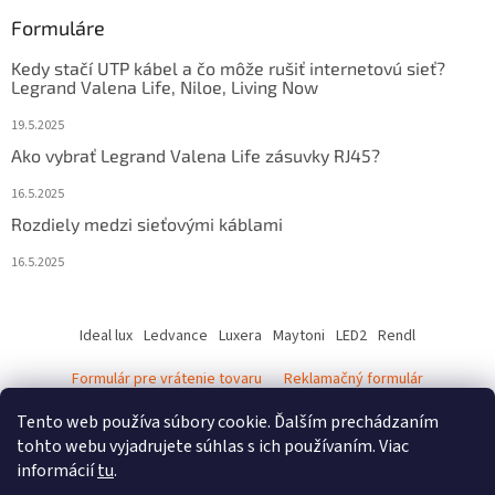
Formuláre
Kedy stačí UTP kábel a čo môže rušiť internetovú sieť?
Legrand Valena Life, Niloe, Living Now
19.5.2025
Ako vybrať Legrand Valena Life zásuvky RJ45?
16.5.2025
Rozdiely medzi sieťovými káblami
16.5.2025
Ideal lux
Ledvance
Luxera
Maytoni
LED2
Rendl
Formulár pre vrátenie tovaru
Reklamačný formulár
Ledvance katalóg - svietidlá
Tento web používa súbory cookie. Ďalším prechádzaním
tohto webu vyjadrujete súhlas s ich používaním. Viac
informácií
tu
.