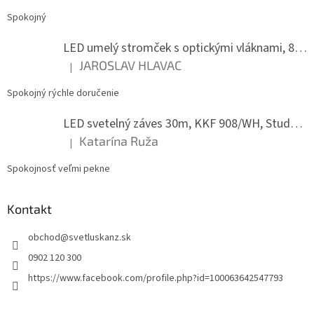
Spokojný
LED umelý stromček s optickými vláknami, 80 cm
JAROSLAV HLAVAC
|
Hodnotenie produktu je 5 z 5 hviezdičiek.
Spokojný rýchle doručenie
LED svetelný záves 30m, KKF 908/WH, Studená biela
Katarína Ruža
|
Hodnotenie produktu je 5 z 5 hviezdičiek.
Spokojnosť veľmi pekne
Kontakt
obchod
@
svetluskanz.sk
0902 120 300
https://www.facebook.com/profile.php?id=100063642547793