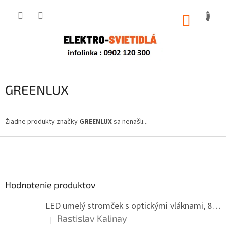
Prejsť
na
NÁKUP
obsah
KOŠÍK
GREENLUX
Žiadne produkty značky
GREENLUX
sa nenašli...
Z
á
p
ä
Hodnotenie produktov
t
i
LED umelý stromček s optickými vláknami, 80 cm
e
Rastislav Kalinay
|
Hodnotenie produktu je 5 z 5 hviezdičiek.