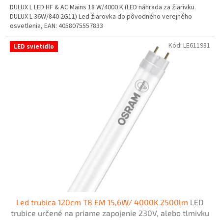
DULUX L LED HF & AC Mains 18 W/4000 K (LED náhrada za žiarivku
DULUX L 36W/840 2G11) Led žiarovka do pôvodného verejného
osvetlenia, EAN: 4058075557833
Kód:
LE611931
LED svietidlo
Led trubica 120cm T8 EM 15,6W/ 4000K 2500lm
LED
trubice určené na priame zapojenie 230V, alebo tlmivku