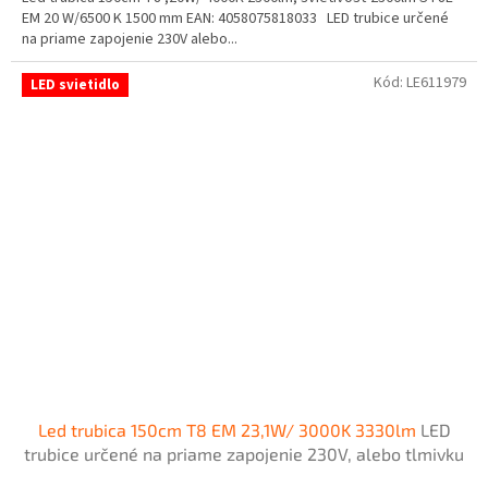
EM 20 W/6500 K 1500 mm EAN: 4058075818033 LED trubice určené
na priame zapojenie 230V alebo...
Kód:
LE611979
LED svietidlo
Led trubica 150cm T8 EM 23,1W/ 3000K 3330lm
LED
trubice určené na priame zapojenie 230V, alebo tlmivku
- napájanie z jednej strany zo strany šítka