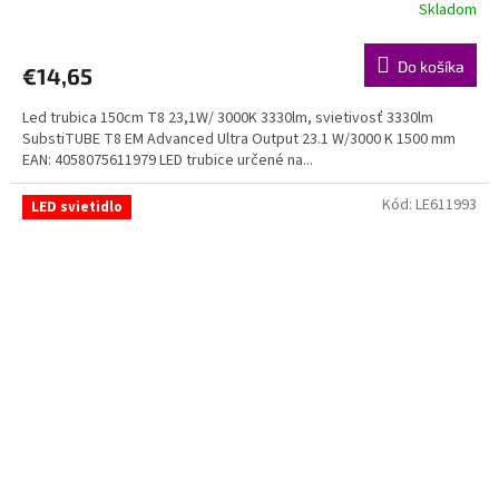
Skladom
Do košíka
€14,65
Led trubica 150cm T8 23,1W/ 3000K 3330lm, svietivosť 3330lm
SubstiTUBE T8 EM Advanced Ultra Output 23.1 W/3000 K 1500 mm
EAN: 4058075611979 LED trubice určené na...
Kód:
LE611993
LED svietidlo