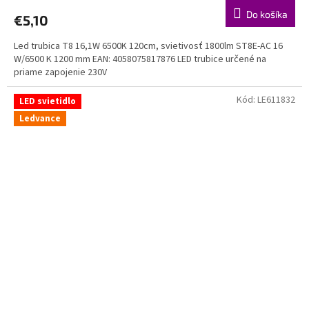
Do košíka
€5,10
Led trubica T8 16,1W 6500K 120cm, svietivosť 1800lm ST8E-AC 16
W/6500 K 1200 mm EAN: 4058075817876 LED trubice určené na
priame zapojenie 230V
Kód:
LE611832
LED svietidlo
Ledvance