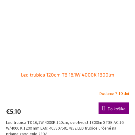
Led trubica 120cm T8 16,1W 4000K 1800lm
Dodanie 7-10 dní
Do košíka
€5,10
Led trubica T8 16,1W 4000K 120cm, svietivosť 1800lm ST8E-AC 16
W/4000 K 1200 mm EAN: 4058075817852 LED trubice určené na
priame zapojenie 230V