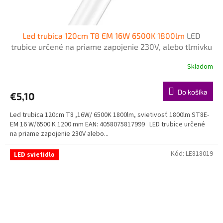
Led trubica 120cm T8 EM 16W 6500K 1800lm
LED
trubice určené na priame zapojenie 230V, alebo tlmivku
- napájanie z jednej strany zo strany šítka
Skladom
Do košíka
€5,10
Led trubica 120cm T8 ,16W/ 6500K 1800lm, svietivosť 1800lm ST8E-
EM 16 W/6500 K 1200 mm EAN: 4058075817999 LED trubice určené
na priame zapojenie 230V alebo...
Kód:
LE818019
LED svietidlo