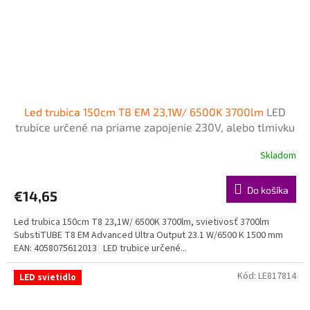
Led trubica 150cm T8 EM 23,1W/ 6500K 3700lm
LED
trubice určené na priame zapojenie 230V, alebo tlmivku
- napájanie z jednej strany zo strany šítka
Skladom
Do košíka
€14,65
Led trubica 150cm T8 23,1W/ 6500K 3700lm, svietivosť 3700lm
SubstiTUBE T8 EM Advanced Ultra Output 23.1 W/6500 K 1500 mm
EAN: 4058075612013 LED trubice určené...
Kód:
LE817814
LED svietidlo