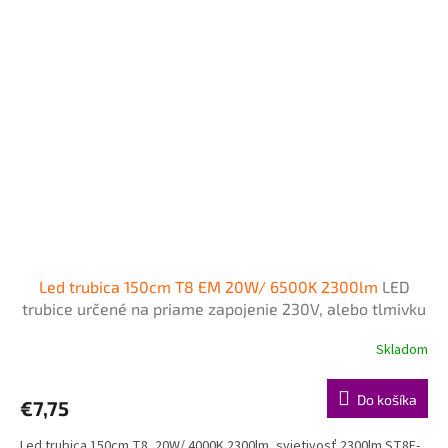
Led trubica 150cm T8 EM 20W/ 6500K 2300lm
LED
trubice určené na priame zapojenie 230V, alebo tlmivku
- napájanie z jednej strany zo strany šítka
Skladom
Do košíka
€7,75
Led trubica 150cm T8 ,20W/ 4000K 2300lm, svietivosť 2300lm ST8E-