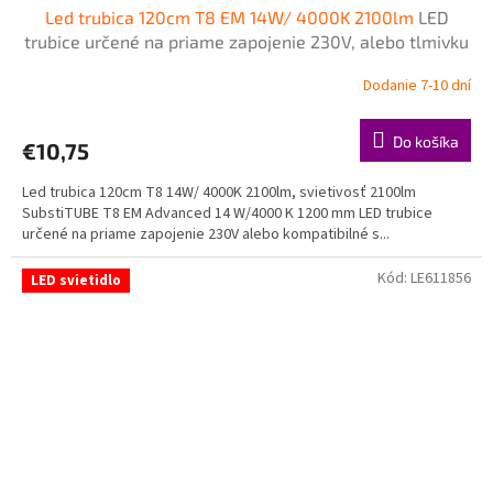
Led trubica 120cm T8 EM 14W/ 4000K 2100lm
LED
trubice určené na priame zapojenie 230V, alebo tlmivku
- napájanie z jednej strany zo strany šítka
Dodanie 7-10 dní
Do košíka
€10,75
Led trubica 120cm T8 14W/ 4000K 2100lm, svietivosť 2100lm
SubstiTUBE T8 EM Advanced 14 W/4000 K 1200 mm LED trubice
určené na priame zapojenie 230V alebo kompatibilné s...
Kód:
LE611856
LED svietidlo