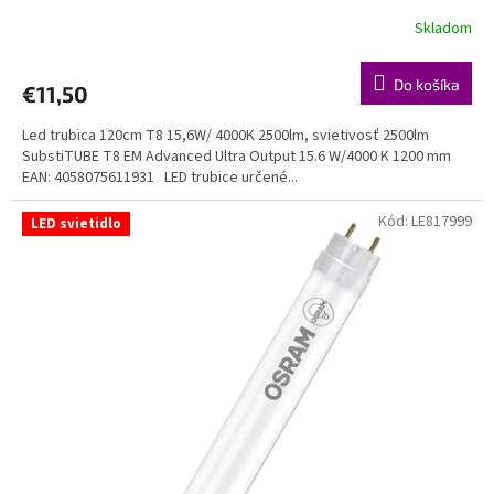
- napájanie z jednej strany zo strany šítka
Skladom
Do košíka
€11,50
Led trubica 120cm T8 15,6W/ 4000K 2500lm, svietivosť 2500lm
SubstiTUBE T8 EM Advanced Ultra Output 15.6 W/4000 K 1200 mm
EAN: 4058075611931 LED trubice určené...
Kód:
LE817999
LED svietidlo