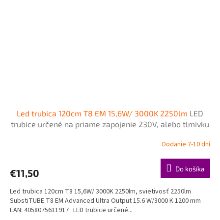
Led trubica 120cm T8 EM 15,6W/ 3000K 2250lm
LED
trubice určené na priame zapojenie 230V, alebo tlmivku
- napájanie z jednej strany zo strany šítka
Dodanie 7-10 dní
Do košíka
€11,50
Led trubica 120cm T8 15,6W/ 3000K 2250lm, svietivosť 2250lm
SubstiTUBE T8 EM Advanced Ultra Output 15.6 W/3000 K 1200 mm
EAN: 4058075611917 LED trubice určené...