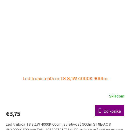
Led trubica 60cm T8 8,1W 4000K 900lm
Skladom
Do košíka
€3,75
Led trubica T8 8,1W 4000K 60cm, svietivosť 900lm ST8E-AC 8
W/4000 K 600 mm EAN: 4058075817814 LED trubice určené na priame