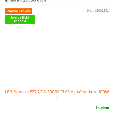
účinnosti A LED CLAS A 60 4...
Kód:
LE002861
Záruka 5 rokov
Energetická
trieda A
LED žiarovka E27 7,2W 3000K CLAS A ( náhrada za 100W
)
Skladom