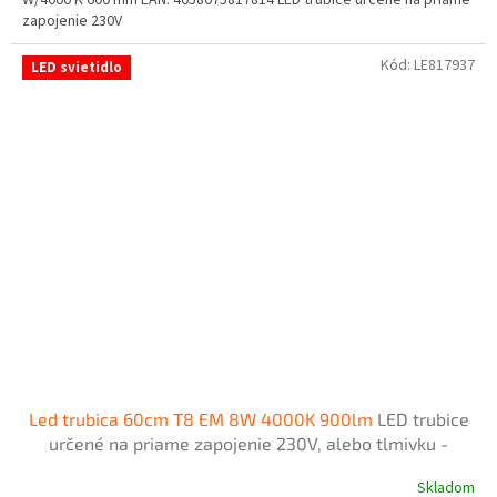
zapojenie 230V
Kód:
LE817937
LED svietidlo
Led trubica 60cm T8 EM 8W 4000K 900lm
LED trubice
určené na priame zapojenie 230V, alebo tlmivku -
napájanie z jednej strany zo strany šítka
Skladom