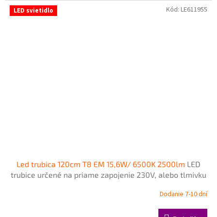
Kód:
LE611955
LED svietidlo
Led trubica 120cm T8 EM 15,6W/ 6500K 2500lm
LED
trubice určené na priame zapojenie 230V, alebo tlmivku
- napájanie z jednej strany zo strany šítka
Dodanie 7-10 dní