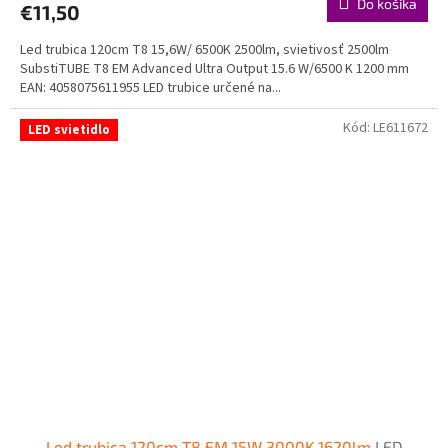
Do košíka
€11,50
Led trubica 120cm T8 15,6W/ 6500K 2500lm, svietivosť 2500lm
SubstiTUBE T8 EM Advanced Ultra Output 15.6 W/6500 K 1200 mm
EAN: 4058075611955 LED trubice určené na...
Kód:
LE611672
LED svietidlo
Led trubica 120cm T8 EM 15W 3000K 1620lm
LED