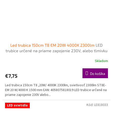
Led trubica 150cm T8 EM 20W 4000K 2300lm
LED
trubice určené na priame zapojenie 230V, alebo tlmivku
- napájanie z jednej strany zo strany šítka
Skladom
Do košíka
€7,75
Led trubica 150cm T8 ,20W/ 4000K 2300lm, svietivosť 2300lm ST8E-
EM 20 W/4000 K 1500 mm EAN: 4058075818019 LED trubice určené na
priame zapojenie 230V alebo...
Kód:
LE818033
LED svietidlo