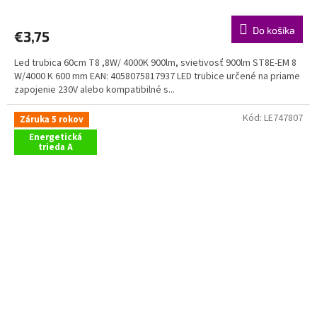
Do košíka
€3,75
Led trubica 60cm T8 ,8W/ 4000K 900lm, svietivosť 900lm ST8E-EM 8
W/4000 K 600 mm EAN: 4058075817937 LED trubice určené na priame
zapojenie 230V alebo kompatibilné s...
Kód:
LE747807
Záruka 5 rokov
Energetická
trieda A