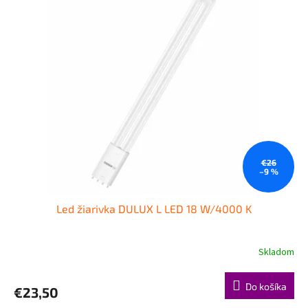
p
p
r
i
o
s
d
p
u
r
k
o
t
d
o
u
v
k
t
o
€26
–9 %
v
Led žiarivka DULUX L LED 18 W/4000 K
Skladom
Do košíka
€23,50