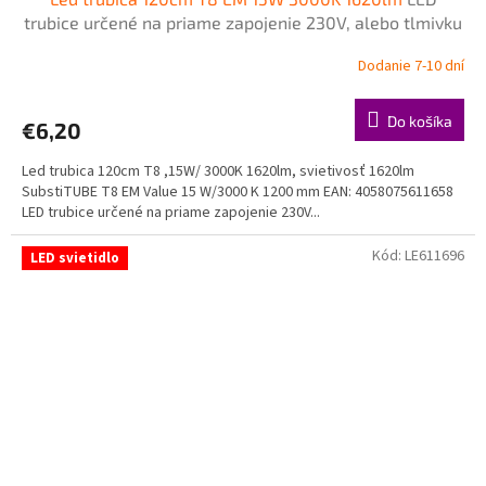
trubice určené na priame zapojenie 230V, alebo tlmivku
- napájanie z jednej strany zo strany šítka
Dodanie 7-10 dní
Do košíka
€6,20
Led trubica 120cm T8 ,15W/ 3000K 1620lm, svietivosť 1620lm
SubstiTUBE T8 EM Value 15 W/3000 K 1200 mm EAN: 4058075611658
LED trubice určené na priame zapojenie 230V...
Kód:
LE611696
LED svietidlo