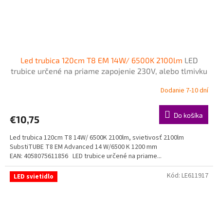
Led trubica 120cm T8 EM 14W/ 6500K 2100lm
LED
trubice určené na priame zapojenie 230V, alebo tlmivku
- napájanie z jednej strany zo strany šítka
Dodanie 7-10 dní
Do košíka
€10,75
Led trubica 120cm T8 14W/ 6500K 2100lm, svietivosť 2100lm
SubstiTUBE T8 EM Advanced 14 W/6500 K 1200 mm
EAN: 4058075611856 LED trubice určené na priame...
Kód:
LE611917
LED svietidlo