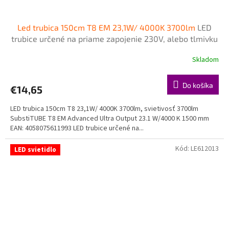
Led trubica 150cm T8 EM 23,1W/ 4000K 3700lm
LED
trubice určené na priame zapojenie 230V, alebo tlmivku
- napájanie z jednej strany zo strany šítka
Skladom
Do košíka
€14,65
LED trubica 150cm T8 23,1W/ 4000K 3700lm, svietivosť 3700lm
SubstiTUBE T8 EM Advanced Ultra Output 23.1 W/4000 K 1500 mm
EAN: 4058075611993 LED trubice určené na...
Kód:
LE612013
LED svietidlo