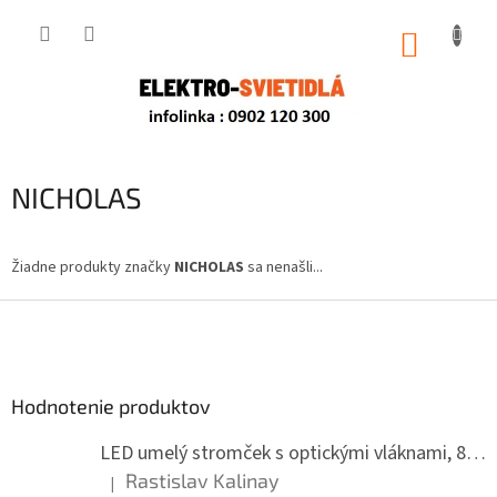
Prejsť
na
NÁKUP
obsah
KOŠÍK
NICHOLAS
Žiadne produkty značky
NICHOLAS
sa nenašli...
Z
á
p
ä
Hodnotenie produktov
t
i
LED umelý stromček s optickými vláknami, 80 cm
e
Rastislav Kalinay
|
Hodnotenie produktu je 5 z 5 hviezdičiek.