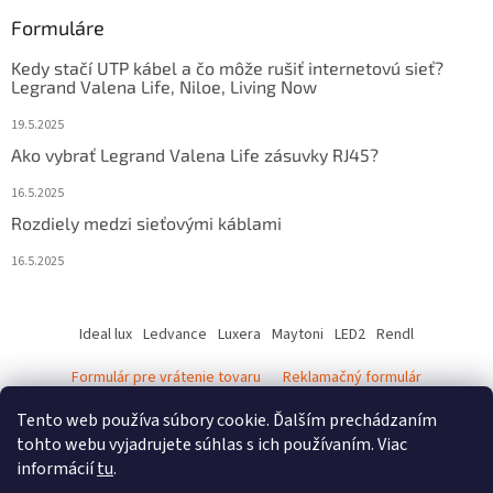
Formuláre
Kedy stačí UTP kábel a čo môže rušiť internetovú sieť?
Legrand Valena Life, Niloe, Living Now
19.5.2025
Ako vybrať Legrand Valena Life zásuvky RJ45?
16.5.2025
Rozdiely medzi sieťovými káblami
16.5.2025
Ideal lux
Ledvance
Luxera
Maytoni
LED2
Rendl
Formulár pre vrátenie tovaru
Reklamačný formulár
Ledvance katalóg - svietidlá
Tento web používa súbory cookie. Ďalším prechádzaním
tohto webu vyjadrujete súhlas s ich používaním. Viac
informácií
tu
.