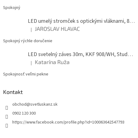
Spokojný
LED umelý stromček s optickými vláknami, 80 cm
JAROSLAV HLAVAC
|
Hodnotenie produktu je 5 z 5 hviezdičiek.
Spokojný rýchle doručenie
LED svetelný záves 30m, KKF 908/WH, Studená biela
Katarína Ruža
|
Hodnotenie produktu je 5 z 5 hviezdičiek.
Spokojnosť veľmi pekne
Kontakt
obchod
@
svetluskanz.sk
0902 120 300
https://www.facebook.com/profile.php?id=100063642547793