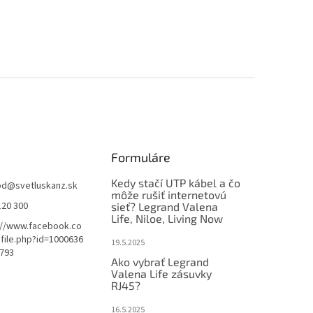
Formuláre
Kedy stačí UTP kábel a čo
od
@
svetluskanz.sk
môže rušiť internetovú
120 300
sieť? Legrand Valena
ičiek.
Life, Niloe, Living Now
://www.facebook.co
file.php?id=1000636
19.5.2025
793
Ako vybrať Legrand
Valena Life zásuvky
ičiek.
RJ45?
16.5.2025