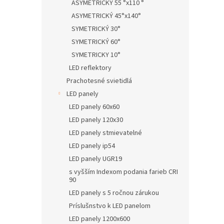
ASYMETRICKÝ 55 °x110 °
ASYMETRICKÝ 45°x140°
SYMETRICKÝ 30°
SYMETRICKÝ 60°
SYMETRICKY 10°
LED reflektory
Prachotesné svietidlá
LED panely
LED panely 60x60
LED panely 120x30
LED panely stmievatelné
LED panely ip54
LED panely UGR19
s vyšším Indexom podania farieb CRI
90
LED panely s 5 ročnou zárukou
Príslušnstvo k LED panelom
LED panely 1200x600