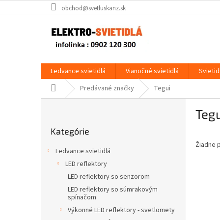
Prejsť
obchod@svetluskanz.sk
na
obsah
Ledvance svietidlá
Vianočné svietidlá
Svietid
Domov
Predávané značky
Tegui
B
Tegu
o
Preskočiť
č
Kategórie
kategórie
n
Žiadne 
ý
Ledvance svietidlá
p
LED reflektory
a
LED reflektory so senzorom
n
e
LED reflektory so súmrakovým
spínačom
l
Výkonné LED reflektory - svetlomety