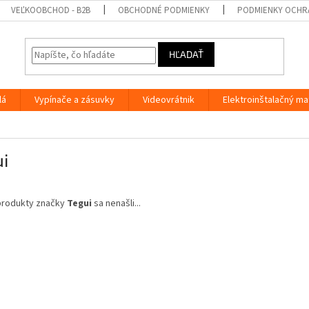
VEĽKOOBCHOD - B2B
OBCHODNÉ PODMIENKY
PODMIENKY OCHR
HĽADAŤ
lá
Vypínače a zásuvky
Videovrátnik
Elektroinštalačný ma
i
produkty značky
Tegui
sa nenašli...