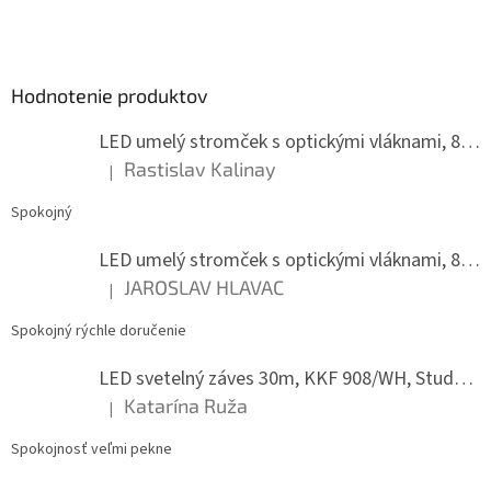
Z
á
p
ä
Hodnotenie produktov
t
i
LED umelý stromček s optickými vláknami, 80 cm
e
Rastislav Kalinay
|
Hodnotenie produktu je 5 z 5 hviezdičiek.
Spokojný
LED umelý stromček s optickými vláknami, 80 cm
JAROSLAV HLAVAC
|
Hodnotenie produktu je 5 z 5 hviezdičiek.
Spokojný rýchle doručenie
LED svetelný záves 30m, KKF 908/WH, Studená biela
Katarína Ruža
|
Hodnotenie produktu je 5 z 5 hviezdičiek.
Spokojnosť veľmi pekne