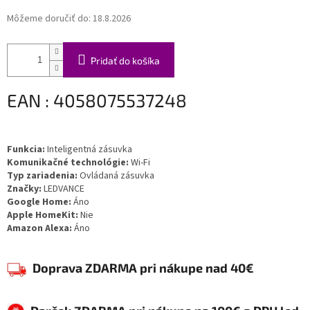
Môžeme doručiť do:
18.8.2026
Pridať do košíka
EAN : 4058075537248
Funkcia:
Inteligentná zásuvka
Komunikačné technológie:
Wi-Fi
Typ zariadenia:
Ovládaná zásuvka
Značky:
LEDVANCE
Google Home:
Áno
Apple HomeKit:
Nie
Amazon Alexa:
Áno
Doprava ZDARMA pri nákupe nad 40€