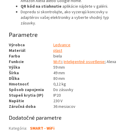
Amazon Alexa alebo Google Home.
QR kód na stiahnutie
aplikácie nájdete v galérii.
Dopredu si skontrolujte, ako vyzerajú koncovky u
adaptérov vašej elektroniky a vyberte vhodný typ
zásuvky.
Parametre
Výrobca
Ledvance
Materiál
plast
Farba
biela
Funkcie
Wi-Fi
;
Inteligentné osvetlenie
;
Alexa
Výška
59
mm
Šírka
49
mm
Dĺžka
80
mm
Hmotnosť
0,12
kg
Spôsob zapojenia
Do zásuvky
Stupeň krytia (IP)
IP20
Napätie
230
V
Záručná doba
36
mesiacov
Dodatočné parametre
Kategória
:
SMART - WiFi