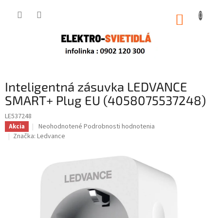
Prejsť
na
NÁKUP
obsah
KOŠÍK
Inteligentná zásuvka LEDVANCE
SMART+ Plug EU (4058075537248)
LE537248
Priemerné
Neohodnotené
Podrobnosti hodnotenia
Akcia
hodnotenie
Značka:
Ledvance
produktu
je
0,0
z
5
hviezdičiek.