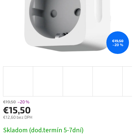
€19,50
–20 %
€19,50
–20 %
€15,50
€12,60 bez DPH
Jednotková
Skladom (dod.termín 5-7dní)
cena: