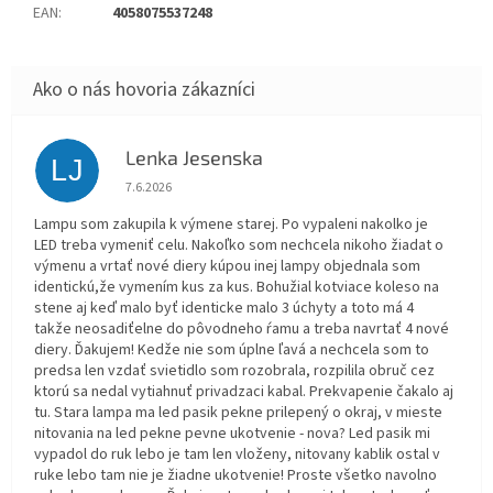
EAN
:
4058075537248
Lenka Jesenska
LJ
Hodnotenie obchodu je 1 z 5 hviezdičiek.
7.6.2026
Lampu som zakupila k výmene starej. Po vypaleni nakolko je
LED treba vymeniť celu. Nakoľko som nechcela nikoho žiadat o
výmenu a vrtať nové diery kúpou inej lampy objednala som
identickú,že vymením kus za kus. Bohužial kotviace koleso na
stene aj keď malo byť identicke malo 3 úchyty a toto má 4
takže neosadiťelne do pôvodneho ŕamu a treba navrtať 4 nové
diery. Ďakujem! Kedže nie som úplne ľavá a nechcela som to
predsa len vzdať svietidlo som rozobrala, rozpilila obruč cez
ktorú sa nedal vytiahnuť privadzaci kabal. Prekvapenie čakalo aj
tu. Stara lampa ma led pasik pekne prilepený o okraj, v mieste
nitovania na led pekne pevne ukotvenie - nova? Led pasik mi
vypadol do ruk lebo je tam len vloženy, nitovany kablik ostal v
ruke lebo tam nie je žiadne ukotvenie! Proste všetko navolno