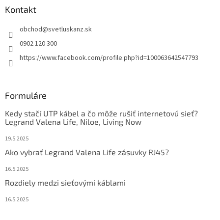
Kontakt
obchod
@
svetluskanz.sk
0902 120 300
https://www.facebook.com/profile.php?id=100063642547793
Formuláre
Kedy stačí UTP kábel a čo môže rušiť internetovú sieť?
Legrand Valena Life, Niloe, Living Now
19.5.2025
Ako vybrať Legrand Valena Life zásuvky RJ45?
16.5.2025
Rozdiely medzi sieťovými káblami
16.5.2025