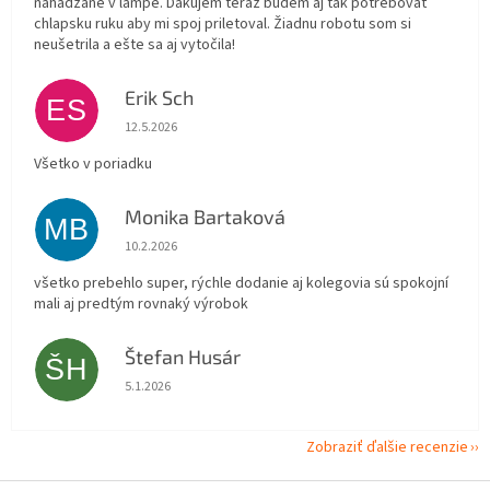
nahadzane v lampe. Ďakujem teraz budem aj tak potrebovať
chlapsku ruku aby mi spoj priletoval. Žiadnu robotu som si
neušetrila a ešte sa aj vytočila!
Erik Sch
ES
Hodnotenie obchodu je 5 z 5 hviezdičiek.
12.5.2026
Všetko v poriadku
Monika Bartaková
MB
Hodnotenie obchodu je 5 z 5 hviezdičiek.
10.2.2026
všetko prebehlo super, rýchle dodanie aj kolegovia sú spokojní
mali aj predtým rovnaký výrobok
Štefan Husár
ŠH
Hodnotenie obchodu je 5 z 5 hviezdičiek.
5.1.2026
Zobraziť ďalšie recenzie