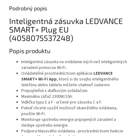
Podrobný popis
Inteligentná zásuvka LEDVANCE
SMART+ Plug EU
(4058075537248)
Popis produktu
Inteligentná zásuvka na ovládanie iných než inteligentných
zariadení pomocou Wi-Fi.
Ovládateľné prostredníctvom aplikácie
LEDVANCE
SMART+ Wi-Fi App
, ktorú si do svojho inteligentného
telefónu alebo tabletu môžete stiahnuť zadarmo
Prepojiteľná s diaľkovým ovládačom.
Maximálna záťaž 2300W/10A.
Vidlička typu E a F - určené pre zásuvku C a F.
Pokiaľ chcete využiť možnosť okamžitého ovládania,
použite Wi-Fi.
Monitoruje spotrebu energie pripojených zaradení a
sleduje spotrebu energie.
Podpora hlasového ovládania - prostredníctvom funkcie