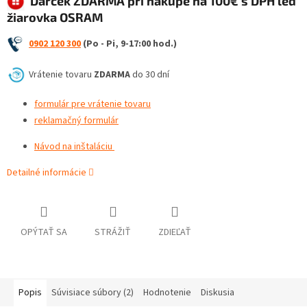
Darček ZDARMA pri nákupe na 100€ s DPH led
žiarovka OSRAM
0902 120 300
(Po - Pi, 9-17:00 hod.)
Vrátenie tovaru
ZDARMA
do 30 dní
formulár pre vrátenie tovaru
reklamačný formulár
Návod na inštaláciu
Detailné informácie
OPÝTAŤ SA
STRÁŽIŤ
ZDIEĽAŤ
Popis
Súvisiace súbory (2)
Hodnotenie
Diskusia