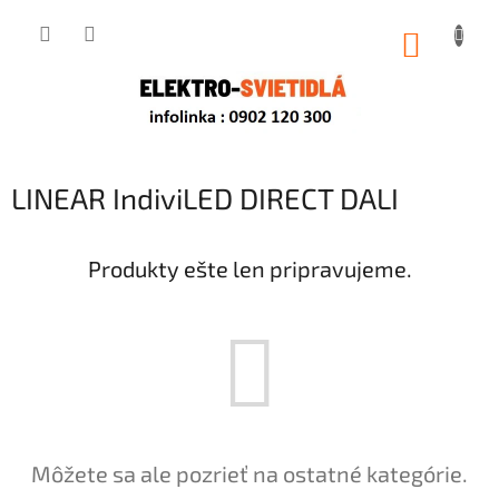
Prejsť
na
NÁKUP
obsah
KOŠÍK
LINEAR IndiviLED DIRECT DALI
Produkty ešte len pripravujeme.
Môžete sa ale pozrieť na ostatné kategórie.