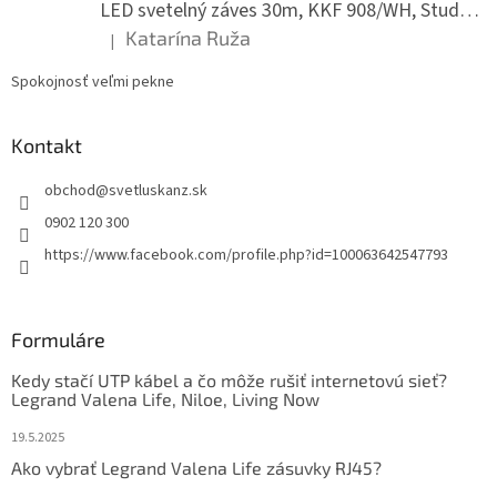
LED svetelný záves 30m, KKF 908/WH, Studená biela
Katarína Ruža
|
Hodnotenie produktu je 5 z 5 hviezdičiek.
Spokojnosť veľmi pekne
Kontakt
obchod
@
svetluskanz.sk
0902 120 300
https://www.facebook.com/profile.php?id=100063642547793
Formuláre
Kedy stačí UTP kábel a čo môže rušiť internetovú sieť?
Legrand Valena Life, Niloe, Living Now
19.5.2025
Ako vybrať Legrand Valena Life zásuvky RJ45?