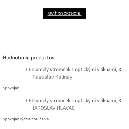
SPÄŤ DO OBCHODU
Z
á
p
ä
Hodnotenie produktov
t
i
LED umelý stromček s optickými vláknami, 80 cm
e
Rastislav Kalinay
|
Hodnotenie produktu je 5 z 5 hviezdičiek.
Spokojný
LED umelý stromček s optickými vláknami, 80 cm
JAROSLAV HLAVAC
|
Hodnotenie produktu je 5 z 5 hviezdičiek.
Spokojný rýchle doručenie