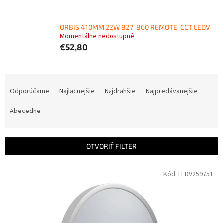
ORBIS 410MM 22W 827-860 REMOTE-CCT LEDV
Momentálne nedostupné
€52,80
R
a
Odporúčame
Najlacnejšie
Najdrahšie
Najpredávanejšie
d
e
Abecedne
n
i
e
OTVORIŤ FILTER
p
r
V
Kód:
LEDV259751
o
ý
d
p
u
i
k
s
t