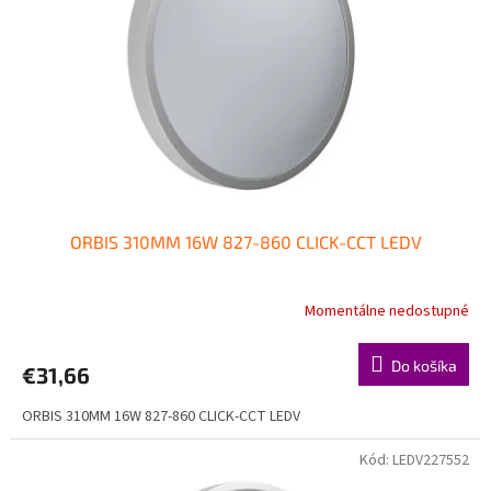
p
o
r
v
o
d
u
k
t
o
v
ORBIS 310MM 16W 827-860 CLICK-CCT LEDV
Momentálne nedostupné
Do košíka
€31,66
ORBIS 310MM 16W 827-860 CLICK-CCT LEDV
Kód:
LEDV227552