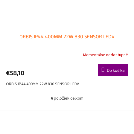
ORBIS IP44 400MM 22W 830 SENSOR LEDV
Momentálne nedostupné
Do košíka
€58,10
ORBIS IP44 400MM 22W 830 SENSOR LEDV
6
položiek celkom
O
v
l
Z
á
á
d
p
a
ä