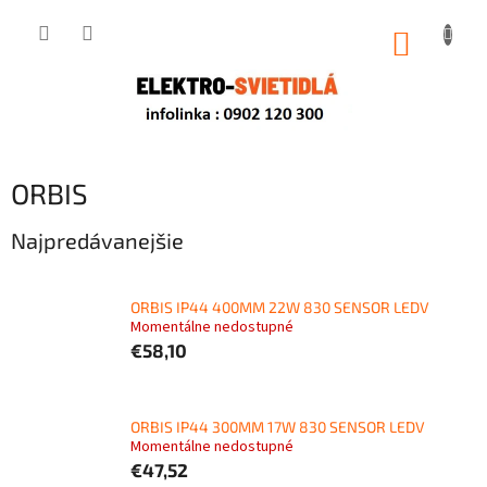
Prejsť
na
NÁKUP
obsah
KOŠÍK
ORBIS
Najpredávanejšie
ORBIS IP44 400MM 22W 830 SENSOR LEDV
Momentálne nedostupné
€58,10
ORBIS IP44 300MM 17W 830 SENSOR LEDV
Momentálne nedostupné
€47,52