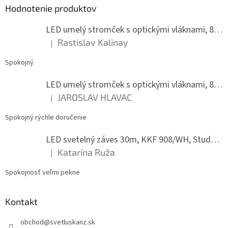
c
Hodnotenie produktov
t
i
i
e
LED umelý stromček s optickými vláknami, 80 cm
p
e
r
Rastislav Kalinay
|
Hodnotenie produktu je 5 z 5 hviezdičiek.
v
k
Spokojný
y
v
LED umelý stromček s optickými vláknami, 80 cm
ý
JAROSLAV HLAVAC
p
|
Hodnotenie produktu je 5 z 5 hviezdičiek.
i
s
Spokojný rýchle doručenie
u
LED svetelný záves 30m, KKF 908/WH, Studená biela
Katarína Ruža
|
Hodnotenie produktu je 5 z 5 hviezdičiek.
Spokojnosť veľmi pekne
Kontakt
obchod
@
svetluskanz.sk