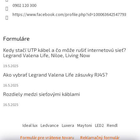
0902 120 300
https://www.facebook.com/profile.php?id=100063642547793
Formuláre
Kedy stačí UTP kábel a čo môže rušiť internetovú sieť?
Legrand Valena Life, Niloe, Living Now
19.5.2025
Ako vybrať Legrand Valena Life zásuvky RJ45?
16.5.2025
Rozdiely medzi sieťovými káblami
16.5.2025
Ideal lux
Ledvance
Luxera
Maytoni
LED2
Rendl
Formulár pre vrátenie tovaru
Reklamačný formulár