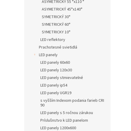
ASYMETRICKÝ 55 °x110 °
ASYMETRICKÝ 45°x140°
SYMETRICKÝ 30°
SYMETRICKÝ 60°
SYMETRICKY 10°
LED reflektory
Prachotesné svietidlá
LED panely
LED panely 60x60
LED panely 120x30
LED panely stmievatelné
LED panely ip54
LED panely UGR19
s vyšším Indexom podania farieb CRI
90
LED panely s 5 ročnou zárukou
Príslušnstvo k LED panelom
LED panely 1200x600