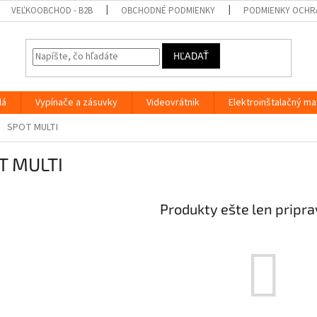
VEĽKOOBCHOD - B2B
OBCHODNÉ PODMIENKY
PODMIENKY OCHR
HĽADAŤ
lá
Vypínače a zásuvky
Videovrátnik
Elektroinštalačný ma
SPOT MULTI
T MULTI
Produkty ešte len pripr