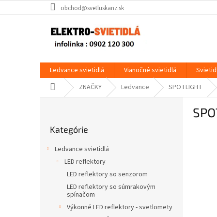
Prejsť
obchod@svetluskanz.sk
na
obsah
Ledvance svietidlá
Vianočné svietidlá
Svietid
Domov
ZNAČKY
Ledvance
SPOTLIGHT
B
SPO
o
Preskočiť
č
Kategórie
kategórie
n
ý
Ledvance svietidlá
p
LED reflektory
a
LED reflektory so senzorom
n
e
LED reflektory so súmrakovým
spínačom
l
Výkonné LED reflektory - svetlomety