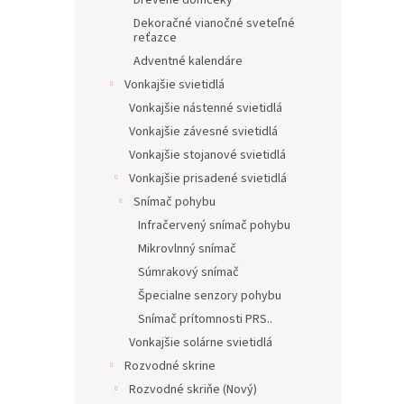
Drevené domčeky
Dekoračné vianočné sveteľné
reťazce
Adventné kalendáre
Vonkajšie svietidlá
Vonkajšie nástenné svietidlá
Vonkajšie závesné svietidlá
Vonkajšie stojanové svietidlá
Vonkajšie prisadené svietidlá
Snímač pohybu
Infračervený snímač pohybu
Mikrovlnný snímač
Súmrakový snímač
Špecialne senzory pohybu
Snímač prítomnosti PRS..
Vonkajšie solárne svietidlá
Rozvodné skrine
Rozvodné skriňe (Nový)