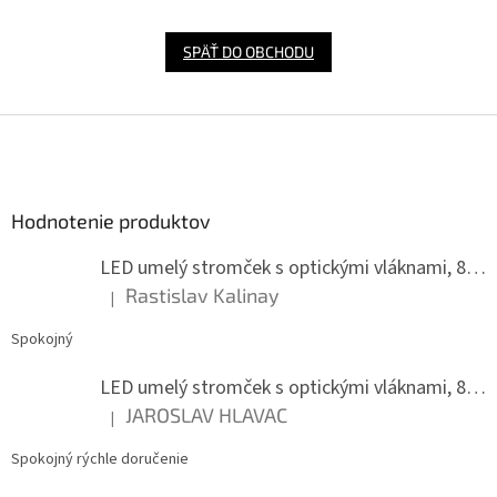
SPÄŤ DO OBCHODU
Z
á
p
ä
Hodnotenie produktov
t
i
LED umelý stromček s optickými vláknami, 80 cm
e
Rastislav Kalinay
|
Hodnotenie produktu je 5 z 5 hviezdičiek.
Spokojný
LED umelý stromček s optickými vláknami, 80 cm
JAROSLAV HLAVAC
|
Hodnotenie produktu je 5 z 5 hviezdičiek.
Spokojný rýchle doručenie