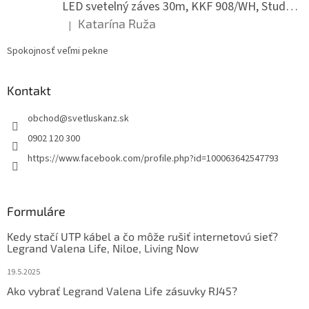
LED svetelný záves 30m, KKF 908/WH, Studená biela
Katarína Ruža
|
Hodnotenie produktu je 5 z 5 hviezdičiek.
Spokojnosť veľmi pekne
Kontakt
obchod
@
svetluskanz.sk
0902 120 300
https://www.facebook.com/profile.php?id=100063642547793
Formuláre
Kedy stačí UTP kábel a čo môže rušiť internetovú sieť?
Legrand Valena Life, Niloe, Living Now
19.5.2025
Ako vybrať Legrand Valena Life zásuvky RJ45?